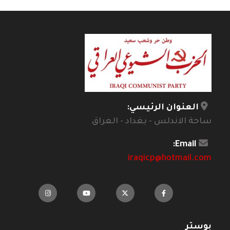
العنوان الرئيسي:
ساحة الاندلس - بغداد - العراق
Email:
iraqicp@hotmail.com
بوستر