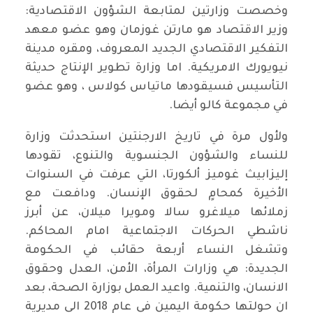
وخصصت وزارتين لمتابعة الشؤون الاقتصادية:
وزير الاقتصاد هو مارتن غوزمان وهو عضو معهد
التفكير الاقتصادي الجديد المعروف، ومقره مدينة
نيويورك الامريكية. اما وزارة تطوير الإنتاج حديثة
التأسيس فسيقودها ماتياس كولاس ، وهو عضو
في مجموعة كالو أيضا.
ولأول مرة في تاريخ الارجنتين استحدثت وزارة
للنساء والشؤون الجنسوية والتنوع، تقودها
إليزابيث غوميز ألكورتا، التي عرفت في السنوات
الأخيرة كمحامٍ لحقوق الإنسان. ودافعت مع
زملائها ميلاغرو سالا ومويرا ميلان، عن أبرز
ناشطي الحركات الاجتماعية امام المحاكم.
وتشغل النساء أربعة حقائب في الحكومة
الجديدة: هي وزارات المرأة، الأمن، العدل وحقوق
الانسان، والتنمية. واعيد العمل بوزارة الصحة، بعد
ان حولتها حكومة اليمين في عام 2018 الى مديرية