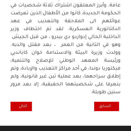
عامة. وأبرز المعلقون اشتراك ثلاثة شخصيات في
الحكومة الجديدة، كانوا من الأطفال الذين تعرضت
عوائلهم الى الملاحقة والتعذيب في عهد
الدكتاتورية العسكرية. لقد تم اختطاف وزير
الداخلية الحالي إدواردو دي بيدرو ، من قبل الجيش
وهو في الثانية من العمر ، بعد مقتل والديه.
وولدت وزيرة البيئة والاستدامة خوان كابانديي
ورئيسة المعهد الوطني للإصلاح والتنمية،
فيكتوريا دوندا، في أحد مراكز التعذيب والإبادة، وتم
إطلاق سراحهما، بعد عملية تبن غير قانونية، ولم
يتعرفا على شخصيتهما الحقيقية، إلا بعد مرور
سنين طويلة.
المقال السابق: احتجاجات وإضرابات كبيرة تدعو الى تحقيق المطالب الم
المقال التالي: الحشد ا
السابق
التالي