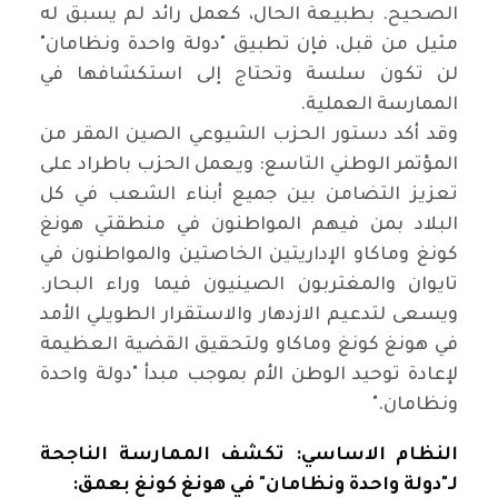
الصحيح. بطبيعة الحال، كعمل رائد لم يسبق له
مثيل من قبل، فإن تطبيق "دولة واحدة ونظامان"
لن تكون سلسة وتحتاج إلى استكشافها في
الممارسة العملية
.
وقد أكد دستور الحزب الشيوعي الصين المقر من
المؤتمر الوطني التاسع: ويعمل الحزب باطراد على
تعزيز التضامن بين جميع أبناء الشعب في كل
البلاد بمن فيهم المواطنون في منطقتي هونغ
كونغ وماكاو الإداريتين الخاصتين والمواطنون في
تايوان والمغتربون الصينيون فيما وراء البحار.
ويسعى لتدعيم الازدهار والاستقرار الطويلي الأمد
في هونغ كونغ وماكاو ولتحقيق القضية العظيمة
لإعادة توحيد الوطن الأم بموجب مبدأ "دولة واحدة
ونظامان
".
النظام الاساسي: تكشف الممارسة الناجحة
لـ"دولة واحدة ونظامان" في هونغ كونغ بعمق
: