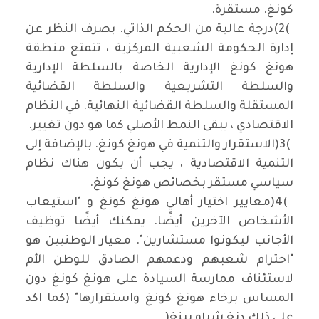
كونغ. مستقرة
.
(2(
درجة عالية من الحكم الذاتي. بصرف النظر عن
إدارة الحكومة الشعبية المركزية ، تتمتع منطقة
هونغ كونغ الإدارية الخاصة بالسلطة الإدارية
والسلطة التشريعية والسلطة القضائية
المستقلة والسلطة القضائية النهائية. في النظام
الاقتصادي ، يبقى النمط الأصلي كما هو دون تغيير
.
)3(
الاستقرار والتنمية في هونغ كونغ. بالإضافة إلى
التنمية الاقتصادية ، يجب أن يكون هناك نظام
سياسي مستقر بخصائص هونغ كونغ
.
)4(
معايير اختيار أهالي هونغ كونغ و "استيعاب
الأشخاص الآخرين أيضًا. يمكنك أيضًا توظيف
الأجانب ليكونوا مستشارين". معيار الوطنيين هو
"احترام شعبهم ودعمهم الصادق للوطن الأم
لاستئناف ممارسة السيادة على هونغ كونغ دون
المساس برخاء هونغ كونغ واستقرارها" (كما اكد
على ذلك دنغ شياو بينغ
)