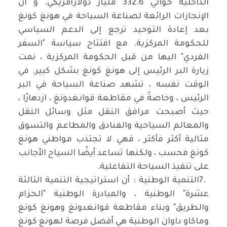
الداخلية حوالي 332.6 مليار دولارأمريكي. و ان
الإنجازات الرائعة لصناعة السياحة في هونغ كونغ
بعد إعادة التوحيد ترجع إلى الدعم السياسي
للحكومة المركزية. مع افتتاح سياسة "السفر
الفردي" اليها من قبل الحكومة المركزية ، نمت
زيارة البر الرئيس إلى هونغ كونغ بشكل كبير. في
الوقت نفسه ، تشهد صناعة السياحة في البر
الرئيس ، وخاصةً في مقاطعة قوانغدونغ ، ازدهارًا ،
حيث أصبحت مرافق النقل مثل وسائل النقل
والمعالم السياحية والفنادق والمطاعم والتسوق
مثالية أكثر فأكثر ، فهي لا تجتذب مواطني هونغ
كونغ فحسب ، ولكنها تساعد أيضًا السياح الأجانب
على تنفيذ السياحة التفاعلية
.
7.
التنمية الوطنية : أن استراتيجية التنمية الثالثة
عشرة" الوطنية ، والمبادرة الوطنية "الحزام
والطريق" وبناء مقاطعة قوانغدونغ وهونغ كونغ
وماكاو داوان الوطنية هي أفضل فرصة لهونغ كونغ