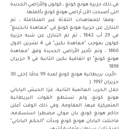
في ذلك جزيرة هونغ كونغ ، كولون والأراضي الجديدة
التي أصبحت الآن أراضي هونغ كونغ بأكملها
.
-
وفقا للمعاهدات الثلاثة غير المتكافئة ، تم
التنازل عن جزيرة هونغ كونغ في "معاهدة نانجينغ"
في 29 آب 1842 ، ثم تم التنازل عن شبه جزيرة
كولون بموجب "معاهدة بكين" في 4 تشرين الاول
1860 ، وتم تأجير الأراضي الجديدة وفق "معاهدة
هونغ كونغ" او اتفاقية بكين الثانية في 9 حزيران
1898
-
اجّرت بريطانية هونغ كونغ لمدة 99 عامًا (حتى 30
حزيران 1997
) .
خلال الحرب العالمية الثانية، غزا الجيش الياباني
هونغ كونغ، ولم تستطع القوات البريطانية
المتمركزة فيها، المقاومة، وفي ذلك الوقت أعلن
حاكم هونغ كونغ، يان موكي مضطرا استسلامه،
فاحتلت اليابان هونغ كونغ وبدأت "الحكم الياباني"