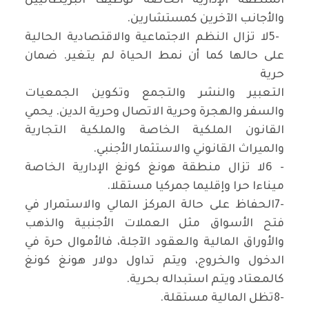
المنطقة الإدارية الخاصة توظيف البريطانيين
والأجانب الآخرين كمستشارين
.
5-
لا تزال النظم الاجتماعية والاقتصادية الحالية
على حالها كما أن نمط الحياة لم يتغير. ضمان
حرية
التعبير والنشر والتجمع وتكوين الجمعيات
والسفر والهجرة وحرية الاتصال وحرية الدين. يحمي
القانون الملكية الخاصة والملكية التجارية
والميراث القانوني والاستثمار الأجنبي
.
6 -
لا تزال منطقة هونغ كونغ الإدارية الخاصة
ميناءا حرا وإقليما جمركيا مستقلا
.
7-
الحفاظ على حالة المركز المالي والاستمرار في
فتح الأسواق مثل العملات الأجنبية والذهب
والأوراق المالية والعقود الآجلة، فالأموال حرة في
الدخول والخروج، ويتم تداول دولار هونغ كونغ
كالمعتاد ويتم استبداله بحرية
.
8-
تظل المالية مستقلة
.