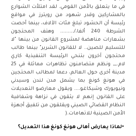
في ما يتعلق بالأمن القومي. لقد امتلأت الشوارع
بالمشاركين وقدر شهود من رويترز في مواقع
رئيسة أن الحشود تبلغ مئات الآلاف، بينما أحصت
الشرطة 240 ألفا،/......... وهتف المحتجون
بشعارات مناهضة لمشروع القانون من بينها "لا
للتسليم للصين.. لا للقانون الشرير" بينما طالب
محتجون آخرون بتنحي الرئيسة التنفيذية كاري
لام.,,,, ونظم متضامنون تظاهرات مماثلة في 25
مدينة أخرى حول العالم، دعما لمطالب المحتجين
في هونغ كونغ بما يشمل مدن لندن وسيدني
ونيويورك وشيكاغو.... ويقول معارضو التعديلات
على القانون إنهم لا يثقون في نزاهة وشفافية
النظام القضائي الصيني ويقلقون من تلفيق أجهزة
الأمن الصينية للاتهامات
).
•
لماذا يعارض أهالى هونغ كونغ هذا التعديل؟