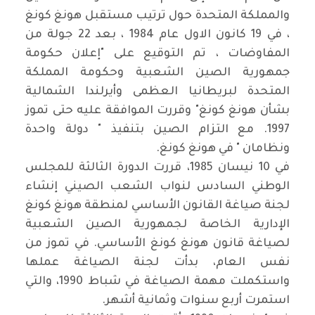
والمملكة المتحدة حول ترتيب مستقبل هونغ كونغ
، في 19 كانون الاول عام 1984 ، بعد 22 جولة من
المفاوضات ، تم التوقيع على "إعلان حكومة
جمهورية الصين الشعبية وحكومة المملكة
المتحدة لبريطانيا العظمى وأيرلندا الشمالية
بشأن هونغ كونغ" وقررت الموافقة عليه حتى تموز
1997. مع التزام الصين بتنفيذ " دولة واحدة
ونظامان " في هونغ كونغ
.
في 10 نيسان 1985، قررت الدورة الثالثة للمجلس
الوطني السادس لنواب الشعب الصيني إنشاء
لجنة صياغة القانون الأساسي لمنطقة هونغ كونغ
الإدارية الخاصة لجمهورية الصين الشعبية
لصياغة قانون هونغ كونغ الأساسي. في تموز من
نفس العام، بدأت لجنة الصياغة عملها
واستكملت مهمة الصياغة في شباط 1990، والتي
استمرت أربع سنوات وثمانية أشهر
.