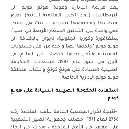
لمدة ثلاث سنوات وثمانية أشهر
.
بعد هزيمة اليابان، وعودة هونغ كونغ الى
البريطانيين (بعد الحرب العالمية الثانية) تطور
اقتصادها ومجتمعها بسرعة. ليست هي فقط،
فهي واحدة بين "التنانين الصغار الأربعة في آسيا":
سنغافورة وكوريا الجنوبية، تايوان بالإضافة الى
هونغ كونغ " ولكنها أيضا واحدة من أغنى مستويات
المعيشة والأكثر تطورا اقتصاديا في العالم. في
الأول من تموز عام 1997، استعادت الحكومة
الصينية السيادة على هونغ كونغ وأنشأت منطقة
هونغ كونغ الإدارية الخاصة
.
استعادة الحكومة الصينية السيادة على هونغ
كونغ
-
نتيجة لقرار الجمعية العامة للأمم المتحدة رقم
2758 لعام 1971 ، حصلت جمهورية الصين الشعبية
على مقعد في الأمم المتحدة ، وبدأت في اتخاذ