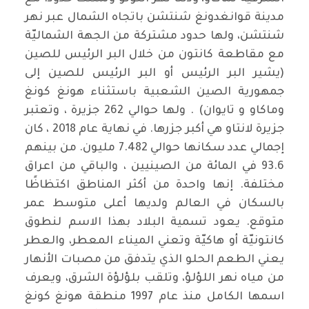
مدينة قوانغدونغ شنتشن باتجاه الشمال عبر نهر
شنتشن، ولها حدود مشتركة من الجهة الشماليّة
مع مقاطعة كانتون من خلال البر الرئيس للصين
(يشير البر الرئيس أو البر الرئيس للصين إلى
جمهورية الصين الشعبية باستثناء هونغ كونغ
وماكاو و تايوان) . ولها حوالي 262 جزيرة ، وتعتبر
جزيرة لانتاو هي أكبر جزرها. في نهاية عام 2018 ، كان
إجمالي عدد سكانها حوالي 7.482 مليون. من بينهم
93.6 في المائة من الصينيين ، والباقي من اعراق
مختلفة. إنها واحدة من أكثر المناطق اكتظاظًا
بالسكان في العالم ولديها أعلى متوسط عمر
متوقع. يعود تسمية البلاد بهذا الاسم لنطوق
كانتونيّة أو هاكيّة وتعني الميناء المعطر، والعطر
يعني الطعم الحلو الذي يتدفق من مصبات الأنهار
من مياه نهر اللؤلؤ، وتلقب بلؤلؤة الشرق، ويعرف
اسمها الكامل منذ عام 1997 منطقة هونغ كونغ