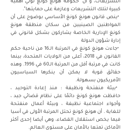
التشريعات، و أن "حكومة هونغ كونغ تولي أهمية
كبيرة لتلك التشريعات وعازمة على حمايتها
."
•
ينص قانون هونغ كونغ الأساسي بوضوح على أن
المواطنين الصينيين من سكان منطقة هونغ
كونغ الإدارية الخاصة يشاركون بشكل قانوني في
إدارة شؤون الدولة
•
جاءت هونغ كونغ في المرتبة الـ16 من ناحية حكم
القانون في 2018، أعلى من الولايات المتحدة، بينما
كانت في مرتبة أقل من المرتبة الـ60 في 1996. وهذه
حقائق قوية لا يمكن أن ينكرها السياسيون
الأمريكيون بسهولة
.
•
بيئة منفتحة ونظيفة : منذ إعادة التوحيد ،
حافظت هونغ كونغ دائمًا على نظام قضائي جيد ،
وأجواء اجتماعية نظيفة ، وبيئة أعمال منفتحة
للغاية . أن هونغ كونغ تحتل المرتبة الأولى في آسيا
فيما يخص استقلال القضاء، وهي أيضا إحدى أكثر
الأماكن تمتعا بالأمان على مستوى العالم
.