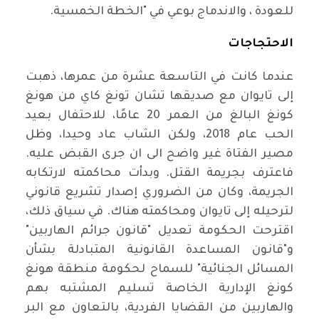
للعودة ، والاندماج بوعي في "الخطة الخمسية
.
الاحتجاجات
عندما كانت في التاسعة عشرة من عمرها، ذهبت
إلى تايوان مع صديقها تشان تونغ كاي من هونغ
كونغ البالغ من العمر 20 عامًا، للاحتفال بعيد
الحب عام 2018، ولكن الشاب عاد وحيدا، وظل
مصير الفتاة غير واضح الى ان جرى القبض عليه.
فاعترف بجريمة القتل. وبدأت محاكمته لارتكابه
الجريمة، وكان من الضروري إصدار تشريع قانوني
لترحيله إلى تايوان ومحاكمته هناك. في سياق ذلك،
اقترحت الحكومة تعديل "قانون جرائم الهاربين"
و"قانون المساعدة القانونية المتبادلة بشأن
المسائل الجنائية" للسماح لحكومة منطقة هونغ
كونغ الإدارية الخاصة تسليم المشتبه بهم
والهاربين من القضايا الفردية، بالتعاون مع البر