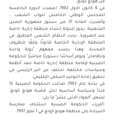
من هونغ كونغ
.
في 4 كانون الاول 1982، اعتمدت الدورة الخامسة
للمجلس الوطني الخامس لنواب الشعب ،
وأصدرت المادة 31 من دستور جمهورية الصين
الشعبية: يجوز للدولة إنشاء منطقة إدارية خاصة
عند الضرورة. يحدد النظام الشعبي المطبق في
المنطقة الإدارية الخاصة قانونًا وفقًا للظروف
المحددة. وهذا يجسد مفهوم "دولة واحدة
ونظامان" ويوفر أساسًا دستوريًا مباشرًا للحكومة
الصينية لإقامة منطقة إدارية خاصة تنفذ أنظمة
وسياسات مختلفة، تختلف عن البر الرئيسي في
تحقيق إعادة التوحيد السلمي الإقليمي
.
في بداية عام 1983، صاغت الحكومة الصينية 12
مبدأ وسياسة أساسية لحل قضية هونغ كونغ.
تشمل "المواد الاثني عشر" ما يلي
:
1-
قررت الحكومة الصينية استئناف ممارسة
السيادة على منطقة هونغ كونغ في 1 تموز 1997
.