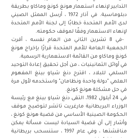
التدابير لإنهاء استعمار هونغ كونغ وماكاو بطريقة
دبلوماسية. في آذار 1972 ، أرسل الممثل الصيني
لدى الأمم المتحدة خطابًا إلى لجنة الأمم المتحدة
لإنهاء الاستعمار وفقًا لموقف حكومته
.
-
في 8 تشرين الثاني من العام نفسه ، أقرت
الجمعية العامة للأمم المتحدة قرارًا بإخراج هونغ
كونغ وماكاو من القائمة الاستعمارية الرسمية
.
في أوائل الثمانينيات ، من أجل تحقيق إعادة التوحيد
السلمي للبلاد ، اقترح دنغ شياو بينغ المفهوم
العلمي "دولة واحدة ونظامان" واستخدمه لأول مرة
في حل مشكلة هونغ كونغ
.
في 24 أيلول 1982، التقى دنغ شياو بينغ مع رئيسة
الوزراء البريطانية مارغريت تاتشر لتوضيح موقف
الحكومة الصينية الأساسي من قضية هونغ كونغ ،
وأشار إلى أن قضية السيادة ليست مسألة يمكن
مناقشتها ، وفي عام 1997 ، ستنسحب بريطانية