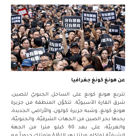
عن هونغ كونغ جغرافيا
تتربع هونغ كونغ على الساحل الجنوبيّ للصين،
شرق القارة الآسيويّة. تتكوّن المنطقة من جزيرة
هونغ كونغ، وشبه جزيرة كولون، والأراضي الجديدة،
يحدها بحر الصين من الجهات الشرقيّة، والجنوبيّة،
والغربيّة، على بعد 60 كيلو مترا من الجهة
الشرقيّة لماكاو، ودلتا نهر اللؤلؤ وتمتلك حدوداً مع