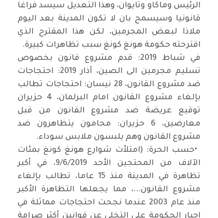
الرئيس وماكاو وتايوان، وهذا التعديل سيسد فراغا
قانونيا وسيسمح بان لا تكون المدينة بعد اليوم
ملاذا لبعض المجرمين، لكن هذا المقترح الذي
اقترحته حكومة هونغ كونغ سبب تظاهرات كبيرة
.
في شباط 2019: قدم مشروع قانون بخصوص
تسليم مجرمين الى الصين، آذار 2019: احتجاجات
ضد مشروع القانون، 28 نيسان: احتجاجات تطالب
بإلغاء مشروع القانون امام البرلمان، 4 حزيران
توقيع عريضة ضد مشروع القانون من قبل
معارضين، 6 حزيران: محامون يتظاهرون ضد
مشروع القانون وهم يلبسون ملابس سوداء
.
•
حسب الحرة: (امتلأت شوارع هونغ كونغ بمئات
الآلاف من المحتجين الأحد 9/6/2019، في أكبر
تظاهرة في المدينة منذ 15 عاما، تطالب بإلغاء
مشروع القانون...، مما يجعلها التظاهرة الأكبر
منذ عام 2003 عندما نجحت احتجاجات مماثلة في
إجبار الحكومة على التخلي عن قوانين أكثر صرامة