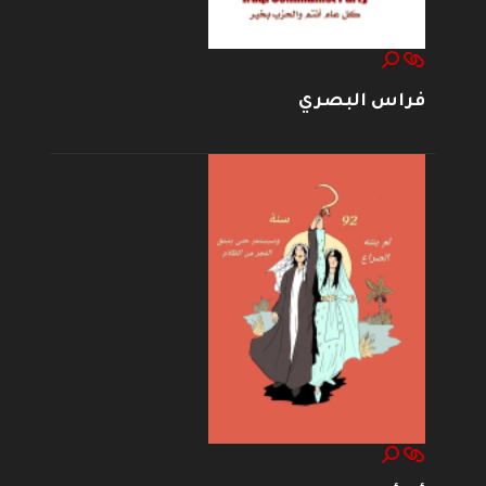
فراس البصري