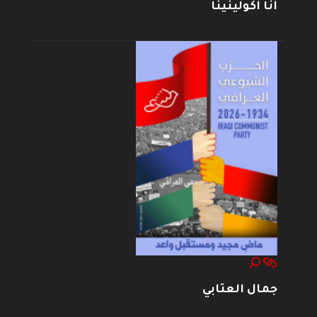
أنا أكولينينا
جمال العتابي