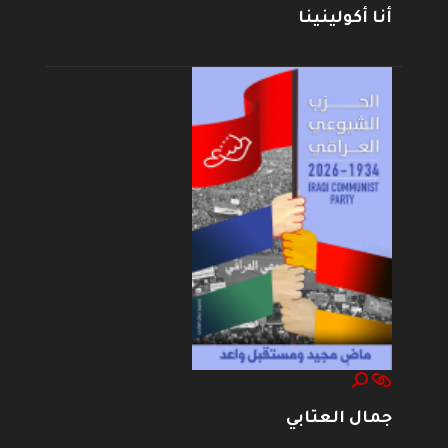
أنا أكولينينا
جمال العتابي