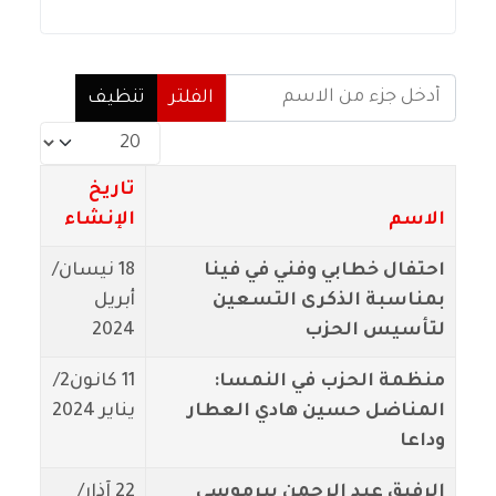
أدخل جزء من الاسم
الفلتر
تنظيف
عدد الإظهارات:
تاريخ
الاسم
الإنشاء
احتفال خطابي وفني في فينا
18 نيسان/
بمناسبة الذكرى التسعين
أبريل
لتأسيس الحزب
2024
منظمة الحزب في النمسا:
11 كانون2/
المناضل حسين هادي العطار
يناير 2024
وداعا
الرفيق عبد الرحمن پيرموسي
22 آذار/