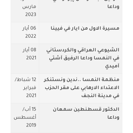
وداعا
مارس
2023
مسيرة الاول من ايار في فيينا
06 أيار
2022
الشيوعي العراقي والكردستاني
08 أيار
في النمسا وداعا الرفيق آشتي
2021
آميدي
منظمة النمسا ..ندين ونستنكر
12 شباط/
الاعتداء الارهابي على مقر الحزب
فبراير
في مدينة النجف
2021
الدكتور قسطنطين سمعان
15 آب/
وداعا
أغسطس
2019