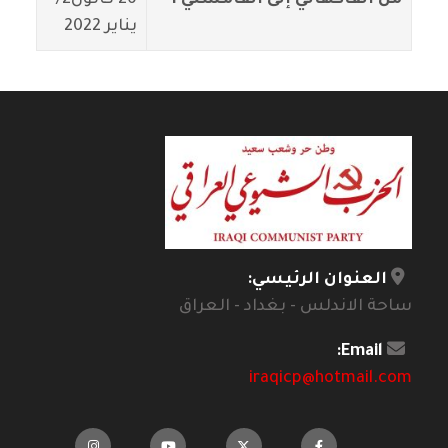
من الفاكهاني إلى القامشلي 1
26 كانون2/
يناير 2022
العنوان الرئيسي:
ساحة الاندلس - بغداد - العراق
Email:
iraqicp@hotmail.com