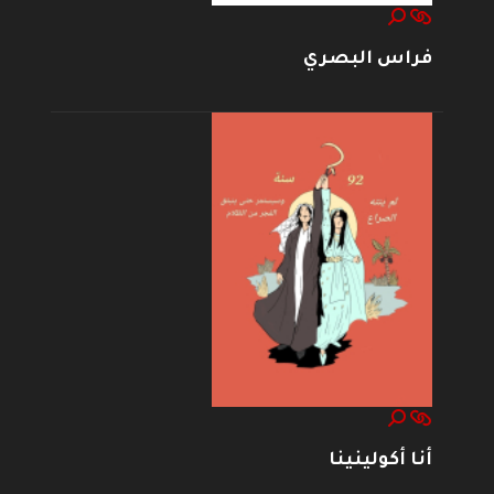
فراس البصري
أنا أكولينينا