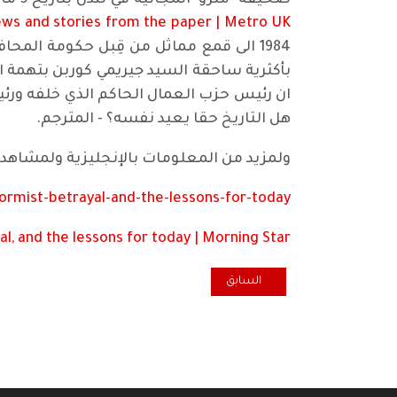
صحيفة "مترو" المجانية في لندن بتاريخ 5 مايو، أدناه. هذا يتناقض مع ثقافتنا المتوارثة التي تعتبر الطلاب رأس الحربة في نضالات الشعوب -
news and stories from the paper | Metro UK
1984 الى قمع مماثل من قِبل حكومة ال
بأكثرية ساحقة السيد جيريمي كوربن بتهمة ال
ان رئيس حزب العمال الحاكم الذي خلفه ورئيس
هل التاريخ حقا يعيد نفسه؟ - المترجم.
ولمزيد من المعلومات بالإنجليزية ولمشاهدة 
ormist-betrayal-and-the-lessons-for-today/
al, and the lessons for today | Morning Star
المقال السابق: ثلاثة شهداء من عائلة واحدة
السابق