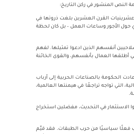
عشرينيات القرن العشرين بلغت ذروتها في
192. لم يكن هذا مجرد نزاع صناعي عادي حول الأجور وساعات العمل – بل كان لحظة
صلاحيين أنفسهم الذين ادعوا تمثيلها. لفهم
تي أطلقها العمال بأنفسهم، والقوى الخائنة
عادت الحكومة بالصناعات الحربية إلى أرباب
التي تواجه تراجعًا في هيمنتها العالمية،
.
ا الاستثمار في التحديث، مفضلين استخراج
عادلته قبل الحرب فعلًا سياسيًا من حرب الطبقات. فقد قيّم