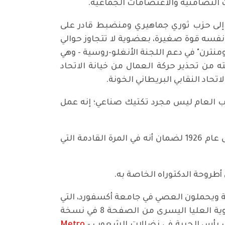
ة إلى حزب ثوري جماهيري ومنضبط قادر على
 نفسه قوة صغيرة، بعضوية لا تتجاوز حوالي
ز 10,000 في أعقاب ذلك. إن سياسة ال"كومنترن" في دعم اللجنة الأنغلو-روسية - وهي
ه من تحذير حركة العمال من خيانة الاتحاد
تحاد النقابي البريطاني الخونة.
للطبقة العاملة. الإضراب العام ليس مجرد تكتيك صناعي؛ إنه عمل
نفس أزمة الرأسمالية، ونفس الدافع لجعل العمال يدفعون الثمن، موجودة اليوم. يجب أن نتعلم دروس عام 1926 لضمان أنه في المرة القادمة التي
أطروحة الدكتوراه الخاصة به.
مة ويحملون العصي في جامعة أكسفورد، التي
يمكن القول إنها الأقدم في المملكة المتحدة وكذلك من بين جامعات العالم. الصورة هي الثانية في الزاوية العليا اليسرى من الصفحة 8 في نسخة