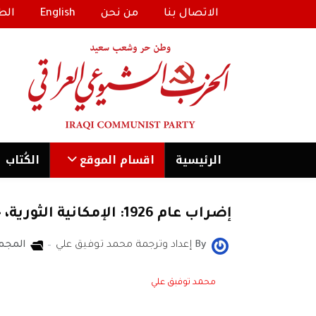
الاتصال بنا
من نحن
English
الط
الرئیسية
اقسام الموقع
الكُتاب
إضراب عام 1926: الإمكانية الثورية، خيانة الإصلاحيين، والدروس لليوم/ د. ديلان مورفي
By
إعداد وترجمة محمد توفيق علي
المجم
محمد توفبق علي