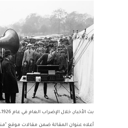
بث الأخبار، خلال الإضراب العام في عام 1926، في مركز حكومي لصيانة الخدمات الأساسية، مايو(أيار) 1926