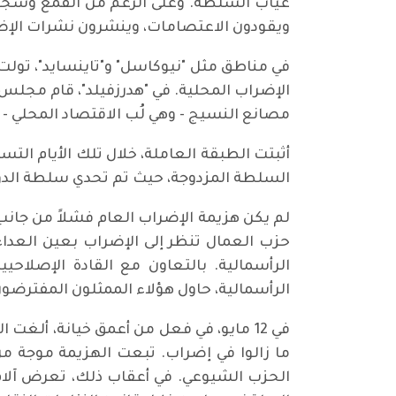
غياب السلطة. وعلى الرغم من القمع وسجن 
ويقودون الاعتصامات، وينشرون نشرات الإضرا
في مناطق مثل "نيوكاسل" و"تاينسايد"، تولت
الإضراب المحلية. في "هدرزفيلد"، قام مجلس 
مصانع النسيج - وهي لُب الاقتصاد المحلي - 
أثبتت الطبقة العاملة، خلال تلك الأيام الت
السلطة المزدوجة، حيث تم تحدي سلطة الدولة
لم يكن هزيمة الإضراب العام فشلاً من جانب 
حزب العمال تنظر إلى الإضراب بعين العداء
الرأسمالية. بالتعاون مع القادة الإصلاحي
الرأسمالية، حاول هؤلاء الممثلون المفترضون
في 12 مايو، في فعل من أعمق خيانة، ألغت
الحزب الشيوعي. في أعقاب ذلك، تعرض آلاف 