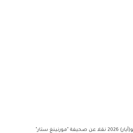
أعلاه عنوان المقالة ضمن مقالات موقع "منثلي ريفيو" (المراجعة الشهرية) الالكتروني المنشور في 7 مايو(أيار) 2026 نقلا عن صحيفة "مورنينغ ستار"