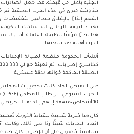
الجنيه بأعلى من قيمته، مما جعل الصادر
الفحم إنذارًا بالإغلاق مطالبين بتخفيضات و
تهديد التوقف الوطني، استسلمت الحكومة ا
هذا نصرًا مؤقتًا للطبقة العاملة. أما بالنس
لحرب أهلية ضد شعبها.
الطبقة الحاكمة قواتها بدقة عسكرية.
10 أشخاص–متهمة إياهم بالقذف التحريضي والتحريض على التمرد. وتم الحكم عليهم لاحقًا بالسجن لمدة ستة أشهر.
كان هذا ضربة شديدة للقيادة الثورية، صُممت
اتحاد النقابات شيئًا ردًا على ذلك، وكانت
سياسياً، مُصرين على أن الإضراب كان "صناعيًا 