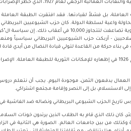
م 1927، الذي حظر الإضرابات التضامنية والاعتصامات الجماعية.
لعاملة، بل فشلاً لقيادتها. فقد افتقرت الطبقة العامل
حاولة واعية لسلطة الدولة. كان حزب الشيوعيين البريطاني
5,000 عضو في بداية الإضراب، رغم أنّ العضوية تضاعفت لتتجاو
لإصلاحيين - أربكت حزب الشيوعيين البريطاني سياسياً ومنعت
 بناء حركة من القاعدة لتولي قيادة النضال من أيدي قادة الا
تكمن الأهمية التاريخية للإضراب العام لعام 1926 في إظهاره للإمكانات الثورية 
لى الاستسلام، بل إلى النصر وإقامة مجتمع اشتراكي.
درس تاريخ الحزب الشيوعي البريطاني ونضاله ضد الفاشية في 
ثر، كان ذلك الذي قام به الطلاب الذين يرتدون خوذات السلا