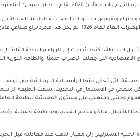
النص المنشور في ركن التاريخ:
هة واحتواء وتقويض مستويات المعيشة للطبقة العاملة في 
أعظم مواجهة طبقية في التاريخ البريطاني: الإضراب العام لعام 6
تناول السلطة، لكنها سُحبت إلى الوراء بواسطة القادة الإ
الاقتصادية التي جعلت الإضراب حتميًا، والطاقة الثورية ال
العميقة التي تعاني منها الرأسمالية البريطانية دون توقف. 
منهجي في الاستثمار في التحديث. سعت الطبقة الرأسمالية، 
 هجوم وحشي ومنهجي على مستوى المعيشة للطبقة العاملة
هذا الانحلال. مالكو مناجم الفحم، وهم طبقة طفيلية، رفضو
ر "تشرشل" الكارثي في عام 1925 بإعادة الجنيه الاسترليني إلى معيار الذهب عند م