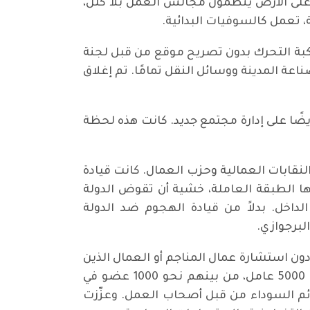
على الأرض ينظمون مجالس العمل بلا كلل،
 تعمل كالسوفيات البدائية.
ركبة التحرك بدون تصريح موقع من قبل لجنة
عة المدينة ووسائل النقل تمامًا. تم إغلاق
يضًا على إدارة مجتمع جديد. كانت هذه لحظة
لنقابات العمالية وحزب العمال. كانت قيادة
ها الطبقة العاملة، خشية أن تقوض الدولة
لداخل. بدلاً من قيادة الهجوم ضد الدولة
لبرجوازي.
، دون استشارة عمال المناجم أو العمال الذين
ما زالوا في إضراب. تبعت الهزيمة موجة من الانتقام الرأسمالي. خلال الأيام التسعة، تم اعتقال حوالي 5000 عامل، من بينهم نحو 1000 عضو في
ائم السوداء من قبل أصحاب العمل. وعزّزت