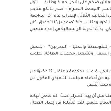
ث انكماش ضخم على شكل حملة وطنية لأول
الفوز بها في يوليو(تموز) 1925، يوم عرف إلى الأبد باسم "الجمعة الحمراء". أصدر مالكو مناجم
ي التحالف الثلاثي، لإضراب عام. في مواجهة
جور وعيّنت لجنة "صموئيل" للتحقيق. كان
كي. بدأت الدولة الرأسمالية في إعداد منهجي
تطوعين من الطبقة المتوسطة والعليا – المخربين** - للعمل
عين لقيادة الحافلات، وتفريغ السفن، وتشغيل محطات الطاقة. نظمت
على النقيض الحاد، كانت تحضيرات المجلس العام لمؤتمر النقابات العمالية (TUC) دراسة في الشلل الإصلاحي. قامت الحكومة باعتقال 12 عضوًا من
CP) بشكل استباقي في أكتوبر (تشرين الأول) 1925–بما في ذلك ثمانية من أعضاء مجلسه التنفيذي المكون من
 قبل أن يبدأ الصراع أصلاً. لم تفعل قيادة
 الدفاع عنهم. لقد فشلوا في إعداد العمال