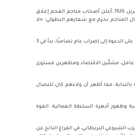
وجاء التصادم المحتوم عندما انتهت فترة الدعم. وأيد تقرير لجنة "صموئيل" المطالبة المركزية. في 30 أبريل 1926، أعلن أصحاب مناجم الفحم إغلاق
ال المناجم بحزم مع شعارهم البطولي: «لا
وأُجبر المجلس العام للاتحاد النقابي العام، تحت ضغط هائل من الكوادر النشطة والمعارضة، في النهاية على الدعوة إلى إضراب عام تضامنًا، بدأ في 3
لعاملة رائعًا بكل ما للكلمة من معنى. في اليوم الأول، خرج ما يقرب من 1.75 مليون عامل، مشلّين الاقتصاد ومظهرين مستوى
100,0 عامل إضافي في الإضراب مقارنة بالبداية، مما أظهر أن ولاءهم كان للنضال
لية وظهور أجهزة السلطة العمالية. القوة
حزب الشيوعي البريطاني، في الفراغ الناتج عن