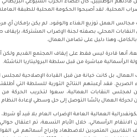
قادتهم الوطنيين، كان أعضاء الحزب الشيوعي البريطاني 
ب المحلية. لقد أصبحوا الحكومة المحلية للطبقة العاملة،
 مجالس العمل توزيع الغذاء والوقود. لم يكن بإمكان أي م
النقابات المحلي، بصفته لجنة الإضراب المشتركة، بإيقاف صنا
بالكامل، وهذا دليل على تضامن العمال.
سعة، أنها قادرة ليس فقط على إيقاف المجتمع القديم ولكن أ
 الرأسمالية مباشرة من قبل سلطة البروليتاريا الناشئة.
العمال، بل كانت خيانة من قبل القيادة الإصلاحية لمجلس ا
 الصريح. فقد أرعبتهم النتائج الثورية للسلطة التي أطلقت
ين لمجلس النقابات العمالية، سعوا لتخريب الحركة من ا
 لحركة العمال يائسًا التوصل إلى حل وسطي لإعادة النظام ا
 الكونفدرالية العمالية العامة الإضراب العام بلا قيد أو شرط
النقابيين المتمردين للاضطهاد وإدراج أسمائهم في القو