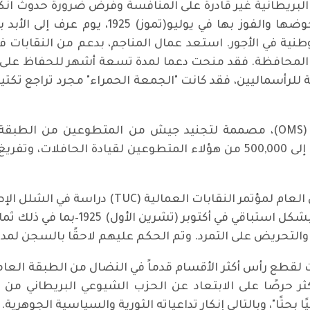
ات البريطانية غير قادرة على المنافسة وفرض ضرورة حدو
مناوشة كبرى في هذه الحرب الطبقية تم خوضها و
طنية في الأجور. استعد عمال المناجم، بدعم من النقابات ف
لمحافظة. فقد منحت دعما لمدة تسعة أشهر للحفاظ على الأ
بة للرأسماليين، فقد كانت "الجمعة الحمراء" مجرد تراجع تكتي
أنشأت الحكومة منظمة لصيانة الإمدادات (OMS)، مصممة لتجنيد جيش من الم
ككاسري إضرابات. تم تعبئة حوالي 300,000 إلى 500,000 من هؤلاء المتطو
الحزب الشيوعي لبريطانيا العظمى (GB
 لقطع رأس أكثر الأقسام قدماً في النضال من الطبقة العاملة
 أكثر حرصًا على الابتعاد عن الحزب الشيوعي البريطاني من
بحتًا"، وبالتالي إنكار تداعياته الثورية والسياسية الجوهرية.