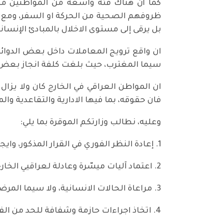
كما أن هناك فئة واسعة من المواطنين من
ظروفهم الصحية من الحركة او السفر، ومع ذلك
بل يرقى إلى مستوى الاخلال بالمبادئ الإنسا
ان واقع ترويج المعاملات داخل بعض الدوائر 
سيما المغترب، حيث بلغت كلفة انجاز بعض ا
ان المواطن العراقي في الخارج كان ولا يزا
فان حقوقه، بما فيها الادارية والتقاعدية وا
وعليه، نطالب وزارتكم الموقرة بما يلي:
1. إعادة النظر الفوري في القرار المذكور، وايجاد حلول قانونية مرنة تضمن اعتماد الوثائق الرسمية السابقة أو ايجاد بدائل عملية لها.
2. اعتماد آليات ميسّرة وعادلة لعراقيي الخارج لانجاز معاملاتهم، من خلال السفارات والقنصليات أو عبر منصات إلكترونية رسمية معتمدة.
3. مراعاة الحالات الانسانية، ولا سيما المرضى وكبار السن، من خلال استثناءات واضحة تضمن عدم حرمانهم من حقوقهم تحت أي ظرف.
4. اتخاذ اجراءات حازمة وشفافة للحد من الفساد الاداري والابتزاز المالي داخل المؤسسات المعنية.