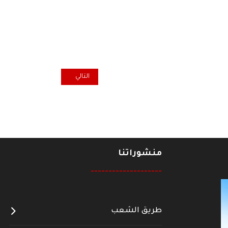
المقال التالي: كادت أن تكون ثورة: الإضراب العام في 1926 ب
التالي
منشوراتنا
--------------------
طريق الشعب