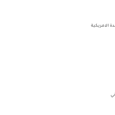
ة الامريكية
ي