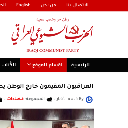
الاتصال بنا
من نحن
English
الط
الرئیسية
اقسام الموقع
الكُتاب
العراقيون المقيمون خارج الوطن يط
By
قسم الأخبار
المجموعة:
فضاءات