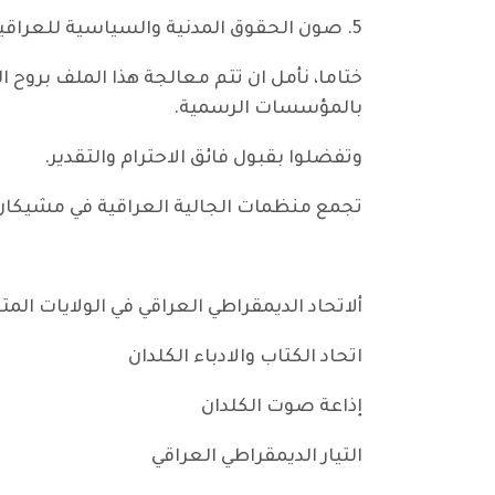
5. صون الحقوق المدنية والسياسية للعراقيين في الخارج، بما في ذلك حقهم في الحصول على الوثائق الرسمية والمشاركة في العملية الانتخابية.
ختاما، نأمل ان تتم معالجة هذا الملف بروح 
بالمؤسسات الرسمية.
وتفضلوا بقبول فائق الاحترام والتقدير.
تجمع منظمات الجالية العراقية في مشيكان 
ألاتحاد الديمقراطي العراقي في الولايات المت
اتحاد الكتاب والادباء الكلدان
إذاعة صوت الكلدان
التيار الديمقراطي العراقي