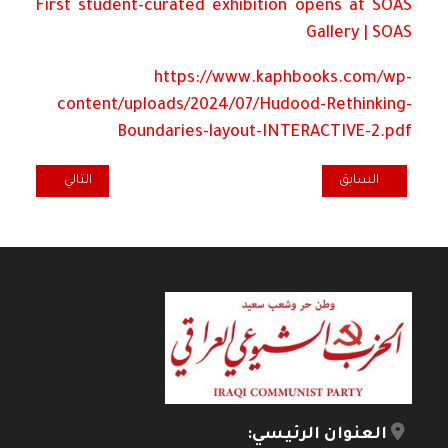
First student-curated exhibition opens at SOAS
Gallery | SOAS
https://www.kaphbooks.com/wp-
content/uploads/2024/07/Hudood-Rethinking-
Boundaries-layout-INTERACTIVE-2.pdf
المقال السابق: مقالة خاصة: شي جين بينغ.. رائد الإصلاح
المقال التالي: في
السابق
التالي
العنوان الرئيسي: