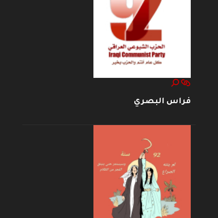
فراس البصري