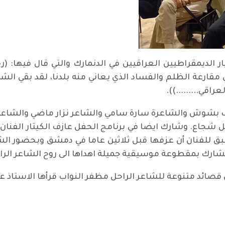
ر الديمقراطيين العراقيين في الدنمارك والتي قال فيها: (ر
في مقارعة الظلم والفساد الذي يعاني منه بلدنا، لقد بقي الشا
اقي.........)).
ف بشوش والشاعرة سارة سامي والشاعر نزار ماضي والشاعر ا
 شجاع. وشارك ايضا في برنامج الحفل عازف الكيتار الفنا
 للفنان أن عزفها قبل ثلاثين عاما في دمشق وبحضور الشاع
 فشارك بمقطوعة موسيقية جميلة اهداها الى روح الشاعر الرا
قصائد متنوعة للشاعر الراحل مظفر النواب قرأها الاستاذ 
عراقي (4)