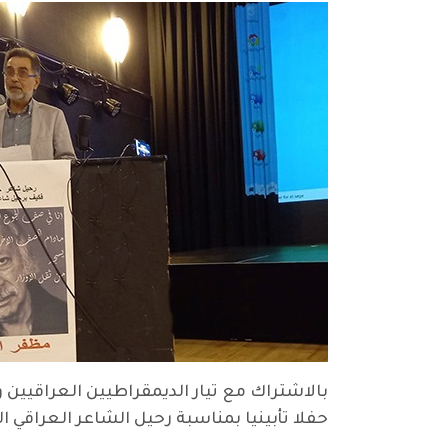
حفلا تأبينيا بمناسبة رحيل الشاعر العراقي الكبير مظفر النواب الذي غا