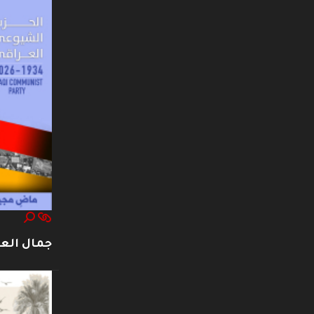
جمال العت