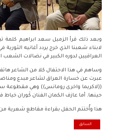
وبعد ذلك قرأ الزميل سعد ابراهيم كلمة تيا
لابناء شعبنا الذي خرج يردد أغانيه الثورية 
العراقيين لدوره الكبير في نضالات الشعب العر
وساهم في هذا الاحتفال كلا من الشاعر هات
عبرت عن خسارة العراق لشاعر مبدع ومناضل
((لاكريما واخرى رومانس)) وهي مقطوعة سبق
حينها. أما عازف الكمان الفنان كَوران خياط
هذا وأُختتم الحفل بقراءة مقاطع شعرية من 
المقال السابق: مدينة القامشلي في ذاكرة الحزب الشيوعي ال
السابق