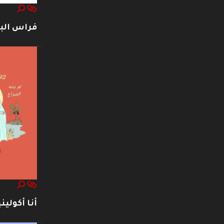
فراس ال
أنا أكوليني