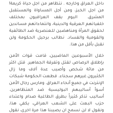
داخل العراق وخارجه ‎. نتظاهر من اجل حياة كريمة!
من اجل الخبز، ومن أجل المساواة والمستقبل
المشرق. ‎ اليوم يقف العراقيون بمختلف
خلفياتهم العرقية والدينية، وانتماءاتهم مساندين
لحقوق المرأة ومناهضين للعنصرية ضد الطائفية
والقومية والفساد. ‎نطالب برحيل الحكومة ولن
نقبل بأقل من هذا.
‎خلال الأسبوعين الماضيين، قامت قوات الأمن
بإطلاق الرصاص لقتل وتفرقة الجماهير. قتل اكثر
من مائة شخص وأصيب عدة آلاف وما زال
الكثيرون غيرهم سجناء.‎ قطعت الحكومة شبكات
الإنترنت في جميع أنحاء العراق.‎ ومارس رجال الأمن
أسوأ أساليبهم البوليسية ضد المتظاهرين.
أساليب تذكر كثيراً بطرق الطاغية صدام واعتداء
حزب البعث على الشعب العراقي، يكفي هذا،
و‎نقول لا لن نسمح ان يصيبنا هذا مرة اخرى، ‎نقول