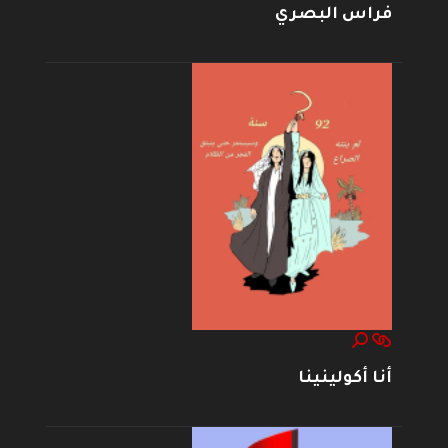
فراس البصري
أنا أكولينينا