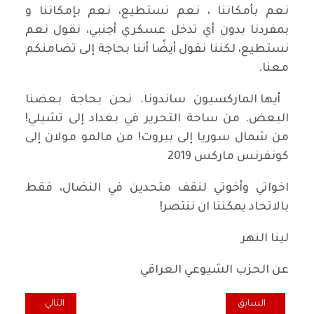
نعم بأمكاننا ، ‎نعم نستطيع، ‎نعم بإمكاننا و
بمفردنا بدون أي تدخل عسكري أجنبي، ‎نقول نعم
نستطيع، ‎لكننا نقول أيضًا أننا بحاجة إلى تضامنكم
معنا.
‎أيها الماركسيون ساندونا. نحن بحاجة بعضنا
البعض.‎ من ساحة التحرير في بغداد إلى تشيلي!
‎من شمال سوريا إلى بيروت! ‎من مالمو مولان إلى
كونفرنس ماركس 2019
‎اخواتي وأخوتي لنقف متحدين في النضال، فقط
بالاتحاد يمكننا ان ننتصر!
لينا النهر
عن الحزب الشيوعي العراقي
المقال السابق: وقفة تضامنية للجالية العراقية في جمهورية هنغاريا مع 
المقال التالي: م
السابق
التالي