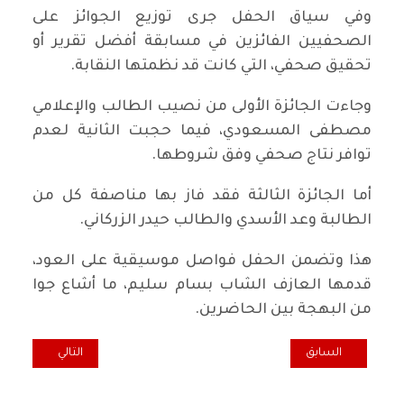
وفي سياق الحفل جرى توزيع الجوائز على
الصحفيين الفائزين في مسابقة أفضل تقرير أو
تحقيق صحفي، التي كانت قد نظمتها النقابة.
وجاءت الجائزة الأولى من نصيب الطالب والإعلامي
مصطفى المسعودي، فيما حجبت الثانية لعدم
توافر نتاج صحفي وفق شروطها.
أما الجائزة الثالثة فقد فاز بها مناصفة كل من
الطالبة وعد الأسدي والطالب حيدر الزركاني.
هذا وتضمن الحفل فواصل موسيقية على العود،
قدمها العازف الشاب بسام سليم، ما أشاع جوا
من البهجة بين الحاضرين.
المقال السابق: بث الطائفية عبر الأقمار الصناعية ام تحزب سياسي تقليد
المقال التالي: مو
السابق
التالي