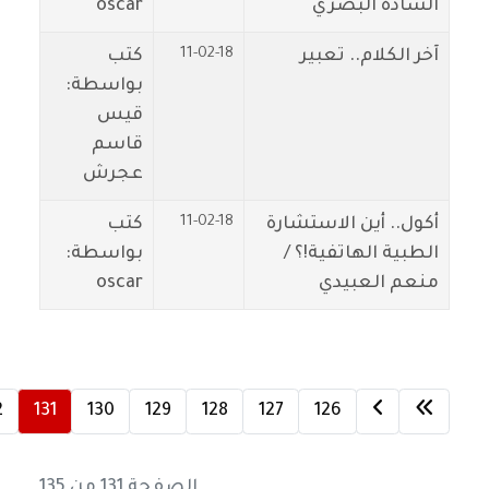
السادة البصري
oscar
11-02-18
آخر الكلام.. تعبير
كتب
بواسطة:
قيس
قاسم
عجرش
11-02-18
أكول.. أين الاستشارة
كتب
الطبية الهاتفية!؟ /
بواسطة:
منعم العبيدي
oscar
2
131
130
129
128
127
126
الصفحة 131 من 135