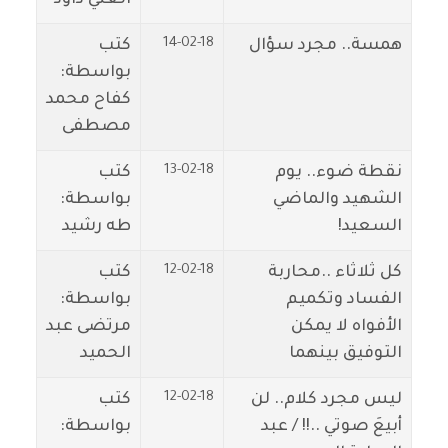
14-02-18
همسة.. مجرد سؤال
كتب
بواسطة:
كفاح محمد
مصطفى
13-02-18
نقطة ضوء.. يوم
كتب
الشهيد والماضي
بواسطة:
السعيد!
طه رشيد
12-02-18
كل ثلاثاء ..محاربة
كتب
الفساد وتكميم
بواسطة:
الأفواه لا يمكن
مرتضى عبد
التوفيق بينهما
الحميد
12-02-18
ليس مجرد كلام.. لن
كتب
أبيعَ صوتي ..!! / عبد
بواسطة: