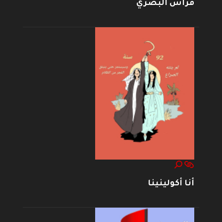
فراس البصري
أنا أكولينينا