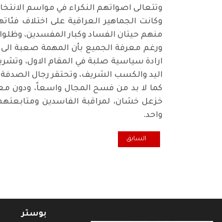
وتتعالى اصواتهم النكراء في مواسم الان
وكانت الجماهير العراقية على اختلاف فئات
منهم حيتان الفساد وكبار المفسدين، وظلوا 
ورغم معرفة الجميع بأن المهمة صعبة الى ح
ارادة سياسية صلبة في المقام الاول، وتش
اليد والكسب الشريف، وتحتقر رجال الصدفة و
كما لا بد من فسح المجال واسعاً، ودون مع
خزعل خشان، لمراقبة الفاسدين ومتابعته
واحد
.
المقال السابق: نقطة ضوء.. يوم الشهيد والماضي السعي
السابق
بوستر