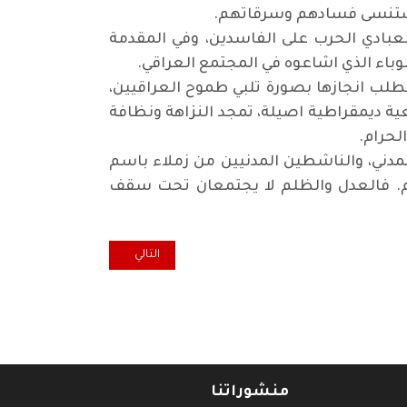
 وستنسى فسادهم وسرقاتهم
.
لعبادي الحرب على الفاسدين، وفي المقدمة
وباء الذي اشاعوه في المجتمع العراقي
.
طلب انجازها بصورة تلبي طموح العراقيين،
 ديمقراطية اصيلة، تمجد النزاهة ونظافة
لحرام
.
مدني، والناشطين المدنيين من زملاء باسم
م. فالعدل والظلم لا يجتمعان تحت سقف
المقال التالي: ليس مجرد كلام.. لن
التالي
منشوراتنا