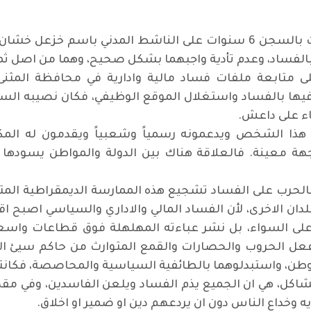
محكمة الجنايات في محافظة المثنى، حكمت بالسجن 6 سنوات على الناشط
ا بالفساد، وعدم تأدية واجبهما بشكل صحيح، وهما من اصل ث
متابعة ملفات فساد مالية وادارية في محافظة المثنى،
ها بالفساد واستغلال الموقع الوظيفي، فكان نصيبه ال
اء على داعش
.
 هذا الشخص ويدعمونه رسمياً وشعبياً ويقدمون له المكا
 جهة معينة. فالعلاقة هناك بين الدولة والمواطن يسودها 
الحرب على الفساد تشجيع هذه الممارسة الديمقراطية المت
ان الاخرى، لأن الفساد المالي والاداري والسياسي اصبح
ية على السواء، بل نشر عباءته المهلهلة فوق قطاعات واس
فعل الحروب والحصارات والقمع المتوارث من حاكم سيئ الى
طن، واستبدلوهما بالطائفية السياسية والمحاصصة، فكانتا
لمشاكل، هي ان الجميع يذم الفساد ويلعن الفاسدين، وفي
ه وخداع الناس دون ان يردعهم دين او ضمير او اخلاق
.