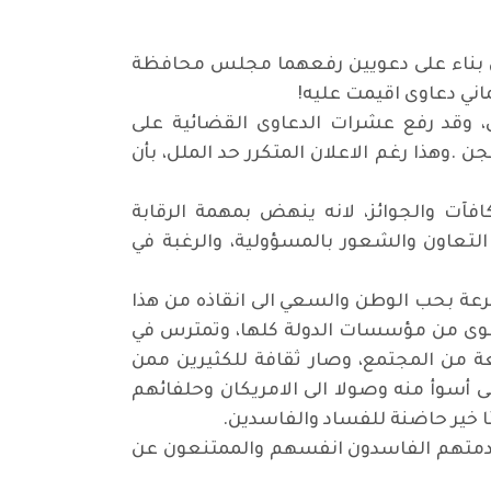
 المدني باسم خزعل خشان بناء على دعويين رفعهما مجلس محافظة
ماني دعاوى اقيمت عليه
!
 وقد رفع عشرات الدعاوى القضائية على
سجن
.
وهذا رغم الاعلان المتكرر حد الملل، بأن
فآت والجوائز، لانه ينهض بمهمة الرقابة
التعاون والشعور بالمسؤولية، والرغبة في
رعة بحب الوطن والسعي الى انقاذه من هذا
 اقوى من مؤسسات الدولة كلها، وتمترس في
عة من المجتمع، وصار ثقافة للكثيرين ممن
 أسوأ منه وصولا الى الامريكان وحلفائهم
 خير حاضنة للفساد والفاسدين
.
 مقدمتهم الفاسدون انفسهم والممتنعون عن