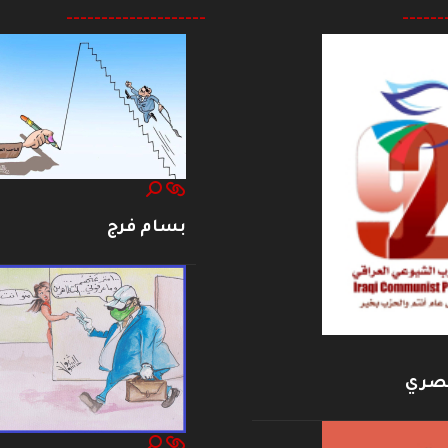
--------------------
------
بسام فرج
بصري