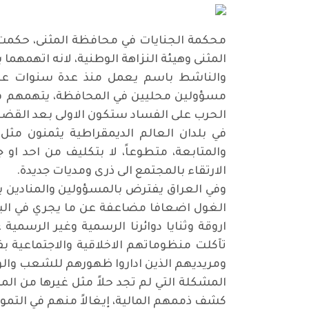
المثنى وهيئة النزاهة الوطنية، لانه اتهمهم
والناشط باسم يعمل منذ عدة سنوات على 
مسؤولين محليين في المحافظة، يتهمهم في
الحرب على الفساد ستكون الاولى بعد القض
في بلدان العالم الديمقراطية يثمنون مثل
والمتابعة، متطوعاً، لا بتكليف من احد او
الارتقاء بالمجتمع الى ذرى ومديات جديدة
.
وفي العراق يفترض بالمسؤولين والمنادين ب
الغول اضعافا مضاعفة عن ما يجري في البلد
اروقة وثنايا دوائرنا الرسمية وغير الرسم
تآكلت منظوماتهم الاخلاقية والاجتماعية ب
ومريديهم الذين اداروا ظهورهم للشعب والو
المشكلة التي لم تجد حلاً مثل غيرها من ا
كشف ذممهم المالية، إيغالاً منهم في التموي