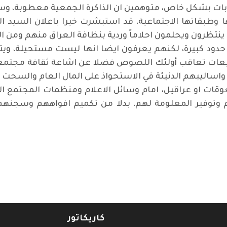
تخابات بشكل خاص، متوهمين ان الذاكرة الجمعية معطوبة،
ها وطبقاتها الاجتماعية، قد استبشرت خيرا باعلان السيد ا
ينتظرون ويحلمون احلاماً وردية بنظافة العراق منهم ومن ال
دود كبيرة، لكنهم يعرفون ايضا انها ليست مستحيلة، ويت
ريعات تعاقب أولئك اللصوص فضلا عن اشاعة ثقافة مجتمعية
اساليبهم الدنيئة في الاستحواذ على المال العام والسحت ا
وقات او عراقيل، امام وسائل الاعلام ومنظمات المجتمع ال
م وتوفير المعلومة لهم، بدلا من تكميم افواههم وسجنه
د!
كاريكاتور