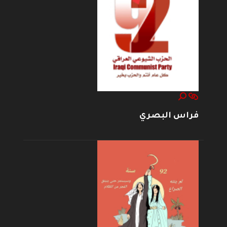
فراس البصري