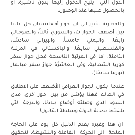
الدول التي يتيح الدخول إليها بدون تأشيرة، أو
بالحصول عليها عند الوصول.
وللمقارنة نشير الى ان جواز أفغانستان حل ثانيا
بين أضعف الجوازات، والسوري ثالثاً، والصومالي
رابعًا، واليمني خامساً، والإيراني سادسًا،
والفلسطيني سابعًا، والباكستاني في المرتبة
الثامنة. أما في المرتبة التاسعة فحل جواز سفر
كوريا الشمالية، وفي العاشرًة جواز سفر ميانمار
(بورما سابقا).
عندما يكون الجواز العراقي الأضعف على الاطلاق
في العالم فهذا يؤشر، من بين امور أخرى، مدى
السوء الذي وصلته أوضاع بلادنا، والدرجة التي
بلغتها بهدلة الدولة وسلطة القانون!
ان هذا وغيره يقدم الدليل كل يوم على الحاجة
الملحة الى الحركة الفاعلة والنشيطة، لتحقيق