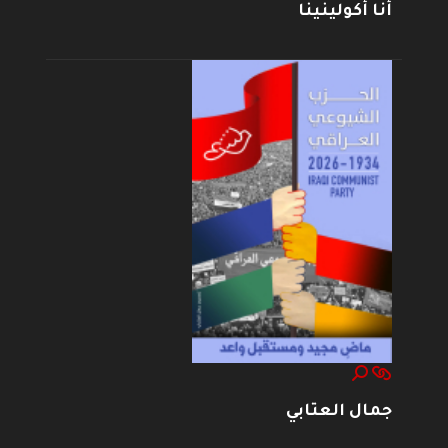
أنا أكولينينا
جمال العتابي