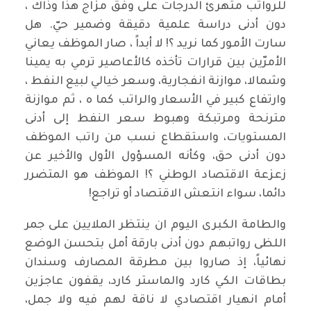
للرواتب متهرئ الدرجات على وفق مزاج هذا وذاك ،
دون أدنى دراسة علمية دقيقة وضمير حيّ. هل
سارت الأمور كما نريد ؟! لا أبداً ، صار الموظف يعاني
الأمرّين بين قرارات تأخذه كالأعاصير ترمي به يمينا
وشمالا، موازنة انفجارية، وسعر خيالي لبيع النفط ،
وارتفاع كبير في الأسعار والراتب كما ه ، ثم موازنة
مترنحة ومرتبكة وهبوط سعر النفط إلى أدنى
المستويات، واستقطاع نسب من راتب الموظف
دون أدنى حق، وكأنه المسؤول الأول والأخير عن
زعزعة الاقتصاد الوطني ؟! الموظف هو المتضرر
دائما، سواء انتعش الاقتصاد أو تراجع!
والطامة الكبرى اليوم ان ينتظر الملايين على جمر
اللظى رواتبهم دون أدنى بارقة أمل بتحسن الوضع
نهائياً، إذ صاروا بين مطرقة المصارف وسندان
بطاقات الكي كارد والماستر كارد، يقفون عاجزين
أمام انهيار اقتصادي لا ناقة لهم فيه ولا جمل،