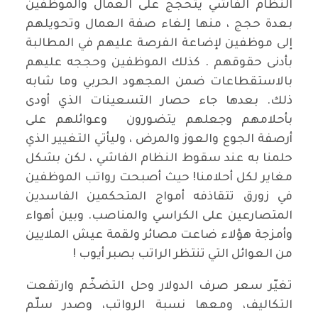
النظام الفاشي يتحجج على العمال والموظفين
بعدة حجج ، منها إلغاء صفة العمال وتحويلهم
إلى موظفين لإضاعة الفرصة عليهم في المطالبة
بأدنى حقوقهم . كذلك الموظفين وحججه عليهم
بالاستقطاعات ضمن المجهود الحربي وما شابه
ذلك. بعدها جاء حصار التسعينات الذي أودى
بأحلامهم وجعلهم يتضورون وعوائلهم على
أرصفة الجوع والعوز والمرض ، وليأتي التغيير الذي
حلمنا به عند سقوط النظام الفاشي ، لكن بشكل
مغاير لكل أحلامنا! حيث أصبحت رواتب الموظفين
في زورق تتقاذفه أمواج المتحكمين الفاسدين
المتصارعين على الكراسي والمناصب. وبين أهواء
وأمزجة هؤلاء ضاعت مصائر ولقمة عيش الملايين
من العوائل التي تنتظر الراتب بصبر أيوب !
تغيّر سعر صرف الدولار وحل التضخّم وارتفعت
التكاليف، ومعها نسبة الرواتب، وصدر سلّم