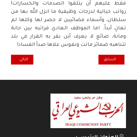
فقط عليهم أن يتلقوا الصدمات والخسارات!
رواتب خيالية لدرجات وظيفية ما انزل الله بها من
سلطان، وأسماء فضائيين لا حصر لها وكلها لم
تعانِ أبداً. اما الموظف العادي فراتبه بين حانة
ومانة، ضائع لا يعرف أين يقر به القرار في بلد
تتناهبه ضمائر ماتت ونفوس علاها صدأ الفساد!
المقال السابق: اضاءة... حصر السلاح مطلب لا يتجزأ
المقال التالي: وتس
السابق
التالي