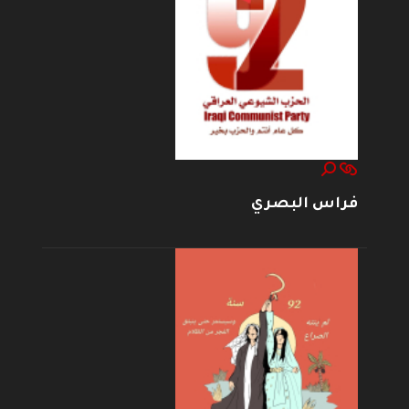
فراس البصري