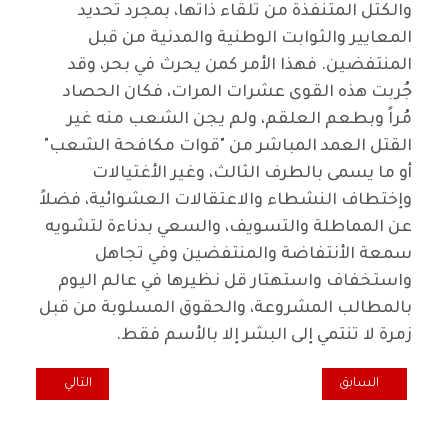
والكتل المتنفذة من تلقاء ذاتها، بمجرد تحديد
المعايير والثوابت الوطنية والمدنية من قبل
المنتفضين. فهذا الأمر كمن يحرث في بحر، وقد
جُربت هذه القوى عشرات المرات، فكان الحصاد
مُراً وبطعم العلقم، ولم يجن الشعب منه غير
القتل العمد المباشر من "قوات مكافحة الشعب"
أو ما يسمى بالطرف الثالث، وغير الأغتيالات
وإختطاف النشطاء والاعتقالات العشوائية، فضلاً
عن المماطلة والتسويف، والسعي بدناءة لتشويه
سمعة الأنتفاضة والمنتفضين وفي تجاهل
واستخفاف واستهتار قل نظيرها في عالم اليوم
بالمطالب المشروعة، والحقوق المسلوبة من قبل
زمرة لا تنتمي إلى البشر إلا بالأسم فقط
.
المقال السابق: لا تحمّلوا الفقراء أعباء ازماتكم!
المقال التالي: لي
السابق
التالي