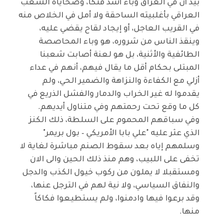
بيد أن في العراق وباءً أشد فتكاً، وضحاياه الشعب
العراقي بأغلبيته الساحقة ولا أمل في الخلاص منه
في القريب العاجل، أو إيجاد لقاح يقضي عليه،
وينقذ الناس من شروره، هو وباء المحاصصة
الطائفية والأثنية، بل هو لعنة أصابت شعبنا
المبتلى بحكام أقل ما يقال فيهم، أنهم في عداء
أزلي مع الكفاءة والنزاهة والضمير الحي، ولم
يقدموا له غير الخراب والدمار والفشل الذريع في
كل ما وقع تحت رحمتهم وفي متناول أيديهم
.
وفي سباقهم المحموم على السلطة، ذلك الكنز
الذي عثر عليه "علي بابا الأمريكي – بول بريمر"
وسلمهم إياه بعد سقوط الصنم مباشرة لغاية لا
تخفى على اللبيب، وهم منذ ذلك الحين والى الان
ومستقبلا لا يملون من ركوب خيول الكذب والدجل
والنفاق السياسي، ولا نية لهم في الترجل عنها،
وقد برعوا فيها وادمنوا، ولم يستطيعوا فكاكاً
منها
.