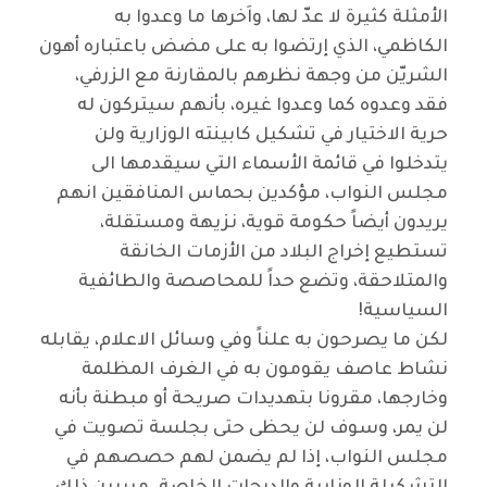
الأمثلة كثيرة لا عدّ لها، واَخرها ما وعدوا به
الكاظمي، الذي إرتضوا به على مضض باعتباره أهون
الشريّن من وجهة نظرهم بالمقارنة مع الزرفي،
فقد وعدوه كما وعدوا غيره، بأنهم سيتركون له
حرية الاختيار في تشكيل كابينته الوزارية ولن
يتدخلوا في قائمة الأسماء التي سيقدمها الى
مجلس النواب، مؤكدين بحماس المنافقين انهم
يريدون أيضاً حكومة قوية، نزيهة ومستقلة،
تستطيع إخراج البلاد من الأزمات الخانقة
والمتلاحقة، وتضع حداً للمحاصصة والطائفية
السياسية
!
لكن ما يصرحون به علناً وفي وسائل الاعلام، يقابله
نشاط عاصف يقومون به في الغرف المظلمة
وخارجها، مقرونا بتهديدات صريحة أو مبطنة بأنه
لن يمر، وسوف لن يحظى حتى بجلسة تصويت في
مجلس النواب، إذا لم يضمن لهم حصصهم في