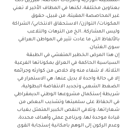
التشكيلة الوزارية والدرجات الخاصة. مبررين ذلك
بعناوين مختلفة، لكنها في المطاف الأخير لا تعني
غير المحاصصة المقيتة، من قبيل، حقوق
المكونات/ التوازن/ الاستحقاق الانتخابي/ الشراكة
وليس المشاركة..الخ من الترهات والتلاعب
بالألفاظ التي ما عادت تثير في المواطن العراقي
سوى الغثيان
.
إن هذا المرض الخطير المتفشي في الطبقة
السياسية الحاكمة في العراق بمكوناتها الفرعية
الثلاثة، لا شفاء منه ولا خلاص من كوارثه وجرائمه
إلا في حالة واحدة لا بديل عنها، هي الاستمرار في
الضغط الشعبي وتجديد الانتفاضة البطولية،
شريطة إستكمال مشروعها الوطني الديمقراطي
في الحفاظ على سلميتها وتشذيب البعض من
شعاراتها، وتلافي النقص الكبير المتمثل بغياب
قيادة موحدة لها، وبرنامج عملي وأهداف محددة،
وعدم الركون إلى الوهم بامكانية إستجابة القوى