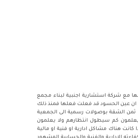
اقها مع شركة استشارية اجنبية لبناء مجمع
ريخ 22 تشرين الثاني 2010 ولكن وآه من ولكن فيبدو ان عين الحسود قد فعلت فعلها فمنذ ذلك
من ثمن الشقة بوصولات رسمية الى الجمعية
 وهم في انتظار اكمال المشروع ولا يعلمون كم سيطول انتظارهم ولا يعلمون
 كانت هناك مشاكل ادارية او فنية او مالية
كفاءته الادارية والفنية والحسابية المشهود