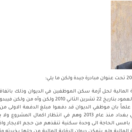
ابة المالية لحل أزمة سكن الموظفين في الديوان وذلك باتف
سكني لموظفي الديوان. هذا ما كتب في هذا العمود بتا
لماً بان موظفي الديوان قد دفعوا مبلغ الدفعة الاولى 
الاسكانية لمنتسبي ديون الرقابة المالية في بغداد منذ عام 2013
هم بامس الحاجة الى وحدة سكنية تنقذهم من حجم الايجار واذا
المالية ولم يتمكن ديوان الرقابة المالية من حلها بخبرته و