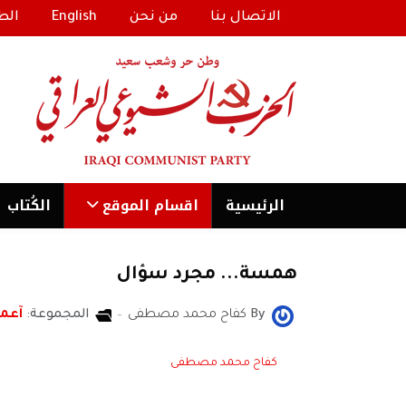
الاتصال بنا
من نحن
English
الط
الرئیسية
اقسام الموقع
الكُتاب
همسة... مجرد سؤال
By
كفاح محمد مصطفى
المجموعة:
آعم
كفاح محمد مصطفى