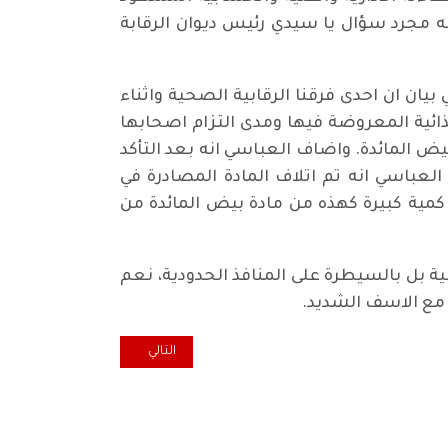
 مجرد سؤال يا سيدي رئيس ديوان الرقابة
ان ان احدى فرقنا الرقابية الصحية واثناء
ذائية المعروضة فيها ومدى التزام اصحابها
 تمكنت من ضبط كمية كبيرة تقدر باكثر من 25 طناً من مادة بيض المائدة. واضاف العباسي انه بعد التأكد
ع العباسي انه تم اتلاف المادة المصادرة في
مية كبيرة كهذه من مادة بيض المائدة من
 بل بالسيطرة على المنافذ الحدودية، نعم
 مع الاسف الشديد.
المقال التالي: اكول... طفي وشغل ا
التالي