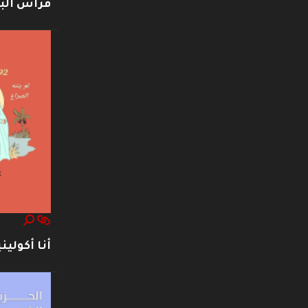
فراس ال
أنا أكوليني