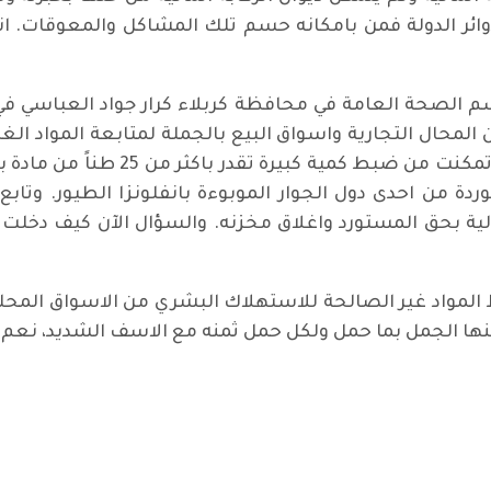
ئر الدولة فمن بامكانه حسم تلك المشاكل والمعوقات. انه
 الصحة العامة في محافظة كربلاء كرار جواد العباسي في بي
لمحال التجارية واسواق البيع بالجملة لمتابعة المواد الغ
بالشروط الصحية الواجب توفرها فيها
موردة من احدى دول الجوار الموبوءة بانفلونزا الطيور. وتاب
 بحق المستورد واغلاق مخزنه. والسؤال الآن كيف دخلت ك
المواد غير الصالحة للاستهلاك البشري من الاسواق المحلية
منها الجمل بما حمل ولكل حمل ثمنه مع الاسف الشديد، نعم
 تفاقمها؟