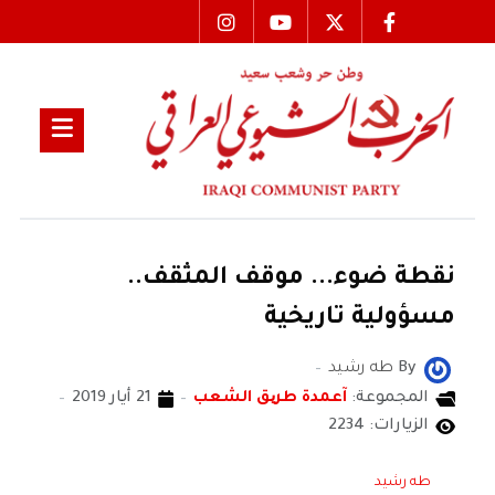
نقطة ضوء... موقف المثقف..
مسؤولية تاريخية
By
طه رشيد
المجموعة:
آعمدة طریق الشعب
21 أيار 2019
الزيارات: 2234
طه رشيد