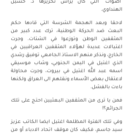
"أصوات" التي كان يرأس تحريرها د. حسين
الهنداوي.
لاحقا وبعد الهجمة الشرسة التي قادها حكم
البعث ضد الحركة الوطنية، ترك عدد كبير من
المثقفين الوطن وتوزعوا في الشتات. وجرت
اغتيالات عديدة لهؤلاء المثقفين العراقيين في
الخارج، ونذكر منهم الاستاذ الجامعي توفيق رشدي
الذي اغتيل في اليمن الجنوبي، وشاب موسيقي
اسمه عبد الله اغتيل في بيروت، وجرت محاولة
لاعتقال بعض الأسماء ونقلهم الى العراق ولكنها
باءت بالفشل.
فمن يا ترى من المثقفين البعثيين احتج على تلك
الجرائم؟!
وفي تلك الفترة المظلمة اغتيل ايضا الكاتب عزيز
سيد جاسم، فكيف كان موقف اتحاد الادباء أو من