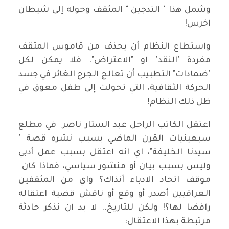
وشمل هذا " التدجين " المثقف وحوله إلى شيطان
اخرس!
واستطاع النظام أن يحذف من قاموس المثقف
مفردة "النقد" او "الاعتراض". فلا يمكن لكل
"ضمادات" التطبيب أن تعالج الجرح الغائر في جسد
الحركة الثقافية، التي تحولت إلى طفل معوق في
ظل ذلك النظام!
اعتقل الكاتب الراحل عبد الستار ناصر في مطلع
سبعينيات القرن الماضي بسبب نشره قصة "
سيدنا الخليفة"، اي انه اعتقل بسبب عمل أدبي
وليس بسبب بيان أو منشور سياسي، فماذا كان
موقف اتحاد الادباء آنذاك؟ واي من المثقفين
العراقيين أصدر أو وقع أو ناقش قضية اعتقاله
رافضا لها؟! ولكن للتاريخ.. لا بد ان نذكر حادثة
مرتبطة بهذا الاعتقال: