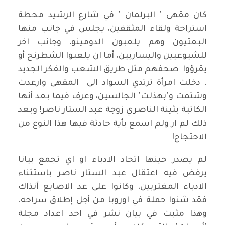
كان مقهى " البرلمان " في شارع الرشيد محطة
استراحة ولقاء المثقفين، يجلس في جانب منها
البعثيون وهم يلعبون الدومينو، وجانب اخر
للشيوعيين واليساريين، أما ان يلعبوا الشطرنج أو
يقرؤوا صحفهم مثل طريق الشعب والفكر الجديد
. دخلت امرأة ترتدي السواد الى المقهى وارعدت
وشتمت و"بهذلت" الجالسين، وعرف فيما بعد أنها
الكاتبة بثينة الناصري زوجة عبد الستار ناصر! وبعد
ذلك لم ار ولم اسمع بأية حادثة فيها هذا النوع من
الاحتجاج!
لم يصدر حينها اتحاد الادباء او اي تجمع بيانا
يرفض فيه اعتقال عبد الستار ناصر باستثناء
الادباء المغتربين، وكانوا على عد الاصابع آنذاك
فقد شنوا حملة في اوروبا من أجل إطلاق سراحه.
وهذا مثبت في بيان نشر في احد اعداد مجلة