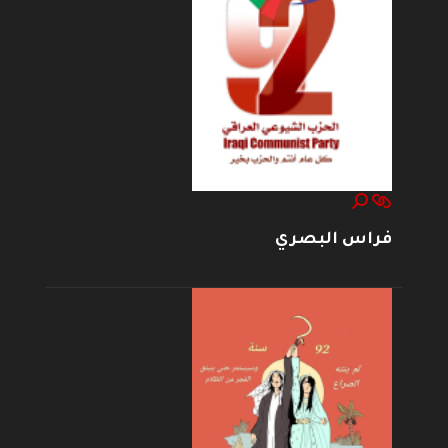
فراس البصري