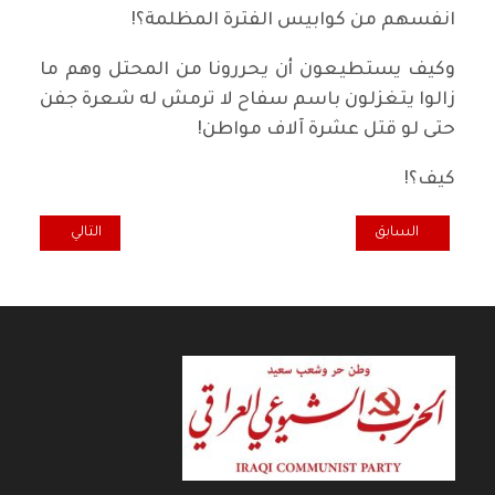
انفسهم من كوابيس الفترة المظلمة؟!
وكيف يستطيعون أن يحررونا من المحتل وهم ما
زالوا يتغزلون باسم سفاح لا ترمش له شعرة جفن
حتى لو قتل عشرة آلاف مواطن!
كيف؟!
المقال السابق: همسة... مَنْ يقرأ مَنْ يسمع مَنْ يتأمل؟
المقال التالي: وقف
السابق
التالي