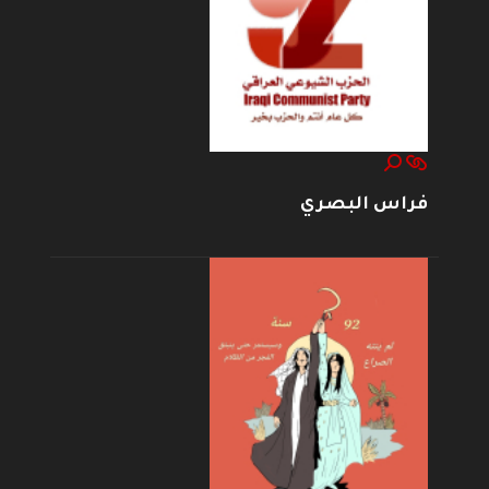
فراس البصري