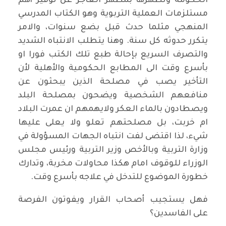
الحكومة وتظهرها بمظهر العاجز عن توفير أهم
مستلزمات العملية التربوية وهو الكتاب المدرسي
المنهجي مثلما حدث قبل بضع سنوات، والامر
يتكرر حدوثه كل سنة. وهنا يتطلب الانتباه الشديد
والتصرف السريع بإحالة طبع تلك الكتب فورا او
بأسرع وقت الى المطابع الحكومية والأهلية لأن
التأخير يصب في مصلحة الذين يبحثون عن
منافعهم الشخصية ويضحون بمصلحة البلد
ويصطادون بالماء العكر ولايهمهم ان عمرت البلاد
ام خربت، بل مصلحتهم تعلو ولا يعلى عليها
شيء، لذا اقتضى لفت انتباه الجهات المسؤولة في
وزارة التربية وبالأخص وزير التربية ورئيس مجلس
الوزراء للوقوف امام هكذا محاولات مخربة، وتدارك
خطورة الموضوع للتدخل في علاجه بأسرع وقت.
فهل يستجيب أصحاب القرار ويفوتون الفرصة
على الفاسدين؟