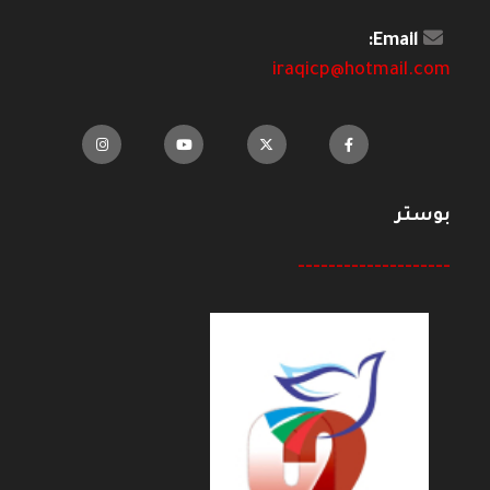
Email:
iraqicp@hotmail.com
بوستر
--------------------