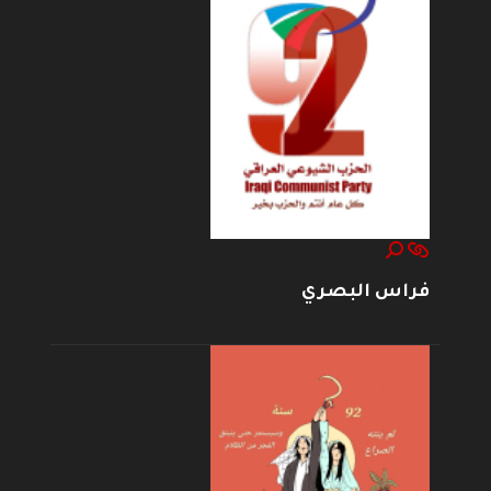
فراس البصري