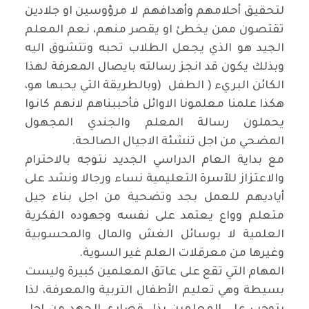
لتحقيق أحلامهم وأهدافهم لا مرؤوسين او جلادين
تقتصون ممن يخطئ او يقصر منهم، نعم المعلم
الجيد هو الذي يجعل الطلاب تحبه وتتشوق اليه
وبذلك يكون قد انجز رسالته بايصال المعرفة لهذا
الكائن البريء ( الطفل
)
وبالطريقة التي يحبها هو،
هكذا علمنا معلمونا الاوائل فأحببناهم لانهم كانوا
يحملون رسالة المعلم والجندي المجهول
المضحي من اجل تنشئة الاجيال الصالحة
.
مع بداية العام الدراسي الجديد نتوجه بالاحترام
والاعتزاز للآسرة التعليمية نساء ورجالا ونشد على
أياديهم للعمل بجد وتضحية من اجل بناء جيل
متعلم وواع يعتمد على نفسه وجهوده الفكرية
العلمية لا بوسائل الغش والمال والمحسوبية
وغيرها من معرقلات العلم غير السوية
.
المهام التي تقع على عاتق المعلمين كبيرة وليست
بسيطة وهي تعليم الأطفال التربية والمعرفة، لذا