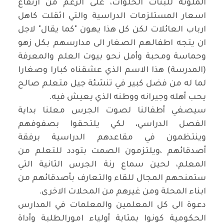
الملونة للبنات الحلوات، على الرغم من ارتفاع
اسعار المستلزمات الدراسية والتي اثقلت كاهل
ارباب العائلات لكن كل هذا يهون "كما يقال" لاجل
ان يتجه اطفالهم الصغار الى مدارسهم بكل زهو
وحماسة ومحبة وأمل نحو بيوت العلم والمعرفة
(المدرسة) هذا الاسم الذي عشقناه كبارا وصغارا
لما له من فضل كبير في تنشئة جيل متعلم صالح
يحب أهله وجيرانه ووطنه الذي يعيش فيه
.
سيصغي أطفالنا لصوت الجرس معلنا بداية
الفصل الدراسي، لكي يلتحقوا بصفوفهم
وينتظمون في مقاعدهم الدراسية برفقة
أصدقائهم ،ويلتزمون الصمت بتودد للتعلم من
المعلم، لحين سماع رنة الجرس الثانية التي
ستمنحهم المجال للقاء والتعارف بأصدقائهم من
ابناء المحلة ومن غيرهم من المحلات الاخرى
.
دعوة الى كل المعلمين والمعلمات في المدارس
الحكومية كونوا بمثابة أولياء امورالطلبة وأداة