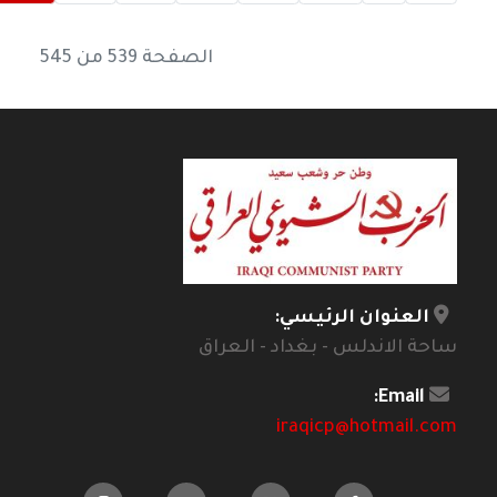
الصفحة 539 من 545
العنوان الرئيسي:
ساحة الاندلس - بغداد - العراق
Email:
iraqicp@hotmail.com