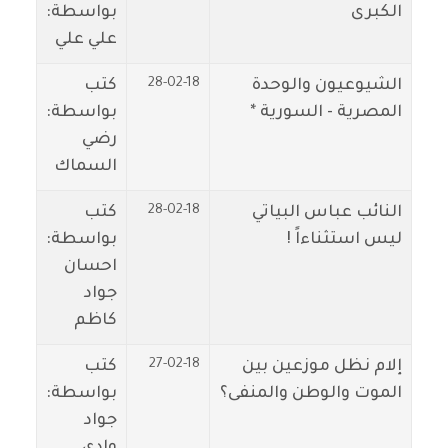
الكبرى
بواسطة:
علي علي
28-02-18
الشيوعيون والوحدة
كتب
المصرية - السورية *
بواسطة:
رضي
السماك
28-02-18
النائب عباس البياتي
كتب
ليس استثناءاً !
بواسطة:
احسان
جواد
كاظم
27-02-18
إلام نظل موزعين بين
كتب
الموت والوطن والمنفى؟
بواسطة:
جواد
وادي