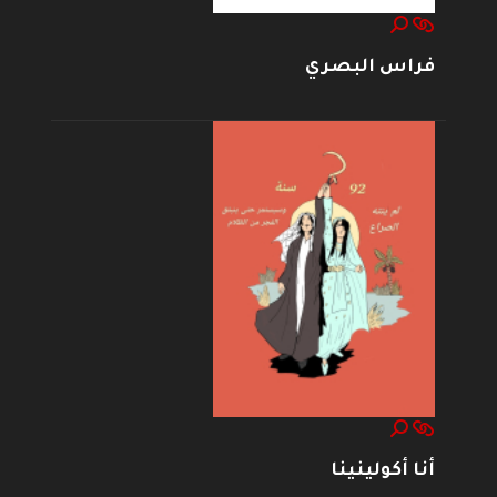
فراس البصري
أنا أكولينينا