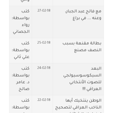
27-02-18
مع فالح عبد الجبار،
كتب
وعنه ... في براغ
بواسطة:
رواء
الجصاني
25-02-18
بطالة مقنعة بسبب
كتب
النصف مصنع
بواسطة:
علي ثاني
24-02-18
البعد
كتب
السيكوسوسيولجي
بواسطة:
للصوت الأنتخابي
د. عامر
العراقي !!!
صالح
22-02-18
الوطن ينتخيك أيها
كتب
الناخب العراقي لتصحيح
بواسطة: