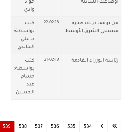
اوضاعك الشائنة
جواد
وادي
22-02-18
من يوقف نزيف هجرة
كتب
مسيحي الشرق الأوسط
بواسطة:
د. علي
الخالدي
21-02-18
رئاسة الوزراء القادمة
كتب
بواسطة:
حسام
عبد
الحسين
539
538
537
536
535
534