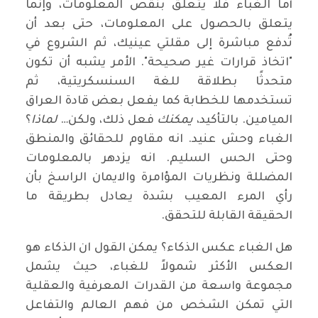
أما الغباء فلا يتعلق بنقص المعلومات، وإنما
يتعلق بالحصول على المعلومات، حتى بعد أن
تُدفع مباشرة إلى مقلتي عينيك، ثم الشروع في
"اتخاذ قرارات غير صحيحة". الأمر يشبه أن تكون
متحدثًا بطلاقة للغة السنسكريتية، ثم
تستخدمها للخطابة كما يفعل بعض قادة العراق
الميامين. بالتأكيد،
يمكنك
فعل ذلك، ولكن…
لماذا
؟
الغباء وحش عنيد. انه مقاوم للحقائق والمنطق
وحتى الحس السليم. انه يزدهر بالمعلومات
المضللة ونظريات المؤامرة والايمان الراسخ بأن
رأي المرء المعيب بشدة يعادل بطريقة ما
الحقيقة القابلة للتحقق.
هل الغباء عكس الذكاء؟ يمكن القول ان الذكاء هو
العكس الأكثر شمولاً للغباء، حيث يشمل
مجموعة واسعة من القدرات المعرفية والعقلية
التي تمكن الشخص من فهم العالم والتفاعل