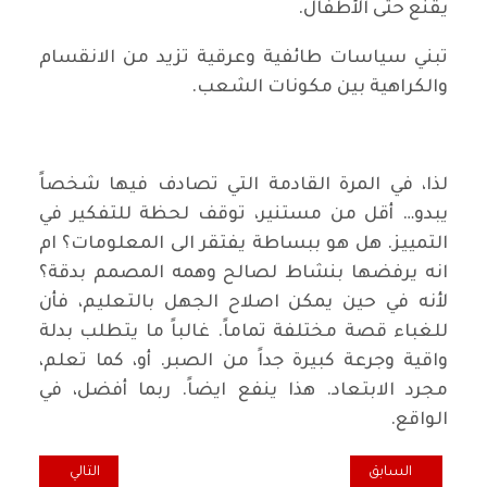
يقنع حتى الأطفال.
تبني سياسات طائفية وعرقية تزيد من الانقسام
والكراهية بين مكونات الشعب.
لذا، في المرة القادمة التي تصادف فيها شخصاً
يبدو… أقل من مستنير، توقف لحظة للتفكير في
التمييز. هل هو ببساطة يفتقر الى المعلومات؟ ام
انه يرفضها بنشاط لصالح وهمه المصمم بدقة؟
لأنه في حين يمكن اصلاح الجهل بالتعليم، فأن
للغباء قصة مختلفة تماماً. غالباً ما يتطلب بدلة
واقية وجرعة كبيرة جداً من الصبر. أو، كما تعلم،
مجرد الابتعاد. هذا ينفع ايضاً. ربما أفضل، في
الواقع.
المقال السابق: غد الديمقراطية النزيهة سيوحد البلاد ويصونه من التقسي
المقال التالي: بني
السابق
التالي