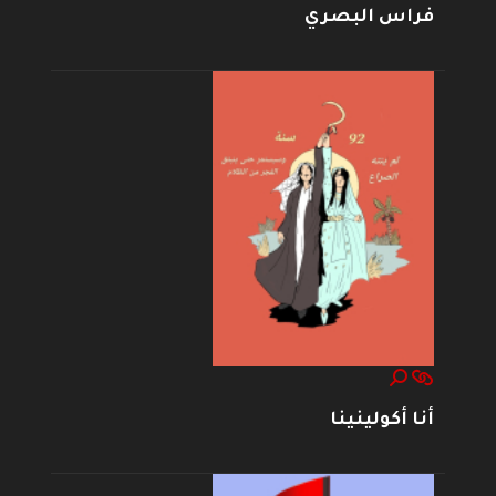
فراس البصري
أنا أكولينينا