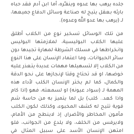
جلده يرهب بها عدوه وينفـّره، أما ابن آدم فقد حباه
بارئه بعقل يتيح له صناعة وسائل الدفاع جميعها،
لـ (يرهب بها عدو الله وعدوه).
من تلك الوسائل تسخير نوع من الكلاب أطلق
عليها الكلاب البوليسية، لملازمتها البوليس
وانخراطها في مسلك الشرطة لمهارة تجيدها دون
سائر الحيوانات، وما اعتماد الإنسان على هذا النوع
من الكلاب إلا لتسهيلها مهمات عديدة يتعذر عليه
خوضها، او قد تحتاج وقتا لإنجازها على نحو الدقة
والكمال، كما لم يختر الإنسان الكلب لأداء هذه
المهمة لـ (سواد عيونه) او لسمعته، فهو (اذا كام
واذا كعد.. كلب) بل لما يتميز به من حاسة شم
قوية تتيح له كشف المخبوء، وكذلك لكون الكلب
مأمون المخاطر والأضرار، إذ لاينطح من الأمام،
ولايرفس من الخلف، ولا يلدغ من الجوانب، فلو
امتهن الإنسان الأسد على سبيل المثال في