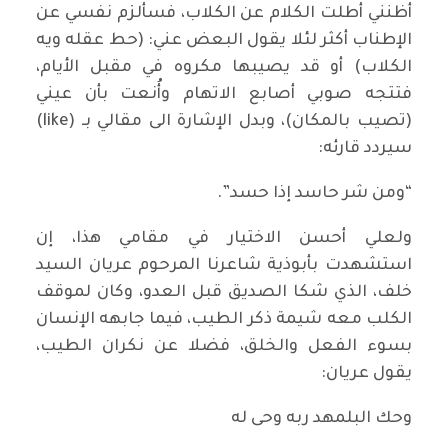
أظنني أطلت الكلام عن الكلاب، فسألزم نفسي عن
الإطناب أكثر لئلا يقول البعض عني: (حط عقله ويه
الكلاب) أو قد يصيبها مكروه في مقبل الأيام،
فتتجه صوبي أصابع الاتهام وأُنعت بأن عيني
(تصيب بالمكان)، وبدل الإشارة الى مقالي بـ (like)
سيردد قارئه:
“ومن شر حاسد إذا حسد”.
ولعلي أحسن الاختيار في مقامي هذا، إن
استشهدت بأبوذية شاعرنا المرحوم عريان السيد
خلف، الذي شكا الصديق قبل العدو، وكان لموقف
الكلب معه شيمة ذكر الطيب، فيما جابهه الإنسان
بسوء الفعل والخلق، فضلا عن نكران الطيب،
يقول عريان:
وحك البلمهد ربه وحى له