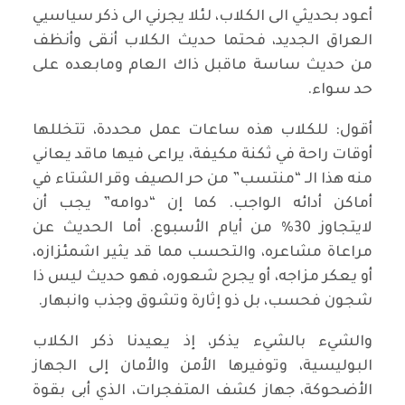
أعود بحديثي الى الكلاب، لئلا يجرني الى ذكر سياسيي
العراق الجديد، فحتما حديث الكلاب أنقى وأنظف
من حديث ساسة ماقبل ذاك العام ومابعده على
حد سواء.
أقول: للكلاب هذه ساعات عمل محددة، تتخللها
أوقات راحة في ثكنة مكيفة، يراعى فيها ماقد يعاني
منه هذا الـ “منتسب” من حر الصيف وقر الشتاء في
أماكن أدائه الواجب. كما إن “دوامه” يجب أن
لايتجاوز 30% من أيام الأسبوع. أما الحديث عن
مراعاة مشاعره، والتحسب مما قد يثير اشمئزازه،
أو يعكر مزاجه، أو يجرح شعوره، فهو حديث ليس ذا
شجون فحسب، بل ذو إثارة وتشوق وجذب وانبهار.
والشيء بالشيء يذكر، إذ يعيدنا ذكر الكلاب
البوليسية، وتوفيرها الأمن والأمان إلى الجهاز
الأضحوكة، جهاز كشف المتفجرات، الذي أبى بقوة