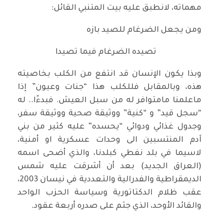
مهماته، لانطبق عليه بيت المتنبي القائل:
ومن يجعل الضرغام للصيد بازه
تصيده الضرغام فيما تصيدا
وبذا يكون الإنسان قد انتفع من الكلب بخاصيته
هذه، وبالمقابل فللكلب هذا “جنات وعيون” إذا
ماعلمنا مامتوافر له من سبل العيش. فبدءًا.. له
“سجل قيد” و “كنية” ووثيقة صحية ووثيقة سفر،
وجدول غذائي ودوائي “يحسده” عليه كثير من بني
آدم المنتسبين الى وحدات عسكرية او أمنية،
لاسيما في بلد نفطي كبلدنا، والذي أضحى اسمه
(العراق الجديد) بعد أن أشرقت عليه شمس
الديمقراطية والفدرالية والتعددية في نيسان 2003،
عقب ظلام الدكتاتورية وسياسة الحزب الواحد
والقائد الأوحد، الذي جثم على صدره أربعة عقود.