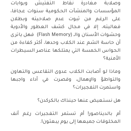
وصلابة مغادرة نقاط التفتيش وبوابات
المؤسسات والمنشآت الحكومية سنوات عجافا،
على الرغم من ثبوت عدم صلاحيته وبطلان
فعاليته، إلا في مجال كشف العطور والأدوية
وحشوات الأسنان والـ (Flash Memory) فهل ياترى
أن حاسة الشم عند الكلاب وحدها، أكثر كفاءة من
الحواس الخمسة التي يمتلكها عناصر السيطرات
الأمنية؟
وماذا لو أصابت الكلاب عدوى التقاعس والتهاون
والتواطؤ والإهمال، وقصرت في أداء واجبها
واستمرت التفجيرات؟
هل نستعيض عنها حينذاك بالكركدن؟
أم بالديناصور! أم تستمر التفجيرات رغم أنف
المخلوقات جميعها إلى يوم يبعثون!.