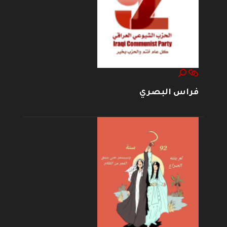
فراس البصري