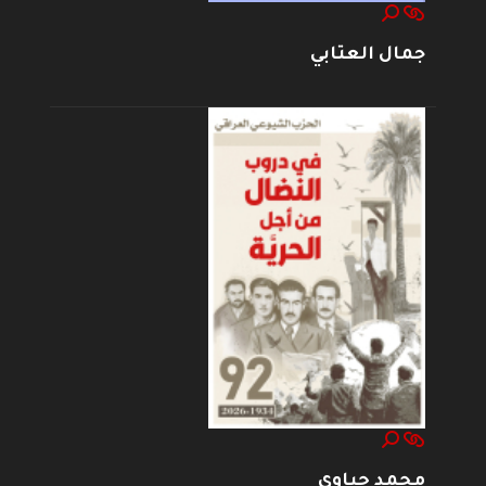
جمال العتابي
محمد حياوي