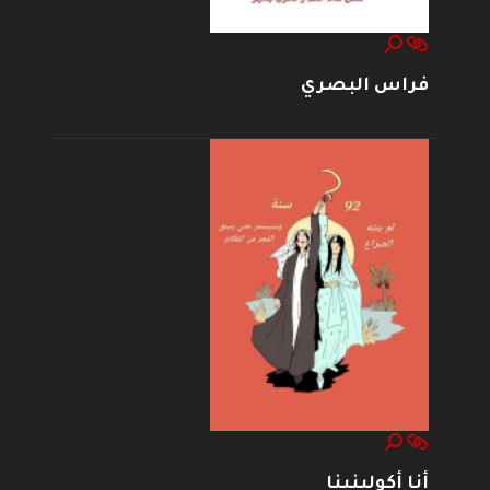
فراس البصري
أنا أكولينينا