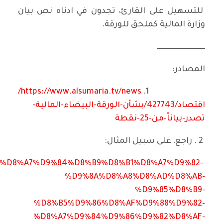
للتسهيل على القارئ، تجدون في ادناه نص بيان
وزارة المالية كملحق للورقة.
ــــــــــــــــــــــــــــــــ
المصادر:
https://www.alsumaria.tv/news/
1.
اقتصاد/427743/بشأن-الورقة-البيضاء-المالية-
تصدر-بياناً-من-25-نقطة
2 . راجع، على سبيل المثال:
AF/%D8%A7%D9%84%D8%B9%D8%B1%D8%A7%D9%82-
%D9%8A%D8%A8%D8%AD%D8%AB-
%D9%85%D8%B9-
%D8%B5%D9%86%D8%AF%D9%88%D9%82-
%D8%A7%D9%84%D9%86%D9%82%D8%AF-