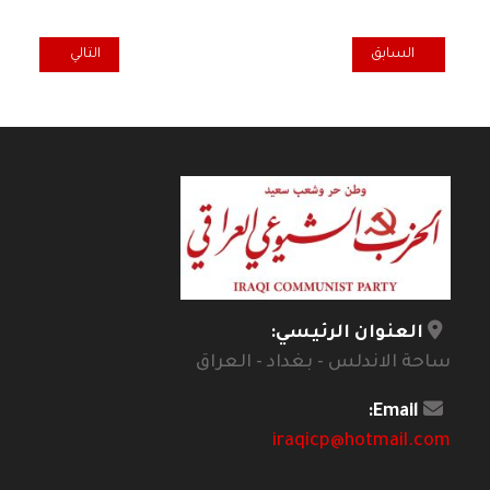
المقال السابق: الأنظمة السياسية في الدول المتعثِّرَة تَتَّسم بوقوعها تح
المقال التالي: عن
السابق
التالي
العنوان الرئيسي:
ساحة الاندلس - بغداد - العراق
Email:
iraqicp@hotmail.com