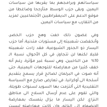
سياساتهم وبرامجهم بما يقربها من سياسات
اليمين. وبقى حزب الوسط متأرجحا وضاغطا من
موقع الدعم على الديمقراطيين الأجتماعيين لمزيد
من التقارب مع سياسات اليمين.
وفي غضون ذلك خفت وهج حزب الخضر،
وأنخفضت شعبيته إلى مستويات متدنية، أما حزب
اليسار ذو الجذور الشيوعية، فقد زادت شعبيته
قليلا لكنها لن تتجاوز، في كل الأحوال، نسبة الـ
10% من الناخبين، وهي نسبة غير مؤثرة، رغم أنه
خفف كثيرا من معارضته للتوجهات اليمينية، حتى
أنه صوت في البرلمان لصالح قرار يسمح بتقديم
أسلحة الى أوكرانيا، في تعارض صارخ مع السياسة
التقليدية التي ألتزمت بها السويد لسنوات طويلة،
والتي تقوم على عدم أرسال السلاح الى مناطق
النزاع. لكن اليسار ما يزال يتمسك بمعارضة
الإنضمام الى الناتو، وإن كانت معارضته ليست