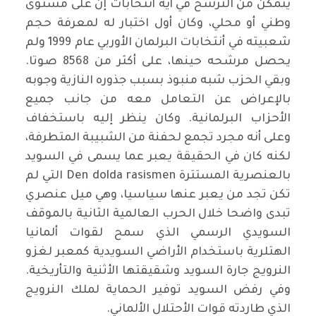
يتمكن من الترشح في أية أنتخابات إن على مستوى
وطني أو محلي، وكان أول اختبار له لمعرفة حجم
شعبيته في أنتخابات البرلمان الأوربي عام 1999 ولم
يحصل مرشحه حينها، على أكثر من 8568 صوتا.
وبقي الحزب شبه منبوذ بسبب جذوره النازية وجوبه
بالإعراض عن التعامل معه من جانب جميع
الأحزاب البرلمانية. وكان ينظر إليه باستخفاف
وعلى أنه مجرد تجمع لحفنة من الشبيبة المتطرفة،
لكنه كان في الحقيقة يعبر عما يسمى في السويد
بالعنصرية المستترة Den dolda rasismen التي لم
تكن تجد من يعبر عنها سياسيا، وهي ميل عنصري
تبدى واضحا خلال الحرب العالمية الثانية بالموقف
السويدي الرسمي الذي سمح لقوات ألمانيا
الهتلرية باستخدام الأراضي السويدية كمعبر لغزو
النرويج جارة السويد وشقيقتها الأثنية والتأريخية.
وفي رفض السويد توفير الحماية لملك النرويج
الذي طاردته قوات الأحتلال الألماني.