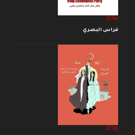
فراس البصري