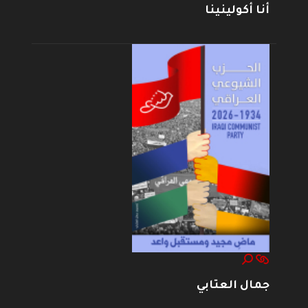
أنا أكولينينا
جمال العتابي