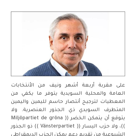
على مقربة أربعة أشهر ونيف من الأنتخابات
العامة والمحلية السويدية يتوفر ما يكفي من
المعطيات لترجيح أنتصار حاسم لليمين واليمين
المتطرف السويدي ذي الجذور العنصرية. ولا
يتوقع أن يتمكن الخضر (( Miljöpartiet de gröna
))، ولا حزب اليسار (( Vänsterpartiet )) ذو الجذور
الشيوعية من تقديم دعم يمكن الحزب الديمقراطي