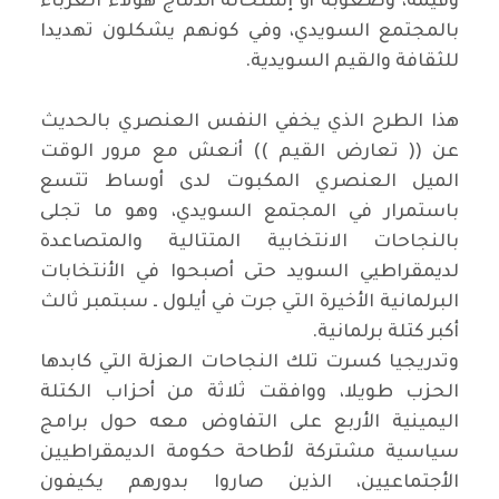
وقيمه، وصعوبة أو إستحالة أندماج هولاء الغرباء
بالمجتمع السويدي، وفي كونهم يشكلون تهديدا
للثقافة والقيم السويدية.
هذا الطرح الذي يخفي النفس العنصري بالحديث
عن (( تعارض القيم )) أنعش مع مرور الوقت
الميل العنصري المكبوت لدى أوساط تتسع
باستمرار في المجتمع السويدي، وهو ما تجلى
بالنجاحات الانتخابية المتتالية والمتصاعدة
لديمقراطيي السويد حتى أصبحوا في الأنتخابات
البرلمانية الأخيرة التي جرت في أيلول ـ سبتمبر ثالث
أكبر كتلة برلمانية.
وتدريجيا كسرت تلك النجاحات العزلة التي كابدها
الحزب طويلا، ووافقت ثلاثة من أحزاب الكتلة
اليمينية الأربع على التفاوض معه حول برامج
سياسية مشتركة لأطاحة حكومة الديمقراطيين
الأجتماعيين، الذين صاروا بدورهم يكيفون