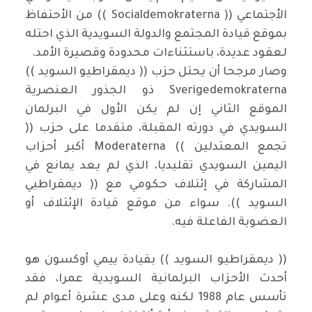
الأجتماعي (( Socialdemokraterna )) من الأحتفاظ
بموقع قيادة المجتمع والدولة السويدية الذي احتله
لعقود عديدة، باستثناءات محدودة وقصيرة الأمد.
وصار مرجحا أن يحتل حزب (( ديمقراطيو السويد ))
Sverigedemokraterna ذو الجذور العنصرية
الموقع الثاني إن لم يكن الأول في البرلمان
السويدي في دورته المقبلة، متقدما على حزب ((
تجمع المعتدلين )) Moderaterna أكبر أحزاب
اليمين السويدي تقليديا، الذي لم يعد يمانع في
المشاركة في إئتلاف حكومي مع (( ديمقراطيي
السويد )). سواء من موقع قيادة الإئتلاف أو
العضوية الفاعلة فيه.
(( ديمقراطيو السويد )) بقيادة ييمي أوكسون هو
أحدث الأحزاب البرلمانية السويدية عمرا، فقد
تأسس عام 1988 لكنه وعلى مدى عشرة أعوام لم