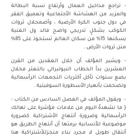
- تراجع مداخيل العمال وأرتفاع نسبة البطالة
والمزيد من الهشاشة الأجتماعية وتعميق الفقر
في دول جنوب الكرة الأرضية ، وأضمحلال ثروات
الكوكب بشكلٍ تدريجي واضح فالد ول الغنية
يسكنها 15% من سكان العالم تستحوذ على 85%
منن ثروات الأرض .
- ويشير المؤلف أن خلال العقدين من القرن
العشرين بدأ الخطاب النيولبرالي بالتعثر فخلال
بضع سنوات تأكل أكثريات التجمعات الرأسمالية
وتضخمت بأنهيار الأسطورة السوفيتية .
- ويقول المؤلف في الفصل السادس من الكتاب :
{ ما نشهدهُ اليوم من علامات مؤشرة على تهالك
الرأسمالية وضرورة أنتهاج الأشتراكية كضرورة
موضوعية للأنسانية برمتها أن أنتهاج الطريق هو
أنتقال طويل لا مجرد بناء منجزللأشتراكية هنا