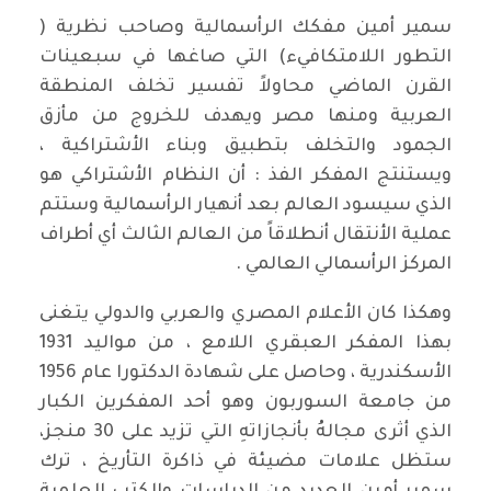
سمير أمين مفكك الرأسمالية وصاحب نظرية (
التطور اللامتكافيء) التي صاغها في سبعينات
القرن الماضي محاولاً تفسير تخلف المنطقة
العربية ومنها مصر ويهدف للخروج من مأزق
الجمود والتخلف بتطبيق وبناء الأشتراكية ،
ويستنتج المفكر الفذ : أن النظام الأشتراكي هو
الذي سيسود العالم بعد أنهيار الرأسمالية وستتم
عملية الأنتقال أنطلاقاً من العالم الثالث أي أطراف
المركز الرأسمالي العالمي .
وهكذا كان الأعلام المصري والعربي والدولي يتغنى
بهذا المفكر العبقري اللامع ، من مواليد 1931
الأسكندرية ، وحاصل على شهادة الدكتورا عام 1956
من جامعة السوربون وهو أحد المفكرين الكبار
الذي أثرى مجالهُ بأنجازاتهِ التي تزيد على 30 منجز،
ستظل علامات مضيئة في ذاكرة التأريخ ، ترك