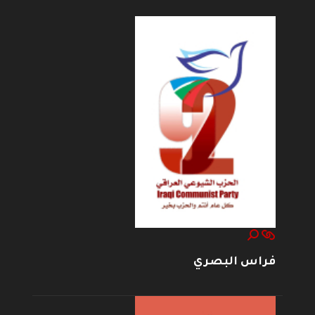
فراس البصري