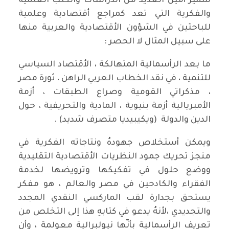
سمير أمين العديد من الدراسات والكتب العلمية
والفكرية التي تعد كمراجع أقتصادية وعلمية
للباحثين في الشؤون الأقتصادية والعربية منها
على سبيل المثال لا الحصر :
ما بعد الرأسمالية المتهالكة ، الأقتصاد السياسي
للتنمية ، في نقد الخطاب العربي الراهن ، ثورة مصر
، مذكراتي القومية وصراع الطبقات ، أزمة
الأمبريالية أزمة بنيوية ، المادية والتحريفية ، حول
الدين والدولة (ويكيبيديا متصرف شديد) .
ويمكن أستخلاص جهودهُ ونتاجاته الفكرية في
منجز تحريك جمود النظريات الأقتصادية التقليدية
ووضع حلول في تفكيكها وترويضها لخدمة
الفقراء والكادحين في مصر والعالم ، هو مفكر
يستحق بجدارة لقب الماركسي النقدي المجدد
والتجديدي ،لأنهُ يدعو في كتابهِ هذا إلى التخلص من
تعريف الرأسمالية بأنّها نيولبرالية معولمة ، وأن