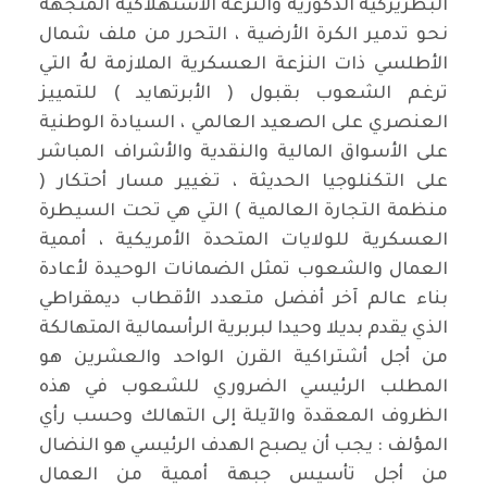
البطريركية الذكورية والنزعة الأستهلاكية المتجهة
نحو تدمير الكرة الأرضية ، التحرر من ملف شمال
الأطلسي ذات النزعة العسكرية الملازمة لهُ التي
ترغم الشعوب بقبول ( الأبرتهايد ) للتمييز
العنصري على الصعيد العالمي ، السيادة الوطنية
على الأسواق المالية والنقدية والأشراف المباشر
على التكنلوجيا الحديثة ، تغيير مسار أحتكار (
منظمة التجارة العالمية ) التي هي تحت السيطرة
العسكرية للولايات المتحدة الأمريكية ، أممية
العمال والشعوب تمثل الضمانات الوحيدة لأعادة
بناء عالم آخر أفضل متعدد الأقطاب ديمقراطي
الذي يقدم بديلا وحيدا لبربرية الرأسمالية المتهالكة
من أجل أشتراكية القرن الواحد والعشرين هو
المطلب الرئيسي الضروري للشعوب في هذه
الظروف المعقدة والآيلة إلى التهالك وحسب رأي
المؤلف : يجب أن يصبح الهدف الرئيسي هو النضال
من أجل تأسيس جبهة أممية من العمال