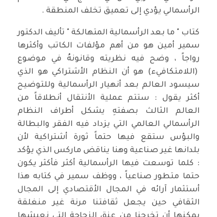
الرأسمالي يؤدي إلى تعميق تخلف المنطقة .
كتاب " ما بعد الرأسمالية المتهالكة " تأليف الدكتور
سمير أمين هو من أهم مؤلفات الكاتب وأكثرها
رواجاً ، وضح فيه نظريته وقانونهُ في موضوع
(اللامتكافيء) هو أن النظام الأشتراكي هو الذي
سيسود العالم بعد أنهيار الرأسمالية وللتوضيح
أكثر يقول : ستتم عملية الأنتقال أنطلاقاً من
العالم الثالث بصفتهِ يشكل أطراف النظام
الرأسمالي العالمي التي يزداد فيه الفقر والبطالة
والبؤس ستقع فيها حتماً ثورة أشتراكية لأن
بلدانها غير صناعية وهنا يناقض ماركس الذي يؤكد
: كلما توسعت فيها الرأسمالية أكثر فأكثر يكون
حتما متطور صناعياً ، ووظف سمير في كتابه هذا
أستثمار آرائه في المجال الأقتصادي إلى المجال
الثقافي حين يجعل ثقافتنا مرنة غير منغلقة
يمكنها أن تخرجنا من عنق الزجاجة التي نعيشها