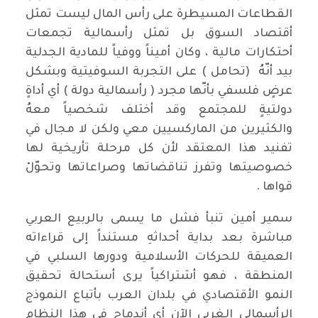
القطاعات المسيطرة على رأس المال ليست تمثل
أقتصاد السوق بل تمثل رأسمالية تجمعات
أحتكارات مالية ، وكان أميناً ووفياً للمادية الجدلية
بيد أنّهُ (تحامل ) على التجربة السوفيتية وبشكل
عرضٍ فلسفي بأنّها مجرد ( رأسمالية دولة ) أي أداةٍ
دولتيةٍ للمجتمع وقد أختلف شخصياً معهُ
والكثيرين من الماركسيين معي ولكن لا مجال في
تفنيد هذا المعتقد لأن كل مرحلة تأريخية لها
خصوصيتها وتفرز تناقضاتها وصراعاتها وتحوّلْ
قواها .
سمير أمين تنبأ فشل ما يسمى بالربيع العربي
مباشرة بعد بداية أحداثهِ مستنداً إلى قراءاته
العميقة للحركات الأسلامية ودورها السلبي في
المنطقة ، فهو أشتراكياً يرى أستحالة تحقيق
النمو الأقتصادي في بلدان العرب بأتباع النموذج
الرأسمالي الغربي الآن أي أندماج في هذا النظام