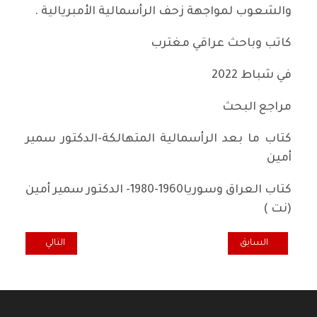
والشعوب لمواجهة زحف الرأسمالية الأمبريالية .
كاتب وباحث عراقي مغترب
في شباط 2022
مراجع البحث
كتاب ما بعد الرأسمالية المتهالكة-الدكتور سمير
أمين
كتاب العراق وسوريا1960-1980- الدكتور سمير أمين
(نت )
المقال السابق: فشل سياسي آخر للحزب الديمقراطي الكوردستاني ...!!
المقال التالي: ان
السابق
التالي