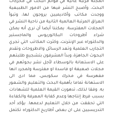
المجلة مرتبة عالية في قوائم البحث في محركات
البحث، وأصبح النشر فيها من الامور الطبيعية
ووجدت مكاتب وأكاديميين يروجون لها، وتبوأ
العراق المرتبة العالمية الثانية من ناحية النشر في
المجلات المفترسة. يمكننا أيضا أن نرى أنه يمكن
شراء أطروحات البكالوريوس والماجستير
والدكتوراه عبر الإنترنت، وكثرت المكاتب التي تجري
التجارب العلمية وتعد الرسائل والاطروحات وتقدم
البحوث الجاهزة، وبدأ المشرفون بتشجيع طلبتهم
على الاستعانة بالوسطاء لأجل نشر بحوثهم في
مجلات ضعيفة او فاسدة او مفترسة ولمجرد انها
مفهرسة في محرك سكوبس، مما ادى الى
الاستهانة تماما بأهمية البحث والتعليم والشعور
به. وفقا لذلك، تدهورت القيمة العلمية للشهادات
بسبب فرط إنتاجها وعدم كفاية المعرفة والكفاءة
التي تحققت من خلال التعليم لدعمها. يؤكد أحد
التدريسيين على ان بعض أطاريح الدكتوراه تكتمل