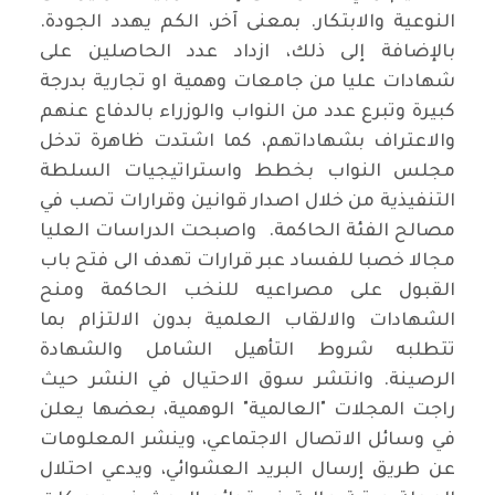
النوعية والابتكار. بمعنى آخر، الكم يهدد الجودة.
بالإضافة إلى ذلك، ازداد عدد الحاصلين على
شهادات عليا من جامعات وهمية او تجارية بدرجة
كبيرة وتبرع عدد من النواب والوزراء بالدفاع عنهم
والاعتراف بشهاداتهم، كما اشتدت ظاهرة تدخل
مجلس النواب بخطط واستراتيجيات السلطة
التنفيذية من خلال اصدار قوانين وقرارات تصب في
مصالح الفئة الحاكمة. واصبحت الدراسات العليا
مجالا خصبا للفساد عبر قرارات تهدف الى فتح باب
القبول على مصراعيه للنخب الحاكمة ومنح
الشهادات والالقاب العلمية بدون الالتزام بما
تتطلبه شروط التأهيل الشامل والشهادة
الرصينة. وانتشر سوق الاحتيال في النشر حيث
راجت المجلات "العالمية" الوهمية، بعضها يعلن
في وسائل الاتصال الاجتماعي، وينشر المعلومات
عن طريق إرسال البريد العشوائي، ويدعي احتلال