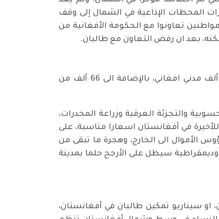
 تم احتلالها مؤخرًا في الشمال. ولم يعد
رات المحطات الإذاعية في الشمال إلى وقف
واطنين تعاونوا مع الحكومة الأفغانية من
مسكنه، بعد ان رفض التعاون مع طالبان.
بعد 20 عاما من الحرب الفاشلة تتحدث وسائل اعلام الحكومة الأفغانية عن الفي قتيل امريكي، و160 ألف مدني افغاني، بالإضافة الى 66 ألف من
سوبية والتجزئة العرقية وزراعة المخدرات،
لأخيرة في أفغانستان اسعارا مناسبة، على
لأموال وتهريب رؤوس الأموال الى الخارج، وهجرة ما تبقى من
وديمقراطية سيظل على الأرجح حلما بمدينة
 او سيناريو تمكين طالبان في أفغانستان،