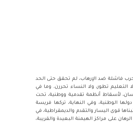
ديدا: قوات الناتو بقيادة الولايات المتحدة تغادر البلاد بعد 20 عاما من حرب فاشلة ضد الإرهاب، لم تحقق حتى الحد
ن أهدافها، فلا الديمقراطية تحققت، ولا حقوق الانسان أفضل مما كانت عليه في عام 2001، ولا التعليم تطور، ولا النساء تحررن. وما في
إنسان، لأسقاط أنظمة تقدمية ووطنية، تحت
ولها الوطنية، وفي النهاية، تركها فريسة
بناها قوى اليسار والتقدم والديمقراطية، في
رهان على مراكز الهيمنة البعيدة والقريبة،