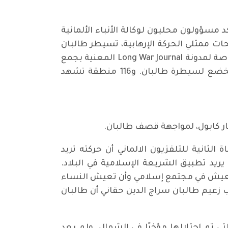
د مسؤولون محليون لوكالة الأنباء الألمانية
ت ممثلي الحركة الإرهابية، تسيطر طالبان
حاليا على 85 في المائة من مساحة البلاد، لكن الحكومة في كابول ترفض ذلك. وطبقا لقاعدة البيانات الخاصة لمدونة Long War Journal المعنية بجمع
معلومات عن "الحرب على الإرهاب" في الولايات المتحدة، من مجموع 421 منطقة، هناك 212 منطقة تخضع لسيطرة طالبان. و116 منطقة تشهد
ار كابول، لمواجهة قصف طالبان.
لثانية للتلفزيون الالماني أن حركته تريد
ريد تطبيق الشريعة الإسلامية في البلاد.
ن نعيش في مجتمع إسلامي وأن تعيش النساء
لنيويورك تايمز في شباط 2020، أكد أمير الحرب ونائب زعيم طالبان سراج الدين حقاني أن طالبان