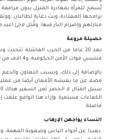
وحسب إذاعة صوت أمريكا ليوم الجمعة الفائ
يُسمح للمرأة بمغادرة المنزل بدون مرافقة
برامجها المعتادة، وبث دعاية لطالبان. وو
منازلهم وإضرام النار فيها. وقُتل لاجئ اعيد
حصيلة مروعة
منتسبي قوات الأمن الحكومية، و4 الاف من القوات الدولية، 80 ألف من مقاتلي طالبان.
بالإضافة إلى ذلك، وبسبب التعاون والدعم ا
فضلا عن ما يعيشه الأفغان أيضا من عمليات
الكفاءات مستمرة. وإزاء هذا الواقع علقت 
فاضلة.
النساء يواجهن الإرهاب
بعيدا عن أجواء الياس وصعوبة المهمة، وبع