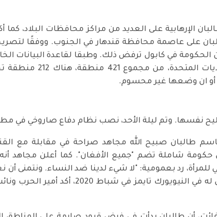
بان الإرهابية على العديد من مراكز محافظات البلاد، كما أك
بان على عاصمة محافظة قندهار في الجنوب. ووفقًا لتصريحا
أو ان وضعها غير محسوم.
سليح نفسها. وتم ليلة الأحد، نصب نظام دفاع صاروخي في مط
سم طالبان صبيح الله مجاهد صراحة في مقابلة مع القناة ا
كومة شاملة تضم "جميع الأفغان". كما أعلن مجاهد أنه ي
لمرأة، رد بعمومية: "لا شيء لدينا ضد النساء. ونتمنى أ
كمسلمات تحت مظلة الشريعة". وفي مقال له في ا