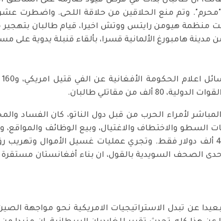
ت، أن طالبان بدأت في فرض قيود صارمة على المناطق التي
 "محرم". وتم منع الحلاقين من حلاقة اللحى. واضطرت عش
ثقت منظمة هيومن رايتس ووتش اخيرا، قيام طالبان بتهجير م
 من مدينة هامبورغ الألمانية قسرا، بألقاء قنبلة يدوية على 
لمباشر لأمراء الحرب من قبل دول الناتو، كان الفساد والمح
 السطو والاختطاف والاغتيال، وبيع الوظائف والمواقع، ول
سبيل المثال لا الحصر ثمن السفير هناك 40 ألف دولار فقط. وتجري عمليات غسيل ا
إحدى الصحف السويدية بالقول، ان بناء أفغانستان مستقرة 
يدا عن تبدل الاستراتيجيات الامريكية نحو مواجهة الصين،