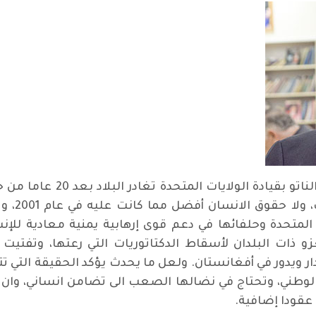
ما يحدث في أفغانستان ليس ج
الأدنى م
ت المتحدة وحلفائها في دعم قوى إرهابية يمنية معادية لل
و ذات البلدان لأسقاط الدكتاتوريات التي رعتها، وتفتيت د
ار ويدور في أفغانستان. ولعل ما يحدث يؤكد الحقيقة التي تت
لوطني، وتحتاج في نضالها الصعب الى تضامن انساني، وان ال
قودا إضافية.