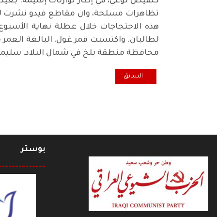
كنقيض نوعي، في إطار توازنات إقليمه. بعيد
تظاهرات مسلحة، وان مقاطع فيدو نشرت لنس
هذه الاحتجاجات خلال عطلة نهاية الأسبوع 
محافظة منطقة بلخ في شمال البلاد، سليمة مزاري، البالغة من العمر 39 عامًا
المقال السابق: تقرير سكرتير السفارة البريطانية ببغداد حول ثورة 14تمو
السابق
بوستر
--------------