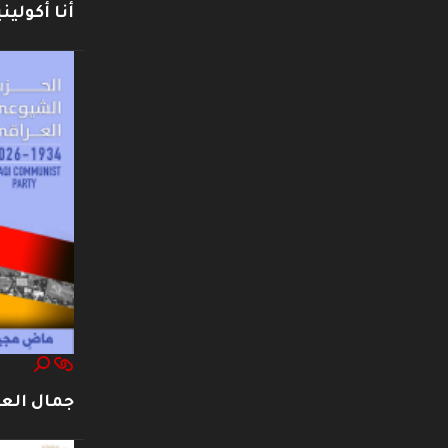
أنا أكوليني
جمال العت