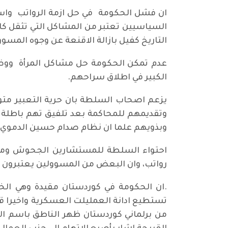
السياسيين تعتبر من المشاكل التي تثقل كاه
التاريخ كفيل بازالة الاقنعة عن وجوه المس
عدم تمكن الحكومة حل مشاكل المرأة ووضع
الكبير في اطلاق سراحهم.
يزعم اصحاب السلطة بان حرية التعبير متو
وتقديمهم للمحاكمة بعد تلفيق تهم باطلة 
وبذويهم علما ان نظام صدام حسين الدموي
احتواء السلطة للمستشارين الجحوش ومرتزق
رواتب، وان البعض من المسوولين يعتبرون انفسهم بيشمةركة عيار 4
.ان الحكومة في كوردستان مقيدة وهي الخر
تستطيع ادانة العمليلت العسكرية واخيرا قط
من برلماني كوردستان ظهر الناطق باسم الح