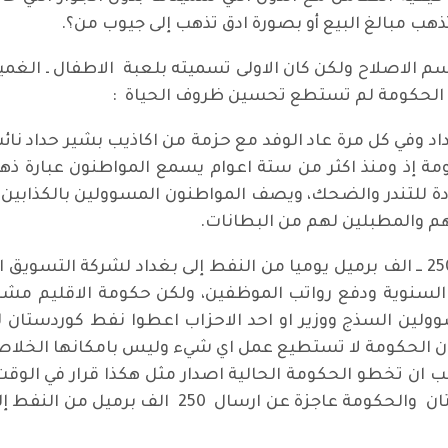
تذهب مبالغ البيع أو بصورة ادق تذهب إلى جيوب من؟.
 الاصلاح ولكن كان الاولى تسميته بلعبة الاطفال ـ الغميض
ان الحكومة لم تستطع تحسين ظروف الحياة :
اد وفي كل مرة عاد الوفد مع حزمة من اكاذيب بشير حداد نا
ة إذ ومنذ اكثر من ستة اعوام يسمع المواطنون عبارة ذهاب
 للتندر والضحك، ويصف المواطنون المسوولين بالكذابين و
م والمطبلين لهم من البطانات.
يجب على حكومة اقليم كوردستان ارسال ــ 250 ــ الف برميل يوميا من النفط إلى بغ
ة السنوية ودفع رواتب الموظفين، ولكن حكومة الاقليم م
ن الحكومة لا تستطيع عمل اي شيء وليس بامكانها الخلاص
ب ان تخطو الحكومة الحالية اصدار مثل هكذا قرار في الوق
التركية العنصرية الخروج من اراضي كوردستان والح