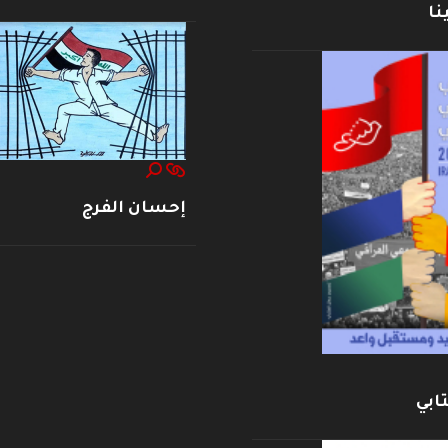
نا
إحسان الفرج
ابي