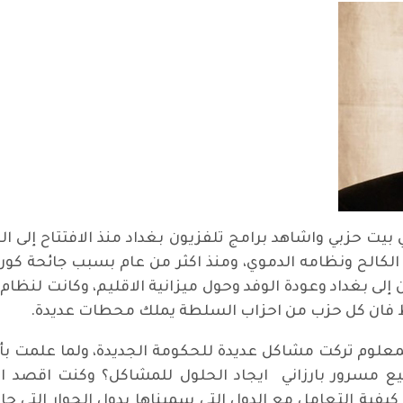
ت حزبي واشاهد برامج تلفزيون بغداد منذ الافتتاح إلى النه
كالح ونظامه الدموي، ومنذ اكثر من عام بسبب جائحة كورو أ
 إلى بغداد وعودة الوفد وحول ميزانية الاقليم، وكانت لنظ
فط فان كل حزب من احزاب السلطة يملك محطات عديدة.
معلوم تركت مشاكل عديدة للحكومة الجديدة، ولما علمت بأ
رور بارزاني ايجاد الحلول للمشاكل؟ وكنت اقصد المشا
كيفية التعامل مع الدول التي سميناها بدول الجوار التي ح