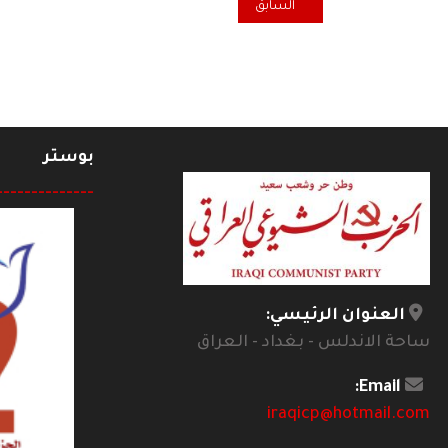
المقال السابق: لينين .. كاوتسكي .. وكوفيد 19
السابق
بوستر
--------------
العنوان الرئيسي:
ساحة الاندلس - بغداد - العراق
Email:
iraqicp@hotmail.com