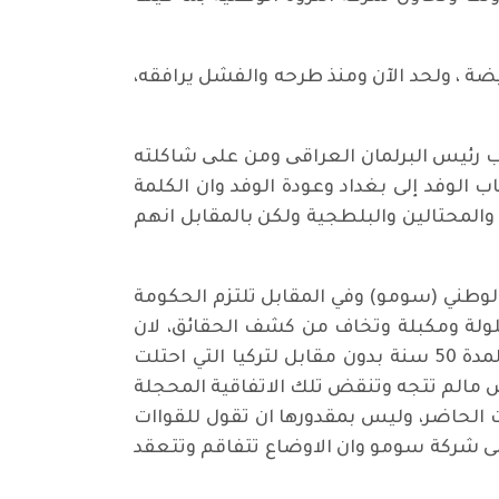
ة ، ولحد الآن ومنذ طرحه والفشل يرافقه،
ئب رئيس البرلمان العراقی ومن علی شاكلته
 الوفد إلى بغداد وعودة الوفد وان الكلمة
المحتالين والبلطجية ولكن بالمقابل انهم
داد لشركة التسويق الوطني (سومو) وفي المقابل تلتزم الحكومة
شلولة ومكبلة وتخاف من كشف الحقائق، لان
الحكومة ونظرا لنزوات ورغبات بعض المسوولين السذج ووزير او احد الاحزاب اعطوا نفط كوردستان لمدة 50 سنة بدون مقابل لتركيا التي احتلت
 مالم تتجه وتنقض تلك الاتفاقية المحجلة
ت الحاضر، وليس بمقدورها ان تقول للقواات
كومة عاجزة عن ارسال 250 الف برميل من النفط إلى شركة سومو وان الاوضاع تتفاقم وتتعقد