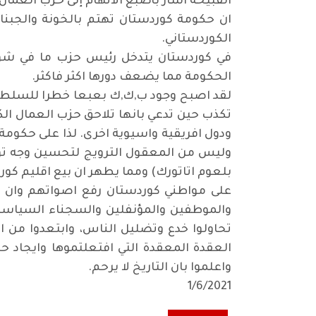
القبيحة اشار بأصبع الاتهام إلى حزب العما
ان حكومة كوردستان تهتم بالخونة والجب
الكوردستاني.
في كوردستان يتدخل رئيس حزب ما في شوون
الحكومة مما يضعف دورها اكثر فاكثر.
لقد اصبح وجود ب,ك,ك بعبعا خطرا للسلطة ف
تكذب حين تدعي بانها تلاحق حزب العمال الك
ودول افريقية واسيوية اخرى. لذا على حكومة 
وليس من المعقول الترويج لتحسين وجه تورك
بلعوم اتاتورك) ومما يطهر ان بيع اقليم كور
على مواطني كوردستان رفع اصواتهم وان يقو
والموطفين والمؤنفلين والسجناء السياسيين
تحاولوا خدع وتضليل الناس، وابتعدوا من ا
العقدة المعقدة التي افتعلتموها وايجاد ح
واعلموا بان التاريخ لا يرحم.
1/6/2021