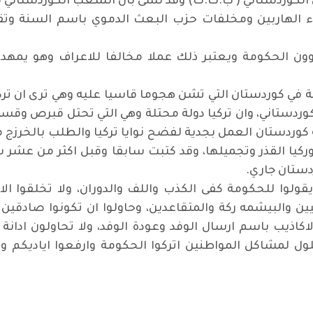
ل الكوردستاني ( ب.ك.ك) وقد نسى بان الشعب الكوردستاني 
ناء الهاربين ومخلفات حزب البعث الدموي باسم السنة 
 الحكومة ويعتبر ذلك عملا مخالفا للاعراف وهو يمهد 
ي كوردستان التي تشن هجوما قاسيا عليه وهي ترى ان تركيا 
وردستاني، وان تركيا دولة محتلة وهي التي تحتل قبرص وقسما
كوردستان العمل بجدية لفضح نوايا تركيا والطلب بالخرزج م
يا القذر وتجميلها، وقد كتبت سابقا وقبل اكثر من عشر سنو
دستان جاري.
لوا للحكومة كفى الكذب واللف والدوران، ولا تخلقوا ال
 والبيشمه ركة والمتقاعدين، وحاولوا ان تكونوا صادقين 
لاكاذيب باسم ارسال الوفد وعودة الوفد، ولا تحاولون ادا
لول لمشاكل المواطنين اتركوا الحكومة وارفعوا اياديكم وق