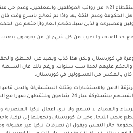
ان فشل الحكومة في حل ازمة الرواتب واستقطاع 21% من رواتب الموظفين و
ل الحكومة وعدم الثقة بها واذا لم تعالج باسرع وقت فان ال
وولين ومصيرهم والذين سيلاحقهم العار وازاحتهم عن الحكم.
 حد للعنف والاغرب من كل شيء ان من يقومون بتعذيبهن ا
فرة في كوردستان ولكن هذا كذب وبعيد عن المنطق والحق
والحكم عليهم لمدة ست سنوات، ورغم ذلك فان السلطة في
 كان بالعكس من المسوولين في كوردستان.
ة الامن والاستخبارات وقتلة البيشمةركة والذين قاموا ب
2 يتباهون ويلتقطون صورا مع الجحوش.
ساء والعمياء لا تسمع ولا ترى اعمال تركيا العنصرية و
ع ونهب اشجار وخيرات كوردستان وتحويلها إلى تركيا، واخي
كومة خائر النفس ويقول ان تصرفات تركيا غير مقبولة وم