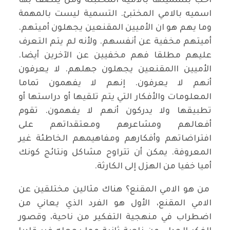
احب بتسميتها بالامية المختبئة ومن يتصف بها
اسميه بالامي المختبئ. التسمية ليست بالمهمة
وما يهم هو ان الأميين المقنعين يجهلون أميتهم.
أميتهم مخفية عن أنفسهم. ولأنه لم يتم التعرف
عليهم مطلقا فهم مخفيين عن الآخرين أيضا.
الأميين االمقنعين يجهلون جهلهم. لا يعرفون
أنهم لا يعرفون. إنهم لا يفهمون تماما
المعلومات والأفكار التي يتم تلقيها أو دراستها أو
تطبيقها ولا يدركون أنهم لا يفهمون. تقوم
أفعالهم ومشاعرهم ومعتقداتهم على
افتراضاتهم وأفكارهم ومفاهيمهم الخاطئة غير
المعروفة. يمكن أن تتراوح مشاكل ونتائج كونك
أميا خفيا من الهزل إلى الكارثة.
من هو الامي المقنع؟ هناك مثالين مختلقين عن
الامي المقنع، الأول هو الفرد الذي يعاني من
اضطراب في منهجية التفكير من ناحية، وقصور