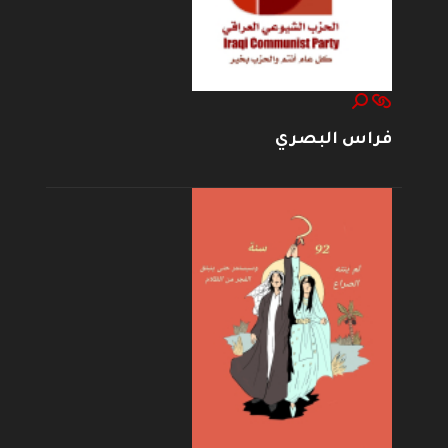
فراس البصري