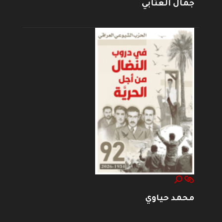
جمال العتابي
محمد حياوي