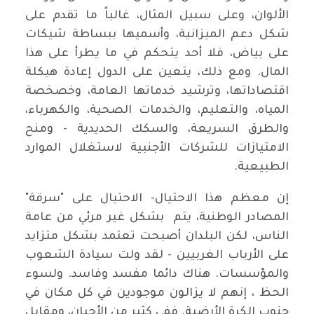
الألوان، وعلى سبيل المثال، غالباً ما تقدم على
شكل دعم الميزانية، وأسميها ببساطة شيكات
على بياض، فلا أحد يتحكم في ما يطرأ على هذا
المال. ومع ذلك، يتعين على الدول إعادة هيكلة
اقتصاداتها، وترشيد خدماتها العامة، وخصخصة
المياه، والتعليم، والخدمات الصحية، والكهرباء،
والطرق السريعة، والسكك الحديدية - ومنح
الامتيازات للشركات الأجنبية لاستغلال الموارد
الطبيعية.
إن معظم هذا الاحتيال- الاحتيال على "سرقة"
المصادر الوطنية، يتم بشكل غير مرئي من عامة
الناس، لكن البلدان أصبحت تعتمد بشكل متزايد
على الأرباب الغربيين - لقد ولت سيادة الشعوب
والمؤسسات. هناك دائما مفسد وفاسد. ولسوء
الحظ ، إنهم لا يزالون موجودين في كل مكان في
جنوب الكرة الأرضية. ففي كثير من الأحيان، ومقابل