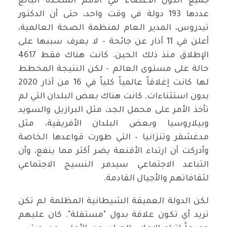
جميع الدول الأعضاء في الأمم المتحدة البالغ
عددها 193 دولة في وقت واحد، حتى أن الدكتور
تيدروس، المدير العام لمنظمة الصحة العالمية،
أعلن في 11 آذار عن جائحة - لا يعرف سببها على
الإطلاق منذ ذلك الحين. كانت هناك فقط 4617
حالة على مستوى العالم - لكن النتيجة المخطط
لها كانت إغلاقاً عالمياً كلياً في 16 من آذار 2020
بدون استثناءات. كانت هناك بعض البلدان التي لم
تأخذ الأمر على محمل الجد، مثل البرازيل والسويد
وبيلاروسيا وبعض البلدان الأفريقية، مثل
مدغشقر وتنزانيا – التي طورت قواعدها الخاصة
وأدركت أن ارتداء الأقنعة يضر أكثر مما ينفع، وأن
التباعد الاجتماعي سيدمر النسيج الاجتماعي
لثقافاتهم والأجيال القادمة.
لكن الدولة العميقة الشيطانية المظلمة لم تكن
تريد أي تكون علاقة بدول "مستقلة". كان عليهم