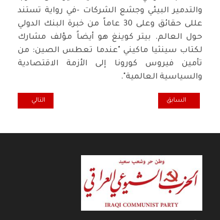
والتدمير البيئي وجشع الشركات -في رواية تستند
عللى حقائق وعلى 30 عاماً من خبرة البنك الدولي
حول العالم. بيتر كوينغ هو أيضاً مؤلف مشارك
لكتاب سينثيا ماكيني "عندما تعطس الصين: من
تأمين فيروس كورونا إلى الأزمة الاقتصادية
والسياسية العالمية".
المقال السابق: رؤيا في مقترح التعديل الاول لقانون انتخابات مجلس النوا
المقال التالي: غر
السابق
التالي