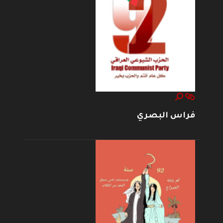
فراس البصري