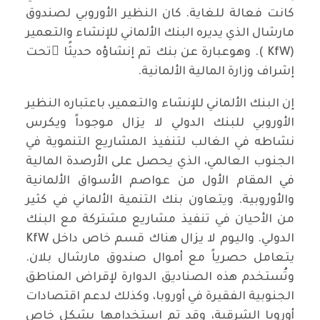
كانت فعالة للغاية. كان النظير الأوروبي لصندوق
مارشال الذي يديره البنك الألماني للإنشاء والتعمير
(KfW ). وهوعبارة عن بنك تم إنشاؤه حديثًا ًتحت
إشراف وزارة المالية الألمانية.
إن البنك الألماني للإنشاء والتعمير، باعتباره النظير
الأوروبي للبنك الدولي لا يزال موجوداً ويكرس
نشاطه في الغالب لتنفيذ المشاريع التنموية في
الجنوب العالمي، الذي يحصل على الأرصدة المالية
في المقام الأول من عواصم الأسواق الألمانية
والأوروبية. ويتعاون بنك التنمية الألماني في كثير
من الأحيان في تنفيذ مشاريع مشتركة مع البنك
الدولي. واليوم لا يزال هناك قسم خاص داخل KfW
يتعامل حصرياً مع أموال صندوق مارشال بلان.
وتُستخدم هذه الصناديق الدوارة لإقراض المناطق
الجنوبية الفقيرة في أوروبا، وكذلك لدعم اقتصادات
أوروبا الشرقية، وقد تم استخدامها بشكل خاص