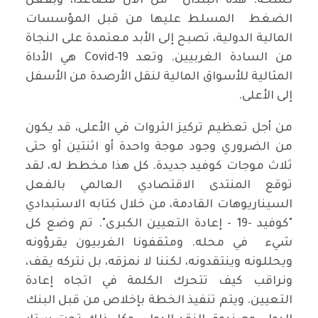
كمنحة. هذه البلدان من الآن فصاعدا، وبفعل
الضغط المسلط عليها من قبل المؤسسات
المالية الدولية، تصبح إلى الأبد معتمدة على النجاة
من السادة الغربيين. وتعد Covid-19 هي الأداة
المثالية للأسواق المالية لنقل الأرصدة من الأسفل
إلى الأعلى.
من أجل تعظيم تركيز الثروات في الأعلى، قد يكون
من الضروري وجود موجة واحدة أو اثنتين أو حتى
ثلاث موجات كوفيد جديدة. كل هذا مخطط له، لقد
توقع المنتدى الاقتصادي العالمي بالفعل
السيناريوهات القادمة، من خلال كتابه الاستبدادي
"كوفيد -19 - إعادة التعيين الكبرى". تم وضع كل
شيء في محله. ومثقفونا الغربيون يقرؤونه
ويحللونه وينتقدونه، لكننا لا نمزقه، بل نتركه يقف،
ونراقب كيف تتحرك الكلمة في اتجاه إعادة
التعيين. ويتم تنفيذ الخطة بإخلاص من قبل البنك