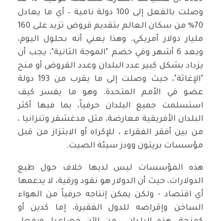
وصلت بالفعل إلى 100 دولة نامية – أي ما يعادل
70٪ من سكان العالم بتقديم قروض تزيد على 160
مليار دولار أمريكي. وهذا يعني أنه بحلول اليوم،
وبعد 6 أشهر وفي خضم "الموجة الثانية"، يجب أن
يزداد بشكل كبير عدد البلدان وعدد القروض أو منح
"الإغاثة"، حيث وصلت إلى ما يقرب من 193 دولة
عضو في الأمم المتحدة. وهو ما يفسر كيف
استسلمت جميع البلدان حرفياً، بما فيها أكثر
البلدان الأفريقية معارضة، مثل مدغشقر وتنزانيا ،
من بين أفقر الفقراء ، للإكراه أو الابتزاز من قبل
مؤسسات بريتون وودز سيئة الصيت.
هذه المؤسسات ليس لديها خلاف حول طبع
الدولارات، حيث أن الدولار هو نقود ورقية، لا يدعمها
أي اقتصاد - ولكن يمكن إنتاجه حرفياً من الهواء
الساخن وإقراضه للدول الفقيرة، إما كدين أو