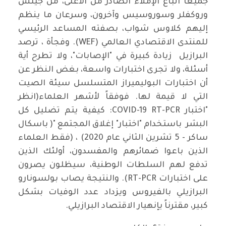
جميعاً اتباع الإملاء الصادر من الأعلى، من جيتس
وروكفلر وسوروسيس وآخرون، وسرعان ما ينظم
إليهم كلاوس شواب، بصفته المساعد الرئيسي
للمنتدى الاقتصادي العالمي (WEF). وفجأة ، ترصد
البرازيل زيادة كبيرة في "الإصابات"، ولا تطرح أية
أسئلة، ولا تجرى اختبارات واسعة، بغض النظر عن
أن اختبارات البوليميراز المتسلسل سيئة الصيت
التي لا قيمة لها. فوفقاً لأشهر العلماء(انظر
"اختبار COVID-19 RT-PCR: كيفية يتم تضليل كل
البشر باستخدام "اختبار" إغلاق المجتمع "( باسكال
ساكر - 5 تشرين الثاني عام 2020) ، (فقط العلماء
الذين باعوا ضمائرهم والمفسدون، أولئك الذين
تدفع لهم السلطات الوطنية، سيظلون يصرون
على اختبارات RT-PCR). والنتيجة يصاب بولسونارو
البرازيلي بالفيروس ويزداد عدد الوفيات بشكل
كبير، مقترناً يإنهيار الاقتصاد البرازيلي.