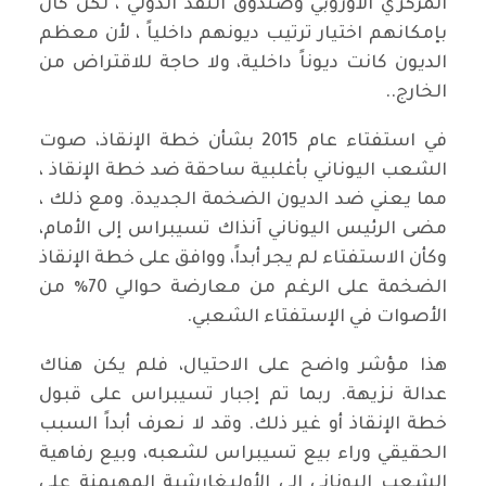
المركزي الأوروبي وصندوق النقد الدولي ، لكن كان
بإمكانهم اختيار ترتيب ديونهم داخلياً ، لأن معظم
الديون كانت ديوناً داخلية، ولا حاجة للاقتراض من
الخارج..
في استفتاء عام 2015 بشأن خطة الإنقاذ، صوت
الشعب اليوناني بأغلبية ساحقة ضد خطة الإنقاذ ،
مما يعني ضد الديون الضخمة الجديدة. ومع ذلك ،
مضى الرئيس اليوناني آنذاك تسيبراس إلى الأمام،
وكأن الاستفتاء لم يجر أبداً، ووافق على خطة الإنقاذ
الضخمة على الرغم من معارضة حوالي 70٪ من
الأصوات في الإستفتاء الشعبي.
هذا مؤشر واضح على الاحتيال، فلم يكن هناك
عدالة نزيهة. ربما تم إجبار تسيبراس على قبول
خطة الإنقاذ أو غير ذلك. وقد لا نعرف أبداً السبب
الحقيقي وراء بيع تسيبراس لشعبه، وبيع رفاهية
الشعب اليوناني إلى الأوليغارشية المهيمنة على