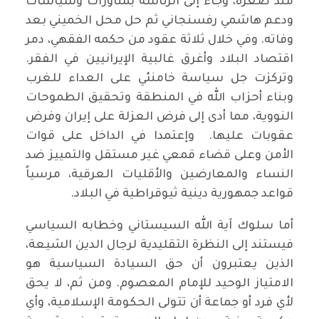
منذ صغره، وجاء إلى الرئاسة بمناورات وسياسات
ودعم هاشمي رفسنجاني ثم حل محل الخميني بعد
وفاته. وفي خلال ثلاثة عقود من حكمه الفقهي، دمر
اقتصاد البلاد وأغرق غالبية الإيرانيين في الفقر.
وتركزت جل سياسة خامنئي على العداء للغرب
وبناء أحزاب الله في المنطقة وتحقيق الطموحات
النووية، مما أدى إلى فرض العزلة على إيران وفرض
عقوبات عليها. وإعتمدا في الداخل على قوات
الأمن وعلى قضاء قمعي غير مستقل والتمييز ضد
النساء والمعارضين والأقليات العرقية، مرسياً
قواعد جمهورية دينية ثيوقراطية في البلاد.
أما سلوك آية الله السيستاني وخطابه السياسي
فيستند إلى النظرة التقليدية لرجال الدين الشيعة،
الذين يعتبرون أن حق السيادة السياسية هو
الامتياز الوحيد للإمام المعصوم. ومن ثم، لا يحق
لأي فرد أو جماعة أن تتولى الحكومة الإسلامية، وأي