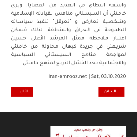
واسعة النطاق في العديد من القضايا. ويرى
خامنئي أن السيستاني منافس لقيادته الإسلامية
وشخصية تعارض و "تعرقل" تنفيذ سياساته
الطموحة في العراق والمنطقة. لذلك فيمكن
اعتبار ملاحظة ممثل المرشد الأعلى حسين
شريعتي في جريدة كيهان محاولة من خامنئي
لمواجهة مناهج السيستاني السياسية
والاجتماعية بعد الفشل الذريع لمنهج خامنئي.
iran-emrooz.net | Sat, 03.10.2020
المقال السابق: قيام الدولة المدنية.. السبيل الوحيد لتفكيك منظومة ا
المقال التالي: إغل
السابق
التالي