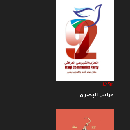
فراس البصري