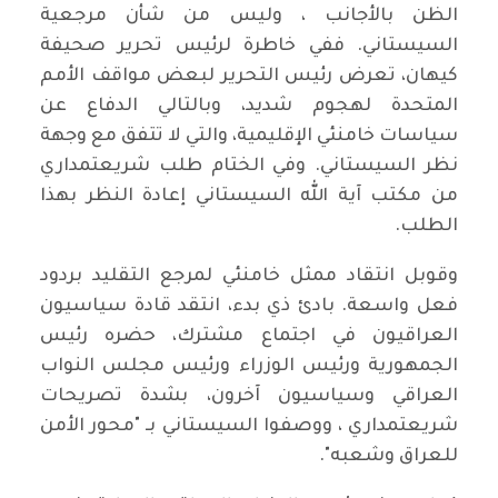
الظن بالأجانب ، وليس من شأن مرجعية
السيستاني. ففي خاطرة لرئيس تحرير صحيفة
كيهان، تعرض رئيس التحرير لبعض مواقف الأمم
المتحدة لهجوم شديد، وبالتالي الدفاع عن
سياسات خامنئي الإقليمية، والتي لا تتفق مع وجهة
نظر السيستاني. وفي الختام طلب شريعتمداري
من مكتب آية الله السيستاني إعادة النظر بهذا
الطلب.
وقوبل انتقاد ممثل خامنئي لمرجع التقليد بردود
فعل واسعة. بادئ ذي بدء، انتقد قادة سياسيون
العراقيون في اجتماع مشترك، حضره رئيس
الجمهورية ورئيس الوزراء ورئيس مجلس النواب
العراقي وسياسيون آخرون، بشدة تصريحات
شريعتمداري ، ووصفوا السيستاني بـ "محور الأمن
للعراق وشعبه".