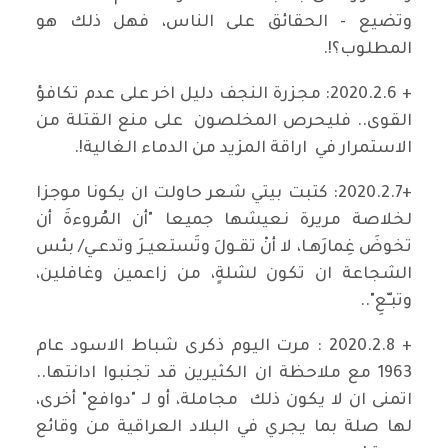
وتضيع - الحقائق على الناس، فهل ذلك هو
المطلوب؟!.
+ 2020.2.6: مجزرة النجف دليل اخر على عدم تكافؤ
القوى.. فليحرص المخلصون على منع القتلة من
الاستمرار في اراقة المزيد من الدماء الغالية!.
+2020.2.7: كتبت بيتي شعر حاولت ان يكونا موجزا
لخلاصة مريرة نعيشها جميعا "أن المُروءةَ أن
تخوضَ غِمارَهـا، لا أنْ تقـولَ وتَستعيـرَ وتدعـي/ بئس
الشجاعة ان تكون لشلةٍ، من زاعمين وغافلين،
وتبـّعِ"..
+ 2020.2.8 : مرت اليوم ذكرى شباط الاسود عام
1963 مع ملاحظة ان الكثيرين قد تجنبوا ادانتها..
اتمنى ان لا يكون ذلك مجاملة، أو لـ "دوافع" أخرى،
لها صلة بما يجري في البلاد العراقية من وقائع