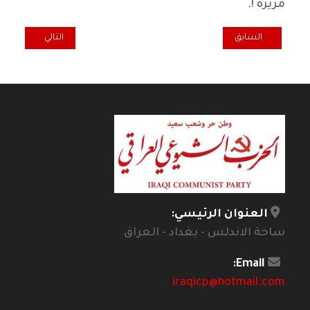
مريرة !.
المقال السابق: عراق قوي دولة متماسكة تتم بدستور المواطنة وليس بدس
المقال التالي: رئي
السابق
التالي
العنوان الرئيسي:
ساحة الاندلس - بغداد - العراق
Email:
iraqicp@hotmail.com