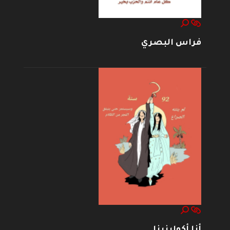
فراس البصري
أنا أكولينينا