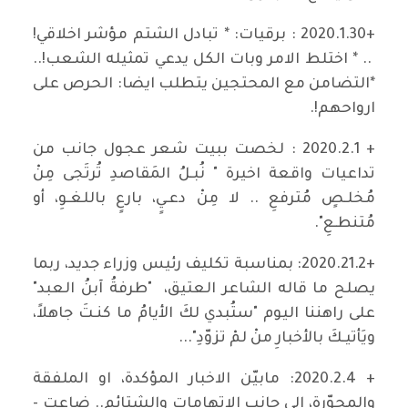
+2020.1.30 : برقيات: * تبادل الشتم مؤشر اخلاقي!
.. * اختلط الامر وبات الكل يدعي تمثيله الشعب!..
*التضامن مع المحتجين يتطلب ايضا: الحرص على
ارواحهم!.
+ 2020.2.1 : لخصت ببيت شعر عجول جانب من
تداعيات واقعة اخيرة " نُبـلُ المَقاصدِ تُرتَجى مِنْ
مُخلـصٍ مُترفعِ .. لا مِنْ دعـيٍ، بارعٍ باللغـوِ، أو
مُتنطـعِ".
+2020.21.2: بمناسبة تكليف رئيس وزراء جديد، ربما
يصلح ما قاله الشاعر العتيق، "طرفةُ آبنُ العبد"
على راهننا اليوم "ستُبدي لكَ الأيامُ ما كنـتَ جاهلاً،
ويَأتيـكَ بالأخبارِ منْ لمْ تزوّدِ"...
+ 2020.2.4: مابيّن الاخبار المؤكدة، او الملفقة
والمحوّرة، الى جانب الاتهامات والشتائم.. ضاعت -