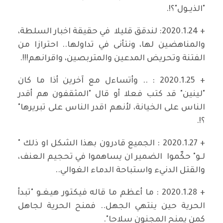
"الذيـول"؟!.
+ 2020.1.24: لندقق قليلا في حقيقة اخبار السلطة،
والمناهضين لها، ونتأنى في تداولها.. احترازا من
الفتنة وتحريض المدعين والمتربصين، واقرانهم!!!.
+ 2020.1.25 : .. وأتساءل مع آخرين أذا ما كان
"لينين" قد كتب فعلا أو قال "المثقفون هم أقدر
الناس على الخيانة، لأنهم اقدر الناس على تبريرها"
؟!.
+ 2020.1.27 : الجميع قادرون بهذا الشكل او ذلك "
لـو" حكّموا الضمير ان يساهموا في تحجيم العنف،
والقتل الدنيء واستباحة الدماء الغوالي..
+ 2020.1.28 : ما أعظم ما قاله فيكتور هيغـو "تبدأ
الحرية حين ينتهي الجهل.. فمنح الحرية لجاهل
كمن يمنح المجنون سلاحا".