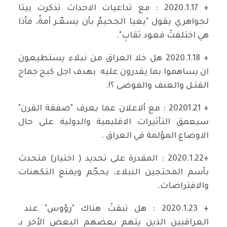
+ 2020.1.17 : مع تداعيات الاحداث تذكرت بيتا
لجواهري يقول "يعيا الجحيمُ بأن يسعّـر أمةً، فأذا
هي اختلفتْ فعود ثقابِ".
+ 2020.1.18 هل خلا العراق من نبلاء يستطيعون
ان يساهموا بما يقدرون عليه بهدف اجل كبح جماح
القتـل والعنف والفوضى ؟!.
+ 20201.21 : مع ألاعلان عما يعرف "صفقة القرن"
سيعمق التأثيرات الاقليمية والدولية على حال
الاوضاع المؤلمة في العراق .
+2020.1.22 : المقدرة على تحديد ( اختيار) متحدث
بأسم المحتجين النبلاء، يحجّم ويمنع التكهنات
والافتراضات.
+ 2020.1.23 : هل تبقتْ هناك "رؤوس" عند
العراقيين الذين يتهم بعضهم البعض الأخر بـ