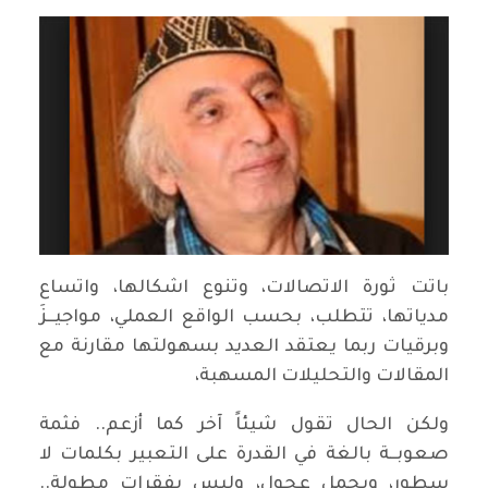
باتت ثورة الاتصالات، وتنوع اشكالها، واتساع
مدياتها، تتطلب، بحسب الواقع العملي، مواجيــزَ
وبرقيات ربما يعتقد العديد بسهولتها مقارنة مع
المقالات والتحليلات المسهبة،
ولكن الحال تقول شيئاً آخر كما أزعم.. فثمة
صعوبــة بالغة في القدرة على التعبير بكلمات لا
سطور، وبجمل عجول، وليس بفقرات مطولة..