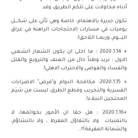
أدناه محاولات على تلكم الطريق، وقد
تكون جديرة بالاهتمام، خاصة وهي تأتي على شكـــل
يوميات في مسارات الاحتجاجات الراهنة في عراق
اليـــوم، وربمــا اللاحق!:
+ 2020.1.14 : ما احلى ان يكون الشعار الشعبي
الاول : نريد وطناً خال من العنف والترويع والقتل
والفساد والفوضى والاحتراب الاهلي!.
+ 2020.1.15: مكافحة الدوام و"فرض" الاضرابات
القسرية والتخريب وقطع الطرق، ليست من شيَم
المحتجين النبلاء!.
+2020.1.16 : هل حقا ان الأمور بخواتمها، لا
بالتمنيات ولا بالتفاؤل المفرط ، ولا بالتشاؤم،
والشماتة المقرفة؟!..