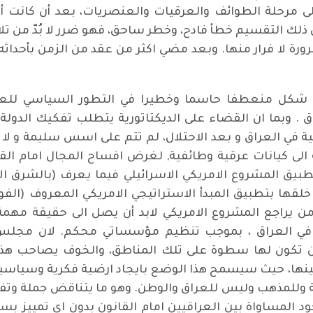
لى مرحلة الطوائف والعرقيات والعنصريات، بعد أن كانت أ
 ذلك التقسيم خطأ فادح، وخطر ساحق، فهو ضرر لا بُدّ من ت
 لا فرار منها. وبعد مضي اكثر من عقد من الزمن بأحداثه وت
اله، شكل منعطفا حاسما وخطيرا في التطور السياسي للعر
اق . وبما ان القضاء على الديكتاتورية يتطلب تفكيك الدول
سية في العراق و بعد الاحتلال، لم تتم على اسس سليمة و ل
الى كيانات عرقية وطائفية, لغرض افساح المجال امام القو
يق المشروع الامريكي الاسرائيلي فيما يعرف (بالشرق ال
خلقها بتطبيق المبدأ الاستراتيجي الامريكي المعروف (الفو
من يراجع المشروع الامريكي لابد أن يصل الى حقيقة مهمة م
ة في العراق ، بموجب تنظيم مؤسساتي محكم. لان مجل
ان تكون لها سطوة على تلك المناطق، والخوف يصاحب هذا
بينها، حيث سيسمح هذا الوضع بايجاد ارضية فكرية وسياسية
فة وللمذهب وليس للعراق والوطن. وهو ما يتناقض جملة وتفص
ود المساواة بين العراقيين امام القانون بدون اي تمييز بس