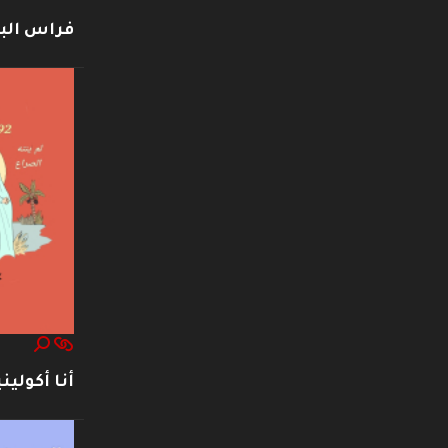
فراس ال
أنا أكوليني