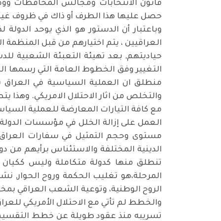
قانون الانتخابات ومجالس المحافظات ووضع
حصل عليها هذا الطرف أو ذاك في ظروف غير
وباعتبار أن الدستور هو الذي يوحد الدولة
العراقيين ، يتم اختيارهم من قبل المنظمة ا
حياديتهم, بعد تهيئة التعبئة الشعبية للد
التغيير وفق الخطوط العامة التي رسمها الد
منطلق ان العملية السياسية في العراق بع
والتخلص من اثار الاحتلال الامريكي. وهذا يت
مع كافة التيارات المعارضة للعملية السيا
العمل على إزالة الخلل في مؤسسات الدولة،
مستوى وحجم التمثيل في سفارات العراق، 
الدينية المختلفة والاستئناس برأيهم من د
تنطلق منها كدولة متكاملة وليس ككيان 
المرحلة،هو تغليب الحكمة وروح الحوار, نش
الروح الوطنية، وتوعية الشعب العراقي بمخا
تسريبه منذ عقود طويلة عن خطط التقسيم . 