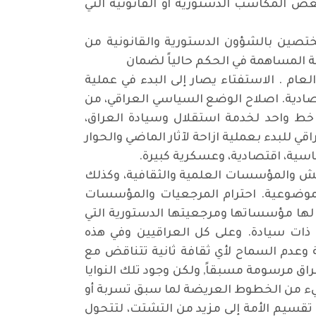
ض المكاسب الدستورية أو القانونية التي
مختصين بالشؤون الدستورية والقانونية من
ية المساهمة في الحكم حالياً لضمان
ام . الاستفتاء يصار إلى البدء في عملية
تصادية. اصلاح الوضع السياسي العراقي، من
 خط واحد لخدمة استقلال وسيادة العراق،
ي للبدء بعملية ازاحة لآثار الماضي والحوار
سية، اقتصادية، وعسكرية كبيرة.
جيش والمؤسسات العلمية والثقافية، وكذلك
لموضوعية. احترام المرجعيات والمؤسسات
 لها مؤسساتها ومرجعيتها الدستورية التي
ات سيادة. وعلى كل العراقيين وفي هذه
 وعدم السماح لأي ثقافة ثانية تتناقض مع
اق مرسومة مسبقاً, ولكن وجود تلك النوايا
قبل سنين. اي لم يتم تغير شيء من الخطوط العريضة لما سبق تسربة أو
تقسيم الأمة إلى مزيد من التشتت، لتتحول