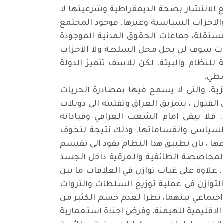
سع الانتشار بصحة الديمقراطية وشرعيتها لا
الاحزاب السياسية وغيرها. فوجود المجتمع
لمستقلة، جماعات الحقوق المدنية الموجودة
يمات سوف لن يحل محل السلطة ولا الاحزاب
لنظام والبيئة. لكن للاسف تتميز الدولة
سطي.
ية. والتي لا يسمح فيها بمصادرة الحريات
بول ، بتمزيق العراق وتفتيته الى دويلات
ة. فلا يبقى امام الشعب العراقي وقياداته
السياسي وانقساماتها. وذلك نتيجة لتخوف
فها ، بان تطبيق هذا النظام يقود الى تقيسم
ع المحاصصة الطائفية والعرقية داخل الجسد
، علاوة على غياب توازن في العلاقات ما بين
لتوازن في عملية توزيع السلطات والثروات
جتماعي بينهما، نظرا لعدم حسم الكثير من
الاقليمية للهيمنة، وفرض اجندة استعمارية