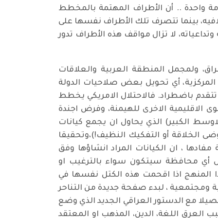
مة واحدة .. أن الأطراف المهتمة بالمخطط
لافيه، بينما تتصرف تلك الأطراف نفسها على
داعياته، لا تزال مواقف هذه الأطراف تدور
اق، ولمجمل المنطقة العربية والعلاقات
ة المركزية، أي تحويل بعض صلاحيات الدولة
ا تتقدم باضطراد. فالاحتلال الامريكي يخطط
ى الاقليمية الاخرى للهيمنة، وفرض اجندة
اوسط الكبير) الذي يحاول ان يجمع كيانات
ضى الخلاقة أو التفكيك النظيف!)،وتحقيقا
فادها ، ان الكيانات المراد انشاؤها وفق
س أي محافظة سيتكون سواء بالترغيب او
 المنهج اذا اقحمت هذه الكتل نفسها في
 ومجتمعية ، لبدء صفحة جديدة من التناحر
يلا مع الدستور العراقي الجديد الذي وضع
بب العرق اللغة، الدين، المذهب او المعتقد