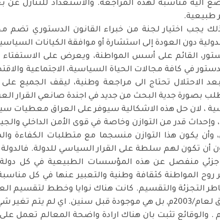
 آلية مناسبة لهذه المراجعة. والاستعداد للتنازل عن بع
 طبيعية.
 لذلك يجب اختيار لجنة من خبراء القانون الدستوري تضم 
لدولية دون العودة إلى استشارة أو موافقة الكيانات السياس
ستور، القائم على أسس المواطنة، ويعرض على الاستفتاء الع
ستور في كافة مجالات الحياة السياسية، الاجتماعية والاق
د الاحتلال تحتاج الى مراجعة وطنية، ليقف الجميع على
طلب بصورة جدية البحث من جديد في اجندة صانعي القرار العراق
سية ، لان حل هذه الاشكالية سيوفر على العراق معطيات سيا
 وإحداث قدر من التوازن وخاصة في قوى الأمن الداخلي وال
وأن يكون هذا التوازن منسجما مع متطلبات الكفاءة وا
ون أن تكون لهم سلطة على القرار السياسي للدولة. فالدولة
جزئي منفصل عن هذه المؤسسات الطبيعية في كل دولة ذ
ر روح المواطنة كثقافة وطنية والتعبير عنها في كل مناسبة
طر التجزئة والتقسيم. كانت هناك نوايا وخطط لتقسيم العر
والخطط لم تأتي مع الاحتلال الأمريكي للعراق لعام/2003م, بل هي موجودة 
والوقائع تثبت بان هناك ارادة واضحة المعالم تعمل على 