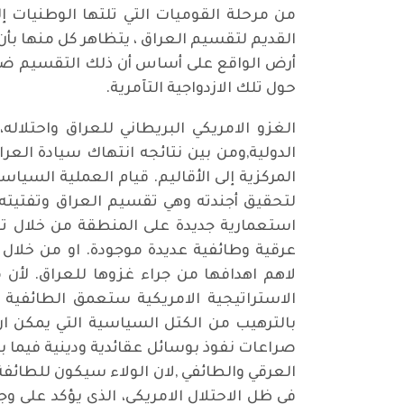
من مرحلة القوميات التي تلتها الوطنيات إ
القديم لتقسيم العراق ، يتظاهر كل منها بأن
أرض الواقع على أساس أن ذلك التقسيم ضرورة
حول تلك الازدواجية التآمرية.
الغزو الامريكي البريطاني للعراق واحتل
الدولية,ومن بين نتائجه انتهاك سيادة العر
المركزية إلى الأقاليم. قيام العملية السيا
لتحقيق أجندته وهي تقسيم العراق وتفتيته 
استعمارية جديدة على المنطقة من خلال تطب
عرقية وطائفية عديدة موجودة. او من خلال 
لاهم اهدافها من جراء غزوها للعراق. لأن 
الاستراتيجية الامريكية ستعمق الطائفي
بالترهيب من الكتل السياسية التي يمكن 
صراعات نفوذ بوسائل عقائدية ودينية فيما 
العرقي والطائفي ,لان الولاء سيكون للطائ
في ظل الاحتلال الامريكي، الذي يؤكد على وج