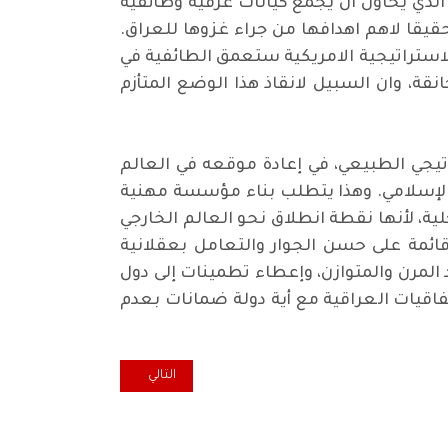
الذي يحاول ان يجمع كيانات عرقية وطائفية
قيقا لاهم اهدافها من جراء غزوها للعراق.
الاستراتيجية الامريكية ستعمق الطائفية في
 وان السبيل لانقاذ هذا الوضع المتأزم
راتيجي الطبيعي، في إعادة موقعه في العالم
والإسلامي. وهذا يتطلب بناء مؤسسة مهنية
لية، لأنها نقطة انطلاق نحو العالم الخارجي
ائمة على حسن الجوار والتعامل بعقلانية
المرن والمتوازن، وإعطاء تطمينات إلى دول
تفاقيات العراقية مع أية دولة ضمانات بعدم
المقال التالي: هوامش من مفكرة ال
التالي