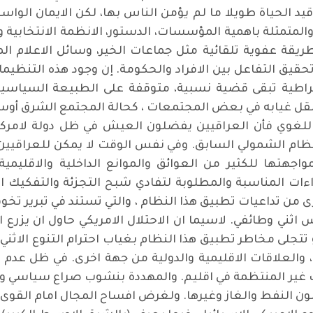
قيد الحياة طويلا ما لم يؤمن الناس بها، لكن الايمان الوا
متمثلة باهمية المؤسسات، الدستور، الانظمة الانتخابية و
بطريقة عفوية تلقائية مثل جماعات الخير، وسائل الاعلام ا
حقيق التفاعل بين الافراد والحكومة. إن وجود هذه التنظ
راطية تبقى قضية نسبية، متوقفة على الطبيعة السياسية ل
 نقل غيابه في بعض المجتمعات ، كحالة المجتمع الشرق أو
اللغوي فأن العراقيين يفضلون العيش في ظل دولة لامركز
ام الشمولي السابق. وفي نفس الوقت لا يمكن للعراقيين الق
مواجهتها للكثير من العوائق والموانع الداخلية والاقليمي
اءات المناسبة والمطلوبة لتفادي شبح التجزئة والتفكيك 
ى من تداعيات تطبيق هذا النظام ، والتي تستند في تبرير تخو
 اثني وطائفي. لاسيما ان الاحتلال الامريكي حاول ان يزر
و تتجلى مخاطر تطبيق هذا النظام بغياب احترام التنوع الاثني 
والعلاقات الاقليمية والدولية من جهة اخرى. في ظل عدم ا
ت غير المنتظمة في اقليم. والمهددة بنشوب صراع سياسي وا
ن النفط والغاز وغيرها. ولغرض افساح المجال امام القوى 