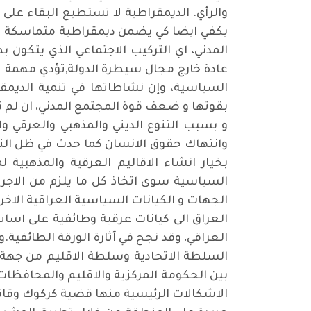
والرأي. الديمقراطية لا تستطيع البقاء على 
يكفي ايضا كي يضمن ديمقراطية متماسكة وال
المدني، اي التركيب الاجتماعي الذي يتكون 
عادة خارج مجال سيطرة الدولة,تؤدي مهمة ت
السياسية، وإن نشاطاتها في تنمية الديمق
بقوتها و ضعف قوة المجتمع المدني، ان لم
و بسبب التنوع الديني والمذهبي والعرقي و
وانتهاك حقوق الانسان كما حدث في ظل النظ
بخيار انشاء الاقاليم العرقية والمذهبية ل
السياسية سوى اتخاذ كل ما يلزم من الاجر
الجهات و الكيانات السياسية العراقية الاخر
العراق الى كيانات عرقية وطائفية على اساس
العراقي، وقد نجح في آثارة الورقة الطائفية.
السلطة الاتحادية وسلطة الاقليم من جهة، 
بين الحكومة المركزية والاقليم والمحافظا
الاشكالات الرئيسية منها قضية كركوك وقانو