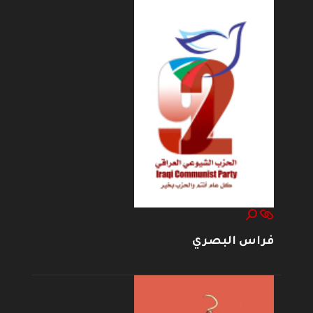
فراس البصري