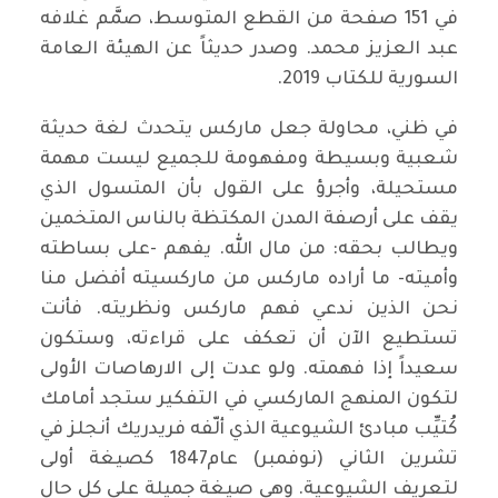
في 151 صفحة من القطع المتوسط، صمَّم غلافه
عبد العزيز محمد. وصدر حديثاً عن الهيئة العامة
السورية للكتاب 2019.
في ظني، محاولة جعل ماركس يتحدث لغة حديثة
شعبية وبسيطة ومفهومة للجميع ليست مهمة
مستحيلة، وأجرؤ على القول بأن المتسول الذي
يقف على أرصفة المدن المكتظة بالناس المتخمين
ويطالب بحقه: من مال الله. يفهم -على بساطته
وأميته- ما أراده ماركس من ماركسيته أفضل منا
نحن الذين ندعي فهم ماركس ونظريته. فأنت
تستطيع الآن أن تعكف على قراءته، وستكون
سعيداً إذا فهمته. ولو عدت إلى الارهاصات الأولى
لتكون المنهج الماركسي في التفكير ستجد أمامك
كُتيِّب مبادئ الشيوعية الذي ألّفه فريدريك أنجلز في
تشرين الثاني (نوفمبر) عام1847 كصيغة أولى
لتعريف الشيوعية. وهي صيغة جميلة على كل حال