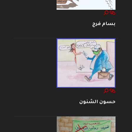
بسام فرج
حسون الشنون