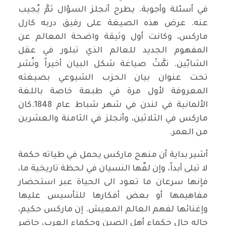
في أسئلة وأجوبة. يطرح أنجلز السؤال ثمَّ يُجيب
عنه. عرض هذه الصيغة على رفيق دربه كارل
ماركس، وكانت أول وثيقة واضحة المعالم عن
المفهوم الجديد للعالم الذي تبلور في عقل
الشابّين. تمَّتْ صياغة شكل البيان أخيراً ونُشر
تحت عنوان بيان الحزب الشيوعي بصيغته
المعروفة لأول مرة في طبعة خاصة باللغة
الألمانية في لندن في شهر شباط عام 1848.كان
ماركس في الثلاثين، وأنجلز في الثامنة والعشرين
من العمر.
أشير بداية أن منهج ماركس يحمل في طياته حكمة
لا تبلى أبداً، وإن لفّها النسيان في لحظة تاريخية ما،
فإنها سرعان ما تعود الى الحياة عبر استحضار
مفاهيمها أو بعض أفكارها للتأسيس عليها
وإغنائها لفهم العالم المعيش. إن ماركس حكيم،
حاله حال حكماء أهل الصين وحكماء العرب، حاضر