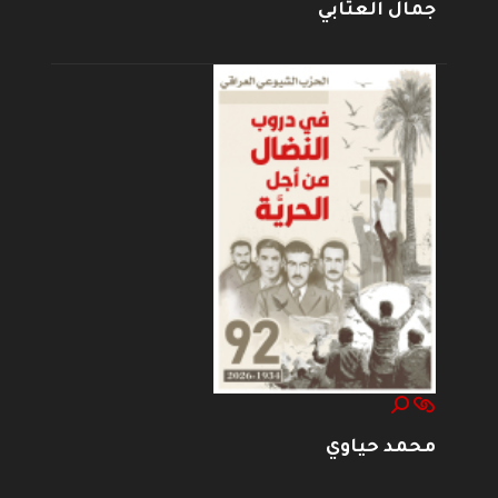
جمال العتابي
محمد حياوي