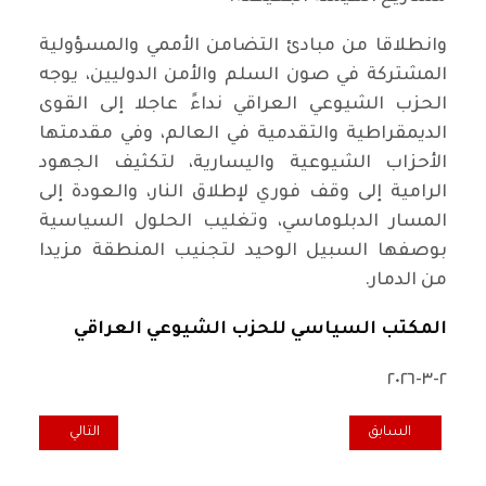
وانطلاقا من مبادئ التضامن الأممي والمسؤولية
المشتركة في صون السلم والأمن الدوليين، يوجه
الحزب الشيوعي العراقي نداءً عاجلا إلى القوى
الديمقراطية والتقدمية في العالم، وفي مقدمتها
الأحزاب الشيوعية واليسارية، لتكثيف الجهود
الرامية إلى وقف فوري لإطلاق النار، والعودة إلى
المسار الدبلوماسي، وتغليب الحلول السياسية
بوصفها السبيل الوحيد لتجنيب المنطقة مزيدا
من الدمار.
المكتب السياسي للحزب الشيوعي العراقي
٢-٣-٢٠٢٦
المقال السابق: على طريق الشعب/ في يومهن العالمي.. الحرية والمساواة
المقال التالي: ال
السابق
التالي