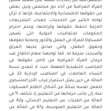
الديمقراطية من إنجازات مهمة على صعيد تمكين
المرأة العراقية من أداء دور مجتمعي ونيل بعض
من حقوقها الاقتصادية والاجتماعية، فإنها لا تزال
تواجه الكثير من التحديات، كغياب التشريعات
اللازمة لحفظ حقوقها وكرامتها، وعدم احترام
الحكومات للاتفاقيات الدولية التي تضمن
المساواة للمرأة في العمل والأجور وحماية حقوقها
وحقوق الطفل، والتي صادق عليها العراق
وأصبحت ملزمة له. كما تواجهنا مهام الكفاح ضد
حرمان المرأة العراقية من كامل حقوقها في
المناصب التنفيذية المهمة، حيث لا تتعدى نسبة
النساء العاملات في المناصب الإدارية 22 في
المائة، في حين يمثل استمرار غياب الأجر المتساوي
للعمل نفسه شكلاً من أشكال الظلم المسكوت
عنه، إلى جانب حرمانها من التعليم، إذ تتخلف 11 في
المائة من الفتيات عن التعليم الابتدائي، و42 في
المائة عن التعليم المتوسط، و67 في المائة عن