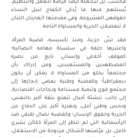
فحسب، بل ليجعله أيضاً فرصة للعمل والتنظيم،
يُستلهم منها ما يُذكي الكفاح لنيل النساء
حقوقهن المشروعة، وفي مقدمتها الغايتان اللتان
لا تنفصلان، الحرية والمساواة التامة.
فقد تبنّى حزبنا، ومنذ تأسيسه، قضية المرأة،
واعتبرها حلقة في سلسلة مهامه النضالية؛
كموقف أخلاقي وإنساني نابع من نصرة
المضطهدين والمستعبدين، ومن إدراك بأن
مجتمعاً يخلو من المساواة لا يمكن أن يكون
ديمقراطياً؛ وكقضية وطنية يفضي إنجازها إلى
مجتمع قوي وتنمية مستدامة ونجاحات اقتصادية،
إلى جانب تنشئة أجيال تتمتع بثقة أكبر بالنفس،
وبحس وطني أعلى، وبقدرة أكبر على الدفاع عن
الحرية وحقوق الإنسان؛ وكقضية نضال طبقي ضد
الرأسمالية التي لم تنظر إلى المرأة ككائن بشري
كامل، بل عرّضتها لأشكال مزدوجة من الاستغلال،