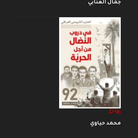
جمال العتابي
محمد حياوي