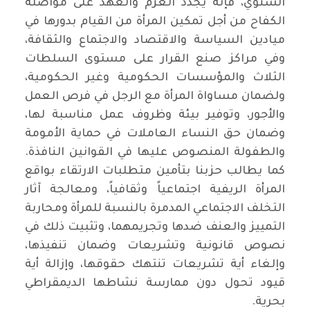
السنوي، فإنه يجدد العزم والعهد على مواصلة
الكفاح من أجل تمكين المرأة من القيام بدورها في
ميادين السياسة والاقتصاد والاجتماع والثقافة،
وفي مراكز صنع القرار على مستوى السلطات
الثلاث والمؤسسات الحكومية وغير الحكومية،
ولضمان مساواة المرأة مع الرجل في فرص العمل
والأجور، وتوفير بيئة وظروف عمل مناسبة لها،
وضمان حق النساء العاملات في حماية الأمومة
والطفولة المنصوص عليها في القوانين النافذة.
كما يطالب حزبنا بتأمين متطلبات الارتقاء بواقع
المرأة الريفية اجتماعياً وثقافياً، ومعالجة آثار
التخلف الاجتماعي المدمرة بالنسبة للمرأة ومحاربة
التمييز والعنف ضدها وتجريمهما، وتثبيت ذلك في
نصوص قانونية وتشريعات وضمان تنفيذها،
وإلغاء أية تشريعات تنتهك حقوقها، وإزالة أية
قيود تحول دون ممارسة نشاطها الديمقراطي
بحرية.