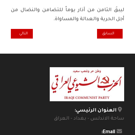
ليبقَ الثامن من آذار يوماً للتضامن والنضال من
أجل الحرية والعدالة والمساواة.
المقال السابق: المحرر السياسي لطريق الشعب: ٢٣ سنة على رحيل الدكتاتورية!
المقال التالي: مو
السابق
التالي
العنوان الرئيسي:
ساحة الاندلس - بغداد - العراق
Email: