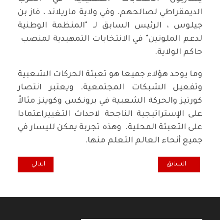
الديمقراطي لصالحهم. وفي ولاية ماريلاند ، فاز بن
جيلوس ، الرئيس السابق لـ "المنظمة الوطنية
لدعم الملونين" في الانتخابات التمهيدية لمنصب
حاكم الولاية.
وما يوحد هؤلاء جميعا هو تعبئة الحركات الشعبية
وتفعيل الشبكات المجتمعية. ويعتبر انتصار
كورتيز والحركة الشعبية في برونكس وكوينز مثالاً
على الإستراتيجية الناجحة لاحداث التغييراعتمادا
على التعبئة المحلية. وهذه تجربة يمكن لليسار في
جميع أنحاء العالم التعلم منها.
المقال السابق: تصريح صحافي صادر عن الحركة التقدمية الكويتية حول ض
المقال التالي: ا
السابق
التالي