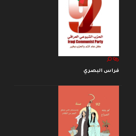
فراس البصري