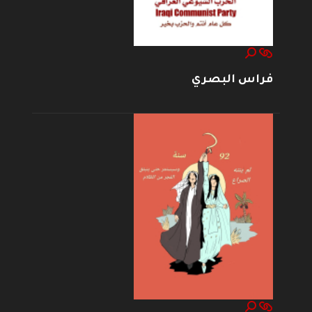
فراس البصري