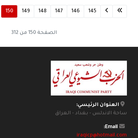
150
149
148
147
146
145
الصفحة 150 من 312
العنوان الرئيسي:
ساحة الاندلس - بغداد - العراق
Email:
iraqicp@hotmail.com