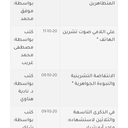
المتظاهرين
بواسطة:
موفق
محمد
11-10-20
علي اللامي صوت تشرين
كتب
الهاتف *
بواسطة:
مصطفى
محمد
غريب
09-10-20
الانتفاضة التشرينية
كتب
والنبوءة الجواهرية *
بواسطة:
د. نادية
هناوي
09-10-20
في الذكرى التاسعة
كتب
والثلاثين لاستشهاده:
بواسطة:
ماجد أبو شرار
شاكر