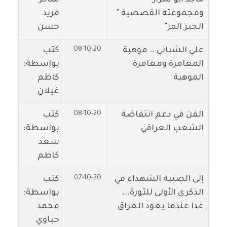
ومجموعته القصصية "
فريد
الخبز المر"
حسن
08-10-20
علي الشباني .. موهبة
كتب
المغامرة ومغامرة
بواسطة:
الموهبة
كاظم
غيلان
08-10-20
الفن في دعم انتفاضة
كتب
الشعب العراقي
بواسطة:
سعد
كاظم
07-10-20
إلى الصبية الشهداء في
كتب
الذكرى الأولى للثورة...
بواسطة:
غدا عندما يعود العراق
محمد
حياوي