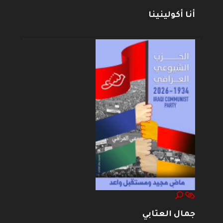
أنا أكولينينا
جمال العتابي