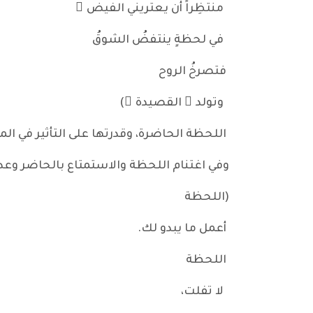
منتظِراً أن يعتريني الفيض ُ
في لحظةٍ ينتفضُ الشوقُ
فتصرخُ الروح
وتولد ُ القصيدة ُ)
اللحظة الحاضرة، وقدرتها على التأثير في ا
وفي اغتنام اللحظة والاستمتاع بالحاضر وعدم ال
(اللحظة
أعمل ما يبدو لك.
اللحظة
لا تفلت،