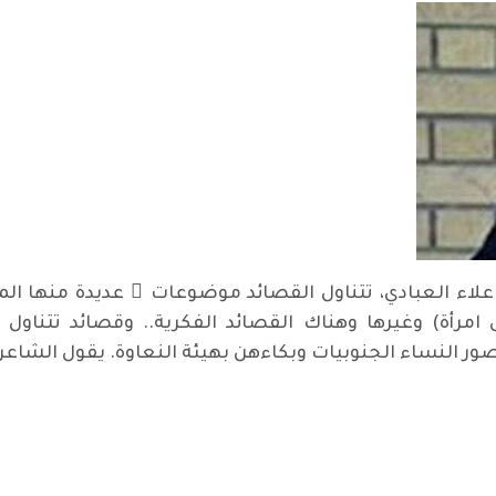
لاء العبادي، تتناول القصائد موضوعات ٍ عديدة منها المرأة
ى امرأة) وغيرها وهناك القصائد الفكرية.. وقصائد تتناول ا
ور النساء الجنوبيات وبكاءهن بهيئة النعاوة. يقول الشاعر: