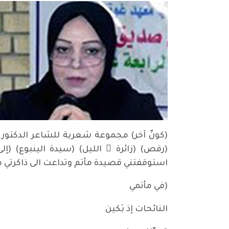
(كونٌ آخر) مجموعة شعرية للشاعر الدكتور ع
(رقص) (زائرة ُ الليل) (سيدة الينبوع) (إل
استوقفتني قصيدة مأتم وتداعت الى ذاكرتي ص
(في مأتمي
النائحات إذ بَكين