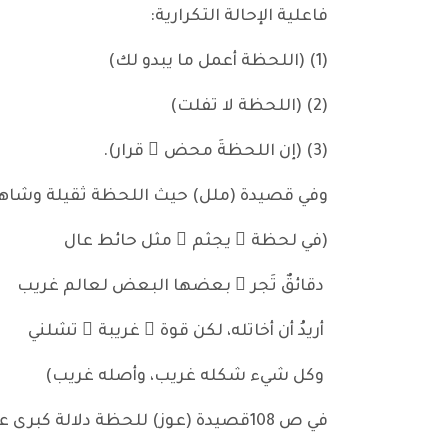
فاعلية الإحالة التكرارية:
(1) (اللحظة أعمل ما يبدو لك)
(2) (اللحظة لا تفلت)
(3) (إن اللحظةَ محض ُ قرار).
وفي قصيدة (ملل) حيث اللحظة ثقيلة وشاهقه
(في لحظة ٍ يجثم ُ مثل حائط عال
دقائقٌ تَجر ُ بعضها البعض لعالم غريب
أريدُ أن أخاتله، لكن قوة ً غريبة ً تشلني
وكل شيء شكله غريب، وأصله غريب)
في ص 108قصيدة (عوز) للحظة دلالة كبرى على الكائن الوحيد الضعيف