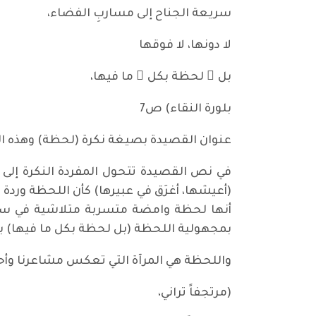
سريعة الجناح إلى مساربِ الفضاء،
لا دونها، لا فوقها
بل ْ لحظة بكل ّ ما فيها،
بلورة النقاء) ص7
عنوان القصيدة بصيغة نكرة (لحظة) وهذه ال
في نص القصيدة تتحول المفردة النكرة إلى 
(أعيشها، أغرَق في عبيرها) كأن اللحظة ور
أنها لحظة وامضة متسربة متلاشية في سعة 
بمجهولية اللحظة (بل لحظة بكل ما فيها) بعد
واللحظة هي المرآة التي تعكس مشاعرنا و
(مرتجفاً تراني،