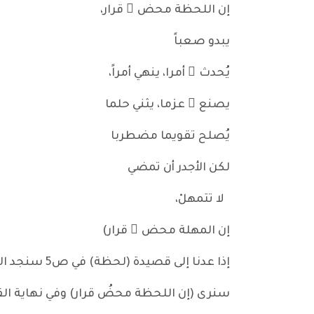
إن اللحظة محض ُ قرار،
يبدو صعباً
يُحدث ُ أمرا، ينهي أمراً،
يصنع ُ عزما، يثني حلما
يُصلح تقويما مضطربا
لكن الأجدر أن تمضي
لا تتمهلْ،
إن المهلة محض ُ قرار)
إذا عدنا إلى قصيدة (لحظة) في ص5 سنجد اللحظة في نهاية القصيدة هي (بلورة النقاء).. أما في القصيدة الثانية التي عنوانها (لحظة) ص31
سنرى (إن اللحظة محضُ قرار) وفي نهاية ال