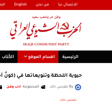
الاتصال بنا
من نحن
English
الط
الرئیسية
اقسام الموقع
الكُتاب
حيوية اللحظة وتنويعاتها في (كونٌ آخ
By
بلقيس خالد
المجموعة:
ادب وفن
بلقيس خالد