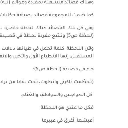
وهناك قصائد منشغلة بمفردة وعوالم (تيه) 
كما ضمت المجموعة قصائد بصيغة حكايات شعر
وفي كل تلك القصائد هناك لحظة حاضرة بكل
(لحظة ص5) وتشع مفردة لحظة في قصيدة (ملل ص7) وفي قصيدة (مخاض ص15) وفي قصيدة (عوز) وهناك قصيدة اخرى بعنوان (لحظة ص 31).
ولأن اللحظة، كلمة تحمل في طياتها دلالات ع
المستقبل. إنها الانطباع الأول والأخير، والانف
جاء في قصيدة (لحظة ص5):
(تحطّمت ذاكرتي وانطوت، تحت بقايا مِن ترابٍ 
كل الهواجس والعواطفِ والغناء.
فكل ما عندي هو اللحظة
أعيشها، أغرق في عبيرها