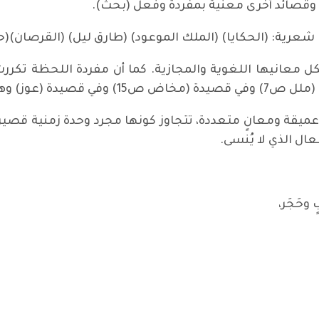
وقصائد أخرى معنية بمفردة وفعل (بحث).
ية: (الحكايا) (الملك الموعود) (طارق ليل) (القرصان)(حكا
 معانيها اللغوية والمجازية. كما أن مفردة اللحظة تك
ميقة ومعانٍ متعددة، تتجاوز كونها مجرد وحدة زمنية قصيرة
عال الذي لا يُنسى.
وحَجَر،