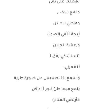
تهطّلت على دمي
منابع الدفء
وهاجني الحنين
لِبحة ٍ في الصوت
ورعشة الجبين
تنسابُ في رفق ٍ
لتغمرني،
وأسمع ُ الحسيس من حنجرة طرية
يَلمع فيها طلّ فجر ٍ داكن
فأرتضي المنام)