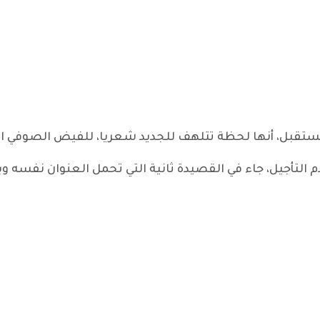
لمستقبل، أنها لحظة تتلهف للجديد شعريا، للفيض الصوفي ا
تأجيل، جاء في القصيدة ثانية التي تحمل العنوان نفسه وبصيغته ا