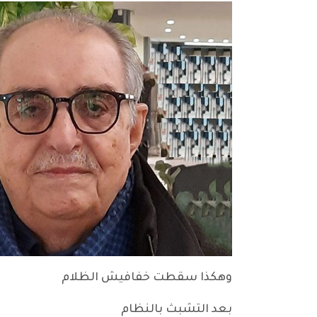
وهكذا سقطت خفافيش الظلام
بعد التشبث بالنظام