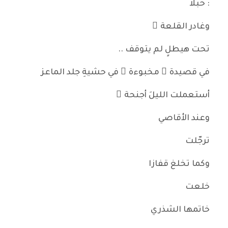
: حبلا
وغادر القلعة َ
تحت هيطلٍ لم يتوقف ..
في قصيدة ٍ مخبوءة ٍ في حشيةِ جلد الماعز
أستعملت الليلَ أجنحة ً
وعند الأقاصي
ترجّلت
وكما تخلغ قفازا
خلعت
خاتمها الشذري