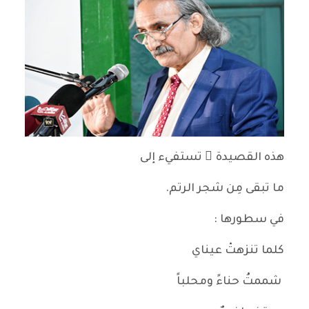
هذه القصيدة ُ تستفيء إلى
ما تبقى مِن شجر الرتم.
في سطورها :
كلما تنزهتْ عيناي
شممتُ حناءً ومحلباً