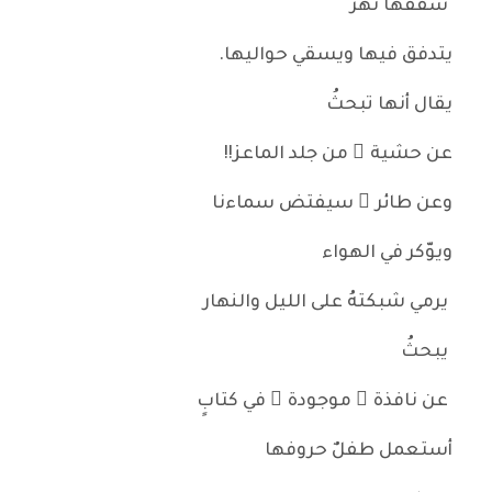
سقفها نهرٌ
يتدفق فيها ويسقي حواليها.
يقال أنها تبحثُ
عن حشية ٍ من جلد الماعز!!
وعن طائر ٍ سيفتض سماءنا
ويوّكر في الهواء
يرمي شبكتهُ على الليل والنهار
يبحثُ
عن نافذة ٍ موجودة ٍ في كتابٍ
أستعمل طفلٌ حروفها