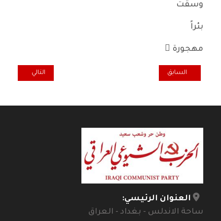
وسقت
بئراً
مهجورة ً
المقال السابق: هل يمكن تحقيق الهوية القومية في العمل الفني الحديث؟
المقال التالي: في 
السابق
التالي
العنوان الرئيسي:
ساحة الاندلس - بغداد - العراق