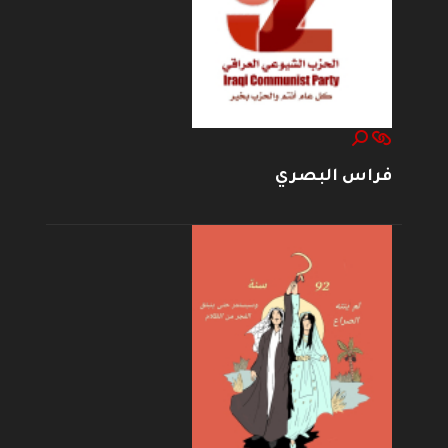
فراس البصري