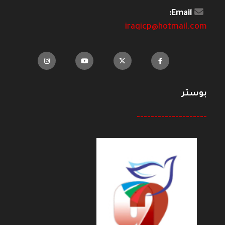
Email:
iraqicp@hotmail.com
بوستر
--------------------