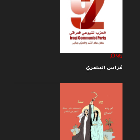
فراس البصري