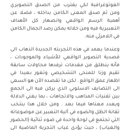
الفوتوغرافية لكي يقترب من الصدق التصويري
ومن ثم صدق المعنى الكامن بداخله ، فضلا عن
أهمية الرسم الواقعي وانصهار كل الأهداف
التعبيرية فيه ومن خلاله يمكن رصد الجمال الكامن
في اللامرئي منه.
وعندما يعمد في هذه التجربته الجديدة الذهاب الى
قصدية التصوير الواقعي للأشياء والموجودات ،
فأنه ينطلق من مقدمات ترفدها محاولات سابقة
تقيم وزنا للمنحى التشخيصي وتغور بعيدا في
اظهار عمق الواقع . لكن ما تقصده الآن هو السعي
الى التضايف الاسلوبي الذي يركن فيه الى الجمع
بين تقنيات المذاهب والاتجاهات ، بما يغني الدلالة
ويعدد معناها فيما بعد . ومن خلال هذا ينتخب
تقانة الظل والضوء في آلية التعبير عن موضوعاته
التي تجتمع في لوحة واحدة في ضوء ثنائية (الحضور
والغياب) ، حيث يؤدي غياب التجربة الماضية الى