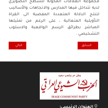
مجموعة العلامات المكونة للسطح التصويري
لديه تتداخل فيها المدارس والاتجاهات والأساليب
لتنتج الدلالة المتعددة المفضية الى القراة
التأويلية المتعالية ، على الرغم من تمثيلها
المباشر بطرائق الرسم الواقعية والاسلوب
التشخيصي .
المقال السابق: عن “حليب اسود” لـ إيليف شفاق
المقال التالي: علي
السابق
التالي
العنوان الرئيسي: