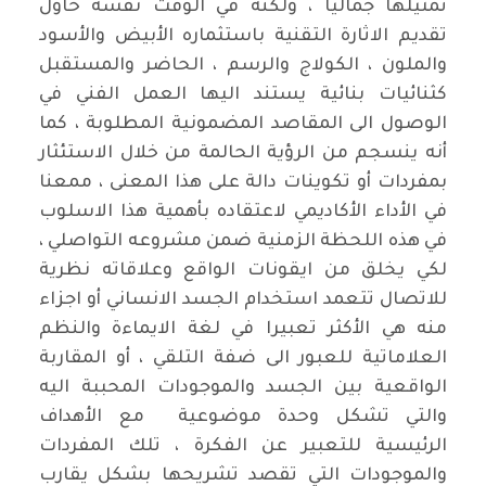
تمثيلها جماليا ، ولكنه في الوقت نفسه حاول
تقديم الاثارة التقنية باستثماره الأبيض والأسود
والملون ، الكولاج والرسم ، الحاضر والمستقبل
كثنائيات بنائية يستند اليها العمل الفني في
الوصول الى المقاصد المضمونية المطلوبة ، كما
أنه ينسجم من الرؤية الحالمة من خلال الاستئثار
بمفردات أو تكوينات دالة على هذا المعنى ، ممعنا
في الأداء الأكاديمي لاعتقاده بأهمية هذا الاسلوب
في هذه اللحظة الزمنية ضمن مشروعه التواصلي ،
لكي يخلق من ايقونات الواقع وعلاقاته نظرية
للاتصال تتعمد استخدام الجسد الانساني أو اجزاء
منه هي الأكثر تعبيرا في لغة الايماءة والنظم
العلاماتية للعبور الى ضفة التلقي ، أو المقاربة
الواقعية بين الجسد والموجودات المحببة اليه
والتي تشكل وحدة موضوعية مع الأهداف
الرئيسية للتعبير عن الفكرة ، تلك المفردات
والموجودات التي تقصد تشريحها بشكل يقارب