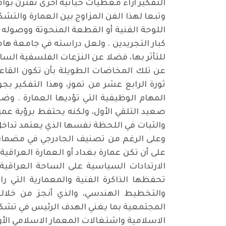
التفكير أزاء معطيات حياتية أخرى تقترن بوا
وتبعا لهذا الفن المزاوج بين العمارة والتش
اللوحة الفنية أو القطعة المنحوتة ووصوله
كبار التجريدين . ولعل دراسته في جامعة ها
للتأثر بها، فضلا عن النزعات الفلسفية السا
عن تلك المخاضات الطويلة بأن تكون القاعد
ثورة الرابع عشر من تموز، وهذا التفكير بج
المهام الوظيفية التي تؤديها العمارة . 
صعيد التلقي الأول، ولكنه يحتفط برؤية عم
والثبات في اللحظة نفسها الذي يعتمد تداخ
وعلى الرغم من تصنيف الجادرجي في مضمار الع
على أن تكن عمارة بغداد أو العمارة العراقية
الارتدادات السياسية على الساحة العراقي
تحفظها الذاكرة الفنية والمعمارية التي
والتخطيط الهندسي، والذي أنجز من خلاله
المجتمعية بما يغني الهدف الرئيس في تشكل 
الاسلامية واشتغالات المعمار الاسلامي الأ