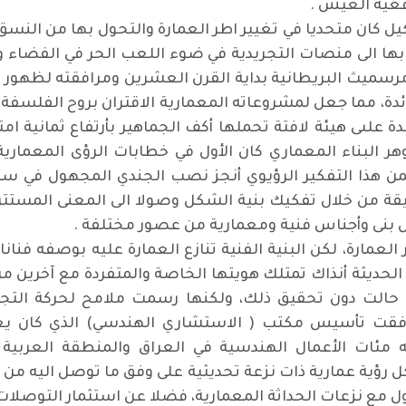
قعية العيش .
كيل كان متحديا في تغيير اطر العمارة والتحول بها من النس
 بها الى منصات التجريدية في ضوء اللعب الحر في الفضاء و
مرسميث البريطانية بداية القرن العشرين ومرافقته لظهور ا
ئدة، مما جعل لمشروعاته المعمارية الاقتران بروح الفلسفة،
ة علىى هيئة لافتة تحملها أكف الجماهير بأرتفاع ثمانية 
وهر البناء المعماري كان الأول في خطابات الرؤى المعمارية
وضمن هذا التفكير الرؤيوي أنجز نصب الجندي المجهول ف
يقة من خلال تفكيك بنية الشكل وصولا الى المعنى المست
ل بنى وأجناس فنية ومعمارية من عصور مختلفة .
مارة، لكن البنية الفنية تنازع العمارة عليه بوصفه فنانا
 الحديثة أنذاك تمتلك هويتها الخاصة والمتفردة مع آخرين من
ة حالت دون تحقيق ذلك، ولكنها رسمت ملامح لحركة التجدي
 رافقت تأسيس مكتب ( الاستشاري الهندسي) الذي كان يعن
 مئات الأعمال الهندسية في العراق والمنطقة العربية
رؤية عمارية ذات نزعة تحديثية على وفق ما توصل اليه من ر
ول مع نزعات الحداثة المعمارية، فضلا عن استثمار التوصلا