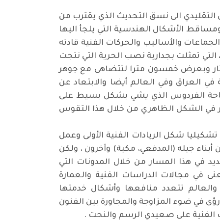
ق التقليدي الى نسق التحديث الذي يقترب من
مساقط الأشكال الهندسية التي يلجأ اليها
لجماعات والأساليب والحركات الفنية قادته
 التي تمثلت بجدارية نصب الحرية التي نتجت
امتار وبعرض خمسون مترا لتتضاهى مع جوهر
 في العراق وفي العالم أيضا والابتعاد عن
ي ساحة الفردوس الذي يشي بشكل بسيط على
تر في الشكل الظاهري من خلال هذا التقوس
 تشكيليا شكل الريادات الفنية الأولى وعمل
 أبناء جيله (المدفعي، مكية) وآخرون ، ولكن
د في هذا المسار من خلال المدونات التي
ى في مجالات الدراسات الفنية والعمارة
 والعالم تتعدد منافعها وأشكال خدمتها
ؤى في ضوء المزاوجة والمجاورة بين الفنون
ت الفنية على صعيدي الرسم والنحت .