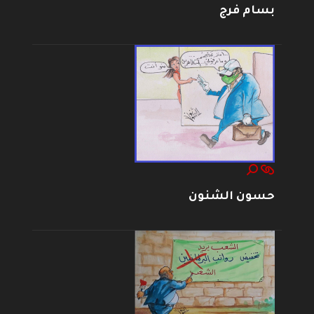
بسام فرج
حسون الشنون