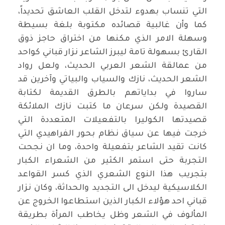
التي تنساب بهدوء لتدخل القلب العاشق تحديداً،
كما وأن غالبية قصائده مكتوبة بلغة بسيطة
وسهلة الامر الذي مكنها من اختراق حاجز ذوق
القارئ بسهولة تامة ليبرز الشاعر نزار قباني كواحد
من عمالقة الشعر العربي الحديث، ولعل رواد
الشعر الحديث، نازك والسياب والبياتي وآخرين قد
ساروا في بداياتهم بالطرق القديمة لكتابة
القصيدة ولكن سرعان ما كتبت نازك الملائكة
قصيدتها الكوليرا بالتفعيلات المتعددة التي
خرجت فيها عن سياق نظام بحور الفراهيدي التي
كانت تقيد الشاعر بتفعيلة واحدة، وما ان نجحت
التجربة حتى استمر الكثير من الشعراء الكبار
بتجريب هذا النوع الشعري الذي كسر القواعد
الكلاسيكية ليدخل الى التجديد والحداثة، وكان نزار
قباني احد هؤلاء الكبار الذين استطاعوا الخروج عن
المألوف في الشعر وظل يخاطب المرأة بطريقة