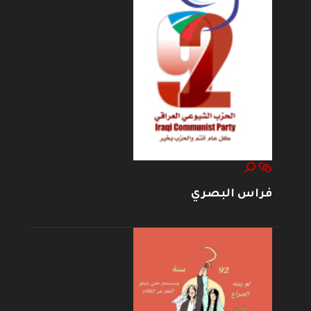
فراس البصري