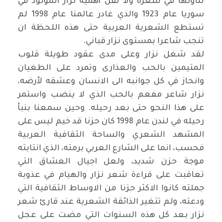
تناولها في شعره ولا تقل أهمية نزار المولود في
سوريا عام 1923 والذي غادر عالمنا عام 1998 لم
تستطع الشعرية العربية حتى هذه اللحظة ان
تنجب شاعرا بمستوى نزار قباني.
لقد شغل نزار وعلى مدى عقود طويلة قلوب
المتيمين بالحب والعذارى وتمرد على الطغيان
وانحاز في كل جوانبه الى الانسان وعشقه لأرضه،
نزار شاعر مفعم بالحب الذي لا ينضب واستمر
على هذا النحو حتى بعد رحيله. وحين سمعنا بنبأ
رحيله في لندن عام 1998 كان حزنا قد خيم ليس على
المشهد الشعري والساحة الثقافية العربية
فحسب، انما على الشارع العربي برمته، الذي انتابته
موجة حزن شديد، ولعل اجيال العشاق التي
تعاقبت على قراءة شعر نزار والهيام في عذوبة
جملته كانوا الاكثر حزنا من الاوساط الثقافية التي
ودعته، ولم تتغير الذائقة الشعرية عند قارئ شعر
نزار بعد كل هذه السنوات التي مضت على عجل