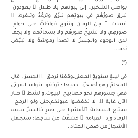
يواصل الشخير.. إلى بيوتهم بلا ظلال ٍ يعودون.
تبرق صورُهُم في بيوتِهم تبرُق وترعُدُ وتنفرط ُ
غيمات ٌ مِن الرمان وتنوح فواخاتٌ على حوافِ
صورهِم، ولا تشيخُ صورهُم ولا بسماتُهم ولا يجفُ
ندى الوجوه والجسرُ لا تصدأ رموشهُ ولا تبيّض
ندما..
(*)
في ليلةٍ شتويةٍ المعنى،وقفنا نرمق ُ الجسرَ . قال
المعلمُ وهو أصغرُنا جميعا : ترفقوا بنوافذ الموتى
فهي جسورهم نحو مصابيح البيوت.والشط ُ صار
الآن غابة ً. لا تخفضوا عيونكم،حتى ولو الرمح :
مفتاح السحابة ِ،أمشوا على جمرٍ فالجمرُ سيده
الرماد،وإذا القيامة ُ كشفّت عن ساقِها: سنجعل
الأشجارَ من ضمن العتاد .