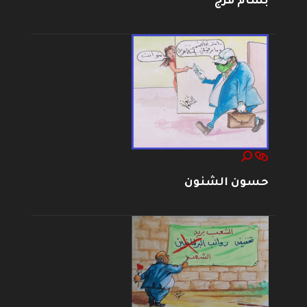
بسام فرج
حسون الشنون