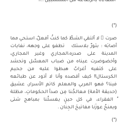
ُ أشقاءنا بالرضاعة من السلسبيل ..!!
(*)
صرت ُ لا ألتقي الشطّ كما كنتُ أفعلُ، استحي مما
أصابَه : بثورٌ بلاستك تطفو على وجهه، نفايات
المدينة على صدره،المجاري وغير المجاري،
وأخضوضرت عيناه من ضباب المعسّل وتحشد
على كتفيه أغرابٌ هبطوا عليه من جحيم
الكرستال!! كيف أقصده وأنا لا أذود عن طبائعه
فينا؟ فهو المربي والمعلم كاتم الأسرار، عشيق
(حديقة الأمة) معالجُنا مِن صدأ الحكوماتِ، مظلة
ُ الفقراء، في كل حينٍ يغسلُنا بمباهج شتى
ويمنحُ عوزَنا مفاتيحَ الجِنان .
(*)