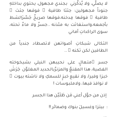
لا يصلّي، ولا يُذكُرني بجندي مجهول، يحتوي بداخلهِ
جنوداً مجهولين: جثثا طافية ً فوقها جثث ٌ
طافية ٌ فوقها مِدخنه،فوقها صريخٌ جَسّرَالشط
بأجمعه،واستغاثت به مئذنه ..جسرُ ولا ماءُ تحته،
سوى الراكداتِ أماني
الثكالى شبكاتِ أصواتهن لاتصطاد جندياً من
الطافين لكن ثكنه ْ ..
جسر ٌمتعالٍ على نحيبهن النيلي بشيخوخته
الفضية، هذا المقنعٌ والمزنرٌبالحديد المغلوّن جَرَشَ
خبزا وفيرا، ولا نقيع خبزٍ للسمكِ ولا ناشته بيوت ٌ
لا نوافذ فيها، ولاملبوسات !
إذن من حوّل أعني مَن طَلَيّن هذا الجسر
: بيتزا وغسيلَ بنوك وضمائر !!