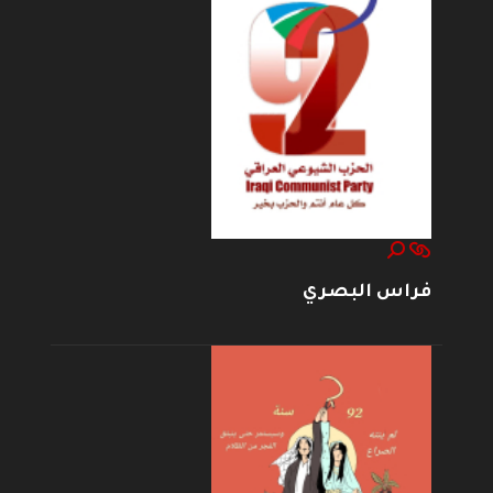
فراس البصري