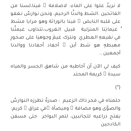
لا نريدُ علوا على الماء: لاصلافة َ فينا،لسنا من
الفاتحين .الشط والدنُا الرحيم، ونحن نوارسٌ نغفو
على قلبه النابض ُ فينا بالوراثة وهو مرايا مشط
ُ غيماتِنا المنزلية قبيل الغروب،تتذاوب غيمتُنا
في نقيعهِ العطري ونترك غيمَ وجوهنِا على صخورِ
مهبطهِ هو شط أبن ُ أحفاد أحفادنا ووالدنا
أجمعين ..
كيف لي الآن أن أخاطبه من شاهق الجسر والمياه
سيدة ٌ كريمة المحتد
(*)
حلمناه في فجر ذاك الزعيم : صدرهُ تطرزه النوارسُ
والصوّى وهو مضافة ٌ وميضأة ٌفي عراق ٍ كريم:
يفتح ذراعيه للجانبين، لتمرِ البواخر حتى مسفن
الكادحين