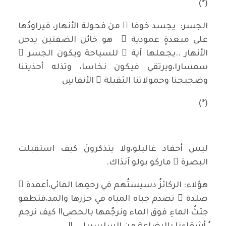
(*)
الجسر: يجسد خوفا ً من فحولة الأنهار، فيراودُها
على مبعدةٍ عمودية ٍ هو خائن الضفتين يدجن
الأنهار ..يجعلها آية ً للسياحة ويكون الجسر ٌ
سمسارا،ويرتقي فيكون نخاسا، وتذله أحذيتنا
وضجيجنا وحمولاتنا الثقيلة ُ الأنفاسِ
(*)
ليس أحفاد غاليلو،ولا يتذكرونَ كيف استقبلت
البصرة ُ ماركو بولو آنذاك.
هؤلاء: الركائزُ دسيستُهم في رحمِها المائي،أعمدة ٌ
صلدة ٌ تصدم جباه المياه في جزرها والمد،فتطفو
جثثُ الماءِ فوق الماء ونرجُمها بالحصى!! كيف نرجم