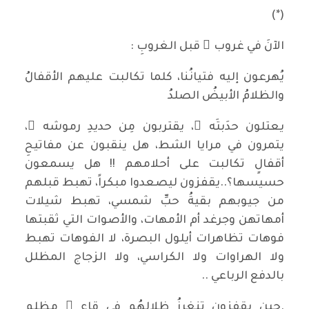
(*)
الآنَ في غروب ٍ قبل الغروبِ :
يُهرعون إليه فتيانُنا، كلما تكالبت عليهم الأقفالُ
والظلامُ الأبيضُ الصلدُ
يعتلون حدَبتَه ُ، يقتربون مِن حديدِ رموشه ِ،
يتمرون في مرايا الشط، هل ينقبون عن مفاتيحِ
أقفالٍ تكالبت على أحلامهم !! هل يسمعون
حسيسها؟..يقفزون ليصعدوا مبكراً، تهبط قبلهم
من جيوبهم بقيةُ حبِّ شمسي، تهبط شيلات
أمهاتهن وجرغد أم الأمهات، والأصوات التي ثقبتها
فوهات تظاهرات أيلول البصرة، لا الفوهات تهبط
ولا الهراوات ولا الكراسي، ولا الزجاج المظلل
بالدفع الرباعي ..
.حين يقفزون تنغرزُ ظلالهُم في قاع ٍ مظلمٍ